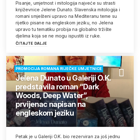
Pisanje, umjetnost i mitologija najveće su strasti
književnice Jelene Dunato. Slavenska mitologija i
romani smješteni upravo na Mediteranu teme su
rijetko pisane na engleskom jeziku, no Jelena
upravo tu tematiku probija na globalno tržište
djelima koja se ne mogu ispustiti iz ruke.
ČITAJTE DALJE
PROMOCIJA ROMANA RIJEČKE UMJETNICE
Jelena Dunato u Galeriji O.K.
predstavila roman “Dark
Woods, Deep Water”,
prvijenac napisan na
engleskom jeziku
Petak je u Galeriji O.K. bio rezerviran za još jednu