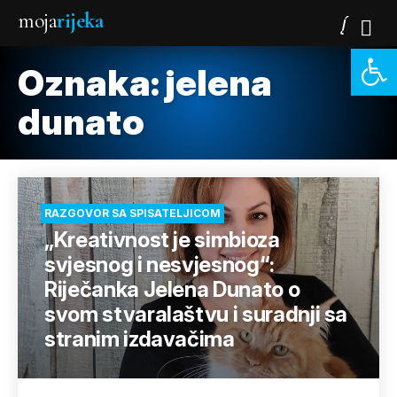
moja
rijeka
Open 
Oznaka:
jelena
dunato
RAZGOVOR SA SPISATELJICOM
„Kreativnost je simbioza
svjesnog i nesvjesnog“:
Riječanka Jelena Dunato o
svom stvaralaštvu i suradnji sa
stranim izdavačima