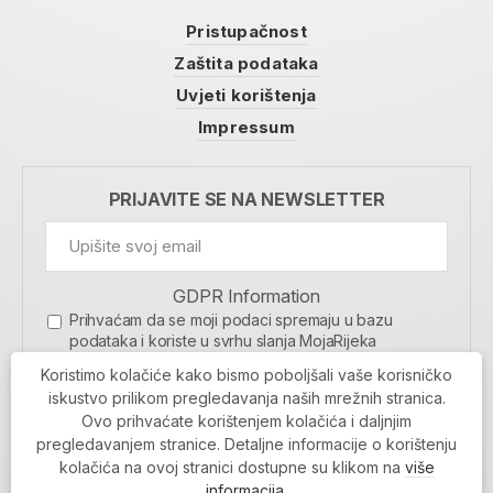
Pristupačnost
Zaštita podataka
Uvjeti korištenja
Impressum
PRIJAVITE SE NA NEWSLETTER
GDPR Information
Prihvaćam da se moji podaci spremaju u bazu
podataka i koriste u svrhu slanja MojaRijeka
newslettera
Koristimo kolačiće kako bismo poboljšali vaše korisničko
MOJARIJEKA NEWSLETTER
iskustvo prilikom pregledavanja naših mrežnih stranica.
Ovo prihvaćate korištenjem kolačića i daljnjim
PRIJAVI SE
pregledavanjem stranice. Detaljne informacije o korištenju
kolačića na ovoj stranici dostupne su klikom na
više
informacija
.