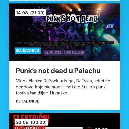
14.08.
(21:00)
SLUŠAONICA
Punk’s not dead u Palachu
Mlada članica Ri Rock udruge, DJEvica, vrtjet će
bendove koje ste mogli i možete čuti po punk
festivalima diljem Hrvatske...
DETALJNIJE
23.08.
(00:00)