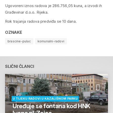
Ugovoreni iznos radova je 286.756,05 kuna, a izvodi ih
Građevinar d.o.o. Rijeka.
Rok trajanja radova predviđa se 10 dana.
OZNAKE
brascine-pulac
komunalni-radovi
SLIČNI ČLANCI
U TIJEKU RADOVI U KAZALIŠNOM PARKU
Uređuje se fontana kod HNK