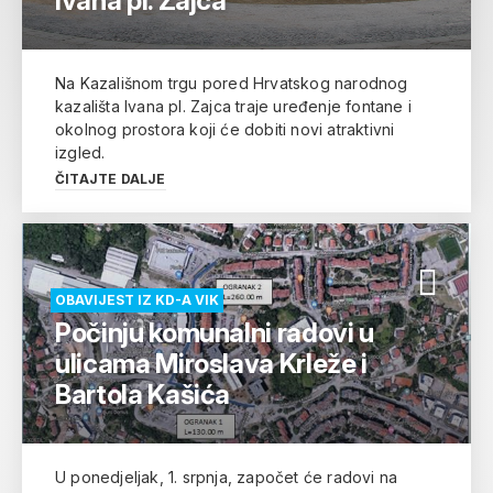
Ivana pl. Zajca
Na Kazališnom trgu pored Hrvatskog narodnog
kazališta Ivana pl. Zajca traje uređenje fontane i
okolnog prostora koji će dobiti novi atraktivni
izgled.
ČITAJTE DALJE
OBAVIJEST IZ KD-A VIK
Počinju komunalni radovi u
ulicama Miroslava Krleže i
Bartola Kašića
U ponedjeljak, 1. srpnja, započet će radovi na