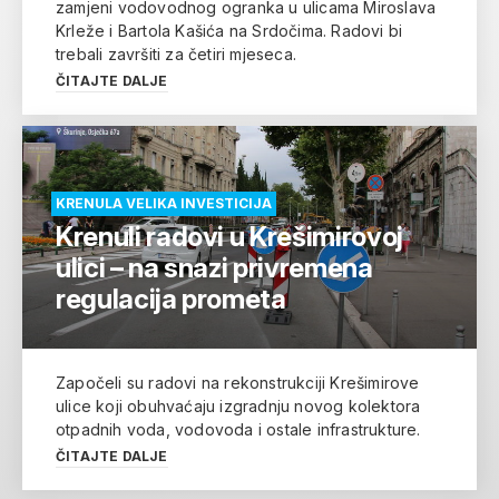
zamjeni vodovodnog ogranka u ulicama Miroslava
Krleže i Bartola Kašića na Srdočima. Radovi bi
trebali završiti za četiri mjeseca.
ČITAJTE DALJE
KRENULA VELIKA INVESTICIJA
Krenuli radovi u Krešimirovoj
ulici – na snazi privremena
regulacija prometa
Započeli su radovi na rekonstrukciji Krešimirove
ulice koji obuhvaćaju izgradnju novog kolektora
otpadnih voda, vodovoda i ostale infrastrukture.
ČITAJTE DALJE