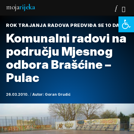
moja
rijeka
Open 
ROK TRAJANJA RADOVA PREDVIĐA SE 10 DANA
Komunalni radovi na
području Mjesnog
odbora Brašćine –
Pulac
26.03.2010.
Autor:
Goran Grudić