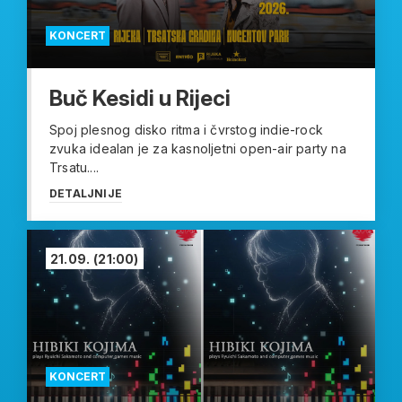
KONCERT
Buč Kesidi u Rijeci
Spoj plesnog disko ritma i čvrstog indie-rock
zvuka idealan je za kasnoljetni open-air party na
Trsatu....
DETALJNIJE
21.09.
(21:00)
KONCERT