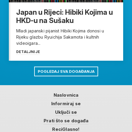
Japan u Rijeci: Hibiki Kojima u
HKD-u na Sušaku
Mladi japanski pijanist Hibiki Kojima donosi u
Rijeku glazbu Ryuichija Sakamota i kultnih
videoigara...
DETALJNIJE
POGLEDAJ SVA DOGAĐANJA
Naslovnica
Informiraj se
Uključi se
Prati što se događa
ReciGlasno!