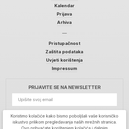
Kalendar
Prijava
Arhiva
Pristupačnost
Zaštita podataka
Uvjeti korištenja
Impressum
PRIJAVITE SE NA NEWSLETTER
GDPR Information
Koristimo kolačiće kako bismo poboljšali vaše korisničko
Prihvaćam da se moji podaci spremaju u bazu
iskustvo prilikom pregledavanja naših mrežnih stranica.
podataka i koriste u svrhu slanja MojaRijeka
Ovo prihvaćate korištenjem kolačića i daljnjim