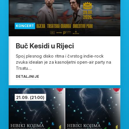
KONCERT
Buč Kesidi u Rijeci
Spoj plesnog disko ritma i čvrstog indie-rock
zvuka idealan je za kasnoljetni open-air party na
Trsatu....
DETALJNIJE
21.09.
(21:00)