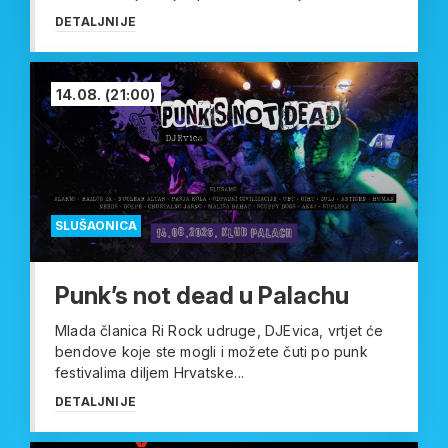
DETALJNIJE
14.08.
(21:00)
SLUŠAONICA
Punk’s not dead u Palachu
Mlada članica Ri Rock udruge, DJEvica, vrtjet će
bendove koje ste mogli i možete čuti po punk
festivalima diljem Hrvatske...
DETALJNIJE