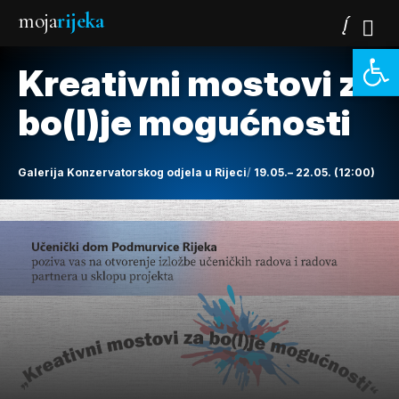
moja
rijeka
Open 
Kreativni mostovi za
bo(l)je mogućnosti
Galerija Konzervatorskog odjela u Rijeci
19.05.– 22.05. (12:00)