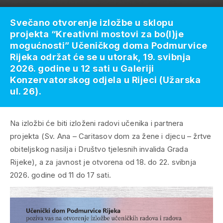
Svečano otvorenje izložbe u sklopu
projekta “Kreativni mostovi za bo(l)je
mogućnosti” Učeničkog doma Podmurvice
Rijeka održat će se u utorak, 19. svibnja
2026. godine u 12 sati u Galeriji
Konzervatorskog odjela u Rijeci (Užarska
ul. 26).
Na izložbi će biti izloženi radovi učenika i partnera
projekta (Sv. Ana – Caritasov dom za žene i djecu – žrtve
obiteljskog nasilja i Društvo tjelesnih invalida Grada
Rijeke), a za javnost je otvorena od 18. do 22. svibnja
2026. godine od 11 do 17 sati.