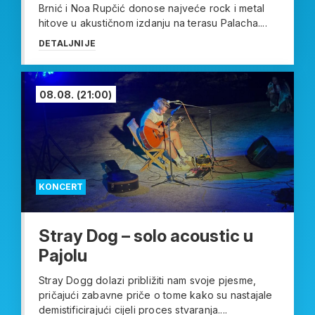
Brnić i Noa Rupčić donose najveće rock i metal
hitove u akustičnom izdanju na terasu Palacha....
DETALJNIJE
08.08.
(21:00)
KONCERT
Stray Dog – solo acoustic u
Pajolu
Stray Dogg dolazi približiti nam svoje pjesme,
pričajući zabavne priče o tome kako su nastajale
demistificirajući cijeli proces stvaranja....