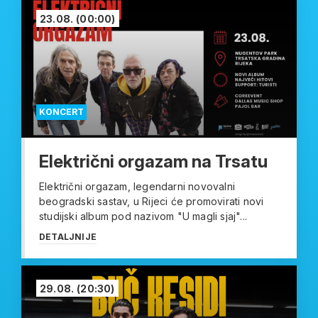
23.08.
(00:00)
KONCERT
Električni orgazam na Trsatu
Električni orgazam, legendarni novovalni
beogradski sastav, u Rijeci će promovirati novi
studijski album pod nazivom "U magli sjaj"...
DETALJNIJE
29.08.
(20:30)