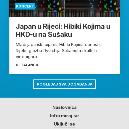
KONCERT
Japan u Rijeci: Hibiki Kojima u
HKD-u na Sušaku
Mladi japanski pijanist Hibiki Kojima donosi u
Rijeku glazbu Ryuichija Sakamota i kultnih
videoigara...
DETALJNIJE
POGLEDAJ SVA DOGAĐANJA
Naslovnica
Informiraj se
Uključi se