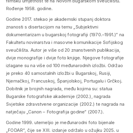
filmsku umjetnost te na Novom bugarskom sveučilištu.
Rođenje 1958. godine.
Godine 2017. stekao je akademski stupanj doktora
znanosti s disertacijom na temu „Subjektivni
dokumentarizam u bugarskoj fotografiji (1970.–1991.)“ na
Fakultetu novinarstva i masovne komunikacije Sofijskog
sveučilišta. Autor je više od 20 znanstvenih publikacija,
dvije monografije i dvije foto knjige. Njegove fotografije
izlagane su na više od 100 međunarodnih izložbi. Održao
je preko 40 samostalnih izložbi u Bugarskoj, Rusiji,
Njemačkoj, Francuskoj, Španjolskoj, Portugalu i Grčkoj.
Dobitnik je brojnih nagrada, među kojima su: statua
Bugarske fotografske akademije (2002.), nagrada
Svjetske zdravstvene organizacije (2002.) te nagrada na
natječaju „Canon – Fotografija godine“ (2007.).
Godine 1999. utemeljio je međunarodni foto bijenale
„FODAR“, čije se XIII. izdanje održalo u ožujku 2025. u