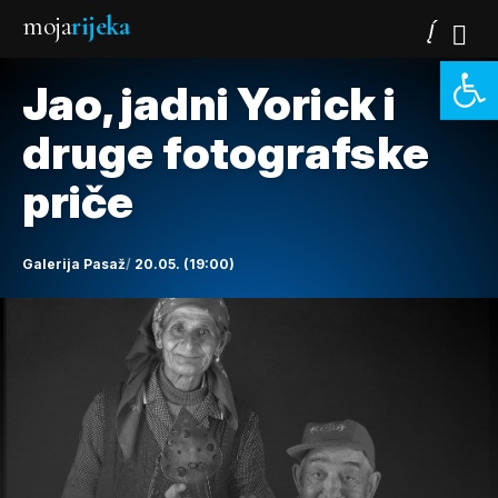
moja
rijeka
Open 
Jao, jadni Yorick i
druge fotografske
priče
Galerija Pasaž
20.05. (19:00)