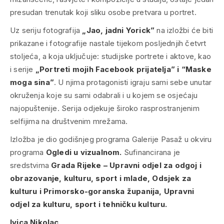
presudan trenutak koji sliku osobe pretvara u portret.
Uz seriju fotografija
„Jao, jadni Yorick”
na izložbi će biti
prikazane i fotografije nastale tijekom posljednjih četvrt
stoljeća, a koja uključuje: studijske portrete i aktove, kao
i serije
„Portreti mojih Facebook prijatelja” i “Maske
moga sina”
. U njima protagonisti igraju sami sebe unutar
okruženja koje su sami odabrali i u kojem se osjećaju
najopuštenije. Serija odjekuje široko rasprostranjenim
selfijima na društvenim mrežama.
Izložba je dio godišnjeg programa Galerije Pasaž u okviru
programa
Ogledi u vizualnom.
Sufinancirana je
sredstvima
Grada Rijeke – Upravni odjel za odgoj i
obrazovanje, kulturu, sport i mlade, Odsjek za
kulturu i Primorsko-goranska županija, Upravni
odjel za kulturu, sport i tehni
č
ku kulturu.
Ivica Nikolac