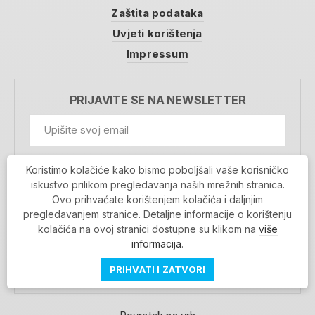
Zaštita podataka
Uvjeti korištenja
Impressum
PRIJAVITE SE NA NEWSLETTER
GDPR Information
Koristimo kolačiće kako bismo poboljšali vaše korisničko
Prihvaćam da se moji podaci spremaju u bazu
iskustvo prilikom pregledavanja naših mrežnih stranica.
podataka i koriste u svrhu slanja MojaRijeka
Ovo prihvaćate korištenjem kolačića i daljnjim
newslettera
pregledavanjem stranice. Detaljne informacije o korištenju
MOJARIJEKA NEWSLETTER
kolačića na ovoj stranici dostupne su klikom na
više
PRIJAVI SE
informacija
.
PRIHVATI I ZATVORI