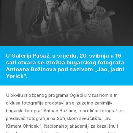
U Galeriji Pasaž, u srijedu, 20. svibnja u 19
sati otvara se izložba bugarskog fotografa
Antoana Božinova pod nazivom „Jao, jadni
Yorick”.
U okviru izložbenog programa Ogledi u vizualnom s tri
ciklusa fotografija predstavlja se izuzetno zanimljiv
bugarski fotograf Antoan Božinov, teoretičar fotografije i
predavač fotografije na Sofijskom sveučilištu ,,Sv.
Kliment Ohridski”, Nacionalnoj akademiji za kazališnu i