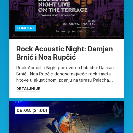
KONCERT
Rock Acoustic Night: Damjan
Brnić i Noa Rupčić
Rock Acoustic Night ponovno u Palachu! Damjan
Brnić i Noa Rupčić donose najveće rock i metal
hitove u akustičnom izdanju na terasu Palacha....
DETALJNIJE
08.08.
(21:00)