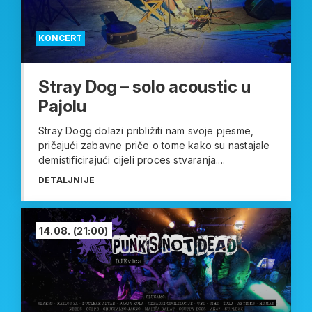
KONCERT
Stray Dog – solo acoustic u
Pajolu
Stray Dogg dolazi približiti nam svoje pjesme,
pričajući zabavne priče o tome kako su nastajale
demistificirajući cijeli proces stvaranja....
DETALJNIJE
14.08.
(21:00)