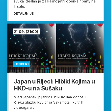
zvuka idealan je za kasnoljetni open-air party na
Trsatu....
DETALJNIJE
21.09.
(21:00)
KONCERT
Japan u Rijeci: Hibiki Kojima u
HKD-u na Sušaku
Mladi japanski pijanist Hibiki Kojima donosi u
Rijeku glazbu Ryuichija Sakamota i kultnih
videoigara...