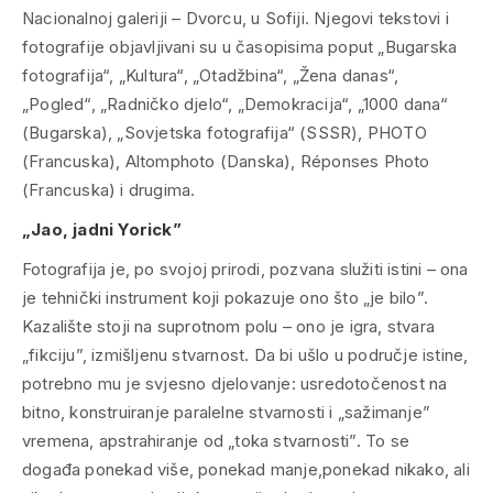
Nacionalnoj galeriji – Dvorcu, u Sofiji. Njegovi tekstovi i
fotografije objavljivani su u časopisima poput „Bugarska
fotografija“, „Kultura“, „Otadžbina“, „Žena danas“,
„Pogled“, „Radničko djelo“, „Demokracija“, „1000 dana“
(Bugarska), „Sovjetska fotografija“ (SSSR), PHOTO
(Francuska), Altomphoto (Danska), Réponses Photo
(Francuska) i drugima.
„Jao, jadni Yorick”
Fotografija je, po svojoj prirodi, pozvana služiti istini – ona
je tehnički instrument koji pokazuje ono što „je bilo”.
Kazalište stoji na suprotnom polu – ono je igra, stvara
„fikciju”, izmišljenu stvarnost. Da bi ušlo u područje istine,
potrebno mu je svjesno djelovanje: usredotočenost na
bitno, konstruiranje paralelne stvarnosti i „sažimanje”
vremena, apstrahiranje od „toka stvarnosti”. To se
događa ponekad više, ponekad manje,ponekad nikako, ali