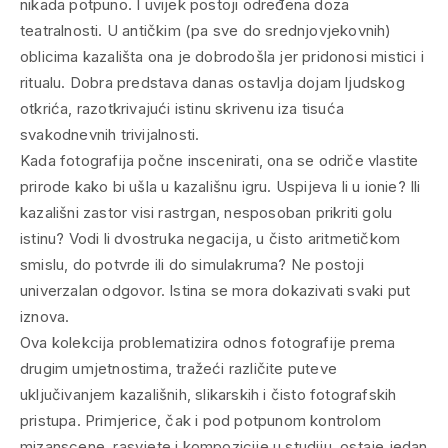
nikada potpuno. I uvijek postoji određena doza
teatralnosti. U antičkim (pa sve do srednjovjekovnih)
oblicima kazališta ona je dobrodošla jer pridonosi mistici i
ritualu. Dobra predstava danas ostavlja dojam ljudskog
otkrića, razotkrivajući istinu skrivenu iza tisuća
svakodnevnih trivijalnosti.
Kada fotografija počne inscenirati, ona se odriče vlastite
prirode kako bi ušla u kazališnu igru. Uspijeva li u ionie? Ili
kazališni zastor visi rastrgan, nesposoban prikriti golu
istinu? Vodi li dvostruka negacija, u čisto aritmetičkom
smislu, do potvrde ili do simulakruma? Ne postoji
univerzalan odgovor. Istina se mora dokazivati svaki put
iznova.
Ova kolekcija problematizira odnos fotografije prema
drugim umjetnostima, tražeći različite puteve
uključivanjem kazališnih, slikarskih i čisto fotografskih
pristupa. Primjerice, čak i pod potpunom kontrolom
mizanscene, rasvjete i kompozicije u studiju, ostaje jedan