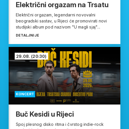
Električni orgazam na Trsatu
Električni orgazam, legendarni novovalni
beogradski sastav, u Rijeci će promovirati novi
studijski album pod nazivom "U magli sjaj"...
DETALJNIJE
29.08.
(20:30)
KONCERT
Buč Kesidi u Rijeci
Spoj plesnog disko ritma i čvrstog indie-rock