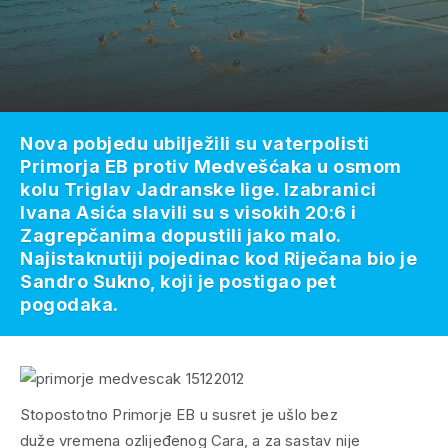
Nova pobjedu ubilježili su vaterpolisti
Primorja EB protiv Medvešćaka u osmom
kolu Triglav Jadranske lige. Izabranici
Ivana Asića slavili su s visokih 20:6 i
Zagrepčanima dopustili jako malo.
Najistaknutiji pojedinac kod Riječana bio je
Sandro Sukno, koji je postigao pet
pogodaka.
Stopostotno Primorje EB u susret je ušlo bez
duže vremena ozlijeđenog Cara, a za sastav nije