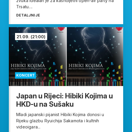
zvuka idealan je za kasnoljetni open-air party na
Trsatu....
DETALJNIJE
21.09.
(21:00)
KONCERT
Japan u Rijeci: Hibiki Kojima u
HKD-u na Sušaku
Mladi japanski pijanist Hibiki Kojima donosi u
Rijeku glazbu Ryuichija Sakamota i kultnih
videoigara...