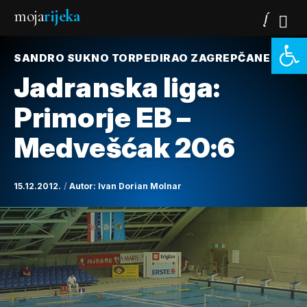
moja
rijeka
Open 
SANDRO SUKNO TORPEDIRAO ZAGREPČANE
Jadranska liga:
Primorje EB –
Medvešćak 20:6
15.12.2012.
Autor:
Ivan Dorian Molnar