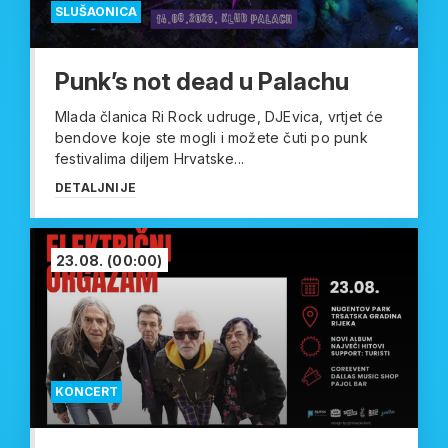
SLUŠAONICA
Punk’s not dead u Palachu
Mlada članica Ri Rock udruge, DJEvica, vrtjet će
bendove koje ste mogli i možete čuti po punk
festivalima diljem Hrvatske...
DETALJNIJE
23.08.
(00:00)
KONCERT