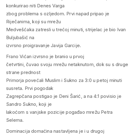
konkurirao niti Denes Varga
zbog problema s ozljedom. Prvi napad pripao je
Riječanima, koji su mrežu
Medvešćaka zatresli u trećoj minuti, strijelac je bio Ivan
Buljubašić na
izvrsno proigravanje Javija Garcije.
Frano Vićan izvrsno je branio u prvoj
četvrtini, čuvao svoju mrežu netaknutom, dok su s druge
strane prednost
Primorja povećali Muslim i Sukno za 3:0 u petoj minuti
susreta. Prvi pogodak
Zagrepčana postigao je Deni Šarić, a na 4:1 povisio je
Sandro Sukno, koji je
lakoćom s vanjske pozicije pogađao mrežu Petra
Selema.
Dominacija domaćina nastavljena je i u drugoj