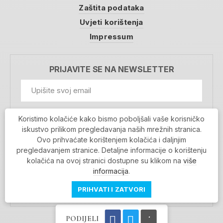
Zaštita podataka
Uvjeti korištenja
Impressum
PRIJAVITE SE NA NEWSLETTER
GDPR Information
Koristimo kolačiće kako bismo poboljšali vaše korisničko
Prihvaćam da se moji podaci spremaju u bazu
iskustvo prilikom pregledavanja naših mrežnih stranica.
podataka i koriste u svrhu slanja MojaRijeka
Ovo prihvaćate korištenjem kolačića i daljnjim
newslettera
pregledavanjem stranice. Detaljne informacije o korištenju
MOJARIJEKA NEWSLETTER
kolačića na ovoj stranici dostupne su klikom na
više
PRIJAVI SE
informacija
.
PRIHVATI I ZATVORI
PODIJELI
Povratak na vrh