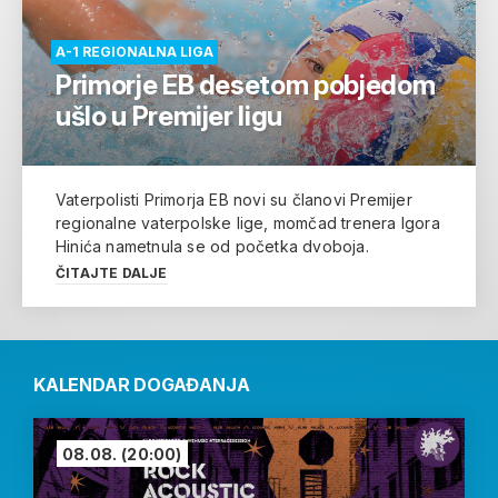
A-1 REGIONALNA LIGA
Primorje EB desetom pobjedom
ušlo u Premijer ligu
Vaterpolisti Primorja EB novi su članovi Premijer
regionalne vaterpolske lige, momčad trenera Igora
Hinića nametnula se od početka dvoboja.
ČITAJTE DALJE
KALENDAR DOGAĐANJA
08.08.
(20:00)