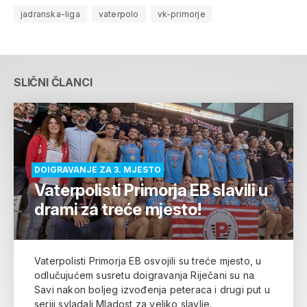
jadranska-liga
vaterpolo
vk-primorje
SLIČNI ČLANCI
DOIGRAVANJE ZA 3. MJESTO
Vaterpolisti Primorja EB slavili u
drami za treće mjesto!
Vaterpolisti Primorja EB osvojili su treće mjesto, u
odlučujućem susretu doigravanja Riječani su na
Savi nakon boljeg izvođenja peteraca i drugi put u
seriji svladali Mladost za veliko slavlje.