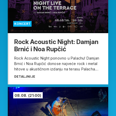
KONCERT
Rock Acoustic Night: Damjan
Brnić i Noa Rupčić
Rock Acoustic Night ponovno u Palachu! Damjan
Brnić i Noa Rupčić donose najveće rock i metal
hitove u akustičnom izdanju na terasu Palacha....
DETALJNIJE
08.08.
(21:00)