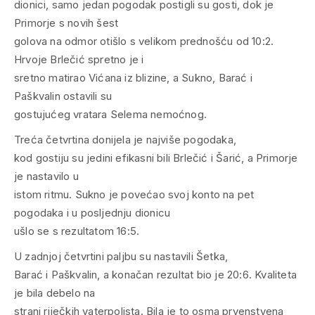
dionici, samo jedan pogodak postigli su gosti, dok je
Primorje s novih šest
golova na odmor otišlo s velikom prednošću od 10:2.
Hrvoje Brlečić spretno je i
sretno matirao Vićana iz blizine, a Sukno, Barać i
Paškvalin ostavili su
gostujućeg vratara Selema nemoćnog.
Treća četvrtina donijela je najviše pogodaka,
kod gostiju su jedini efikasni bili Brlečić i Šarić, a Primorje
je nastavilo u
istom ritmu. Sukno je povećao svoj konto na pet
pogodaka i u posljednju dionicu
ušlo se s rezultatom 16:5.
U zadnjoj četvrtini paljbu su nastavili Šetka,
Barać i Paškvalin, a konačan rezultat bio je 20:6. Kvaliteta
je bila debelo na
strani riječkih vaterpolista. Bila je to osma prvenstvena