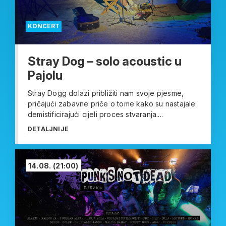
KONCERT
Stray Dog – solo acoustic u
Pajolu
Stray Dogg dolazi približiti nam svoje pjesme,
pričajući zabavne priče o tome kako su nastajale
demistificirajući cijeli proces stvaranja....
DETALJNIJE
14.08.
(21:00)