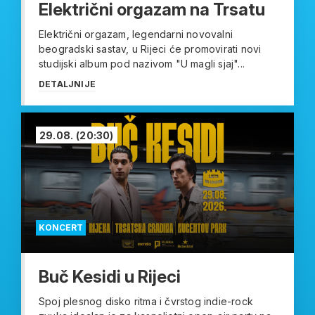
Električni orgazam na Trsatu
Električni orgazam, legendarni novovalni
beogradski sastav, u Rijeci će promovirati novi
studijski album pod nazivom "U magli sjaj"...
DETALJNIJE
29.08.
(20:30)
KONCERT
Buč Kesidi u Rijeci
Spoj plesnog disko ritma i čvrstog indie-rock