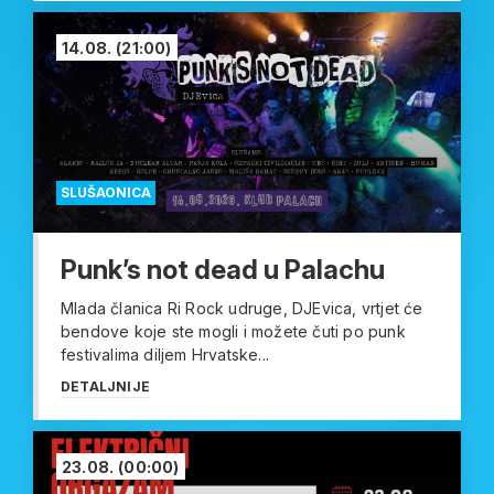
14.08.
(21:00)
SLUŠAONICA
Punk’s not dead u Palachu
Mlada članica Ri Rock udruge, DJEvica, vrtjet će
bendove koje ste mogli i možete čuti po punk
festivalima diljem Hrvatske...
DETALJNIJE
23.08.
(00:00)