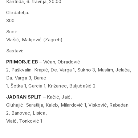
Kantrida, 6. travnja, 20:00
Gledatelja:
300
Suci:
Vlašić, Matijević (Zagreb)
Sastavi:
PRIMORJE EB
– Vićan, Obradović
2, Paškvalin, Krapić, De. Varga 1, Sukno 3, Muslim, Jelača,
Da. Varga 3, Barać
1, Šetka 1, Garcia 1, Križanec, Buljubašić 2
JADRAN SPLIT
– Kačić, Jaić,
Gluhajić, Saratlija, Kaleb, Milardović 1, Visković, Rabadan
2, Banovac, Lisica,
Vlaić, Tonković 1