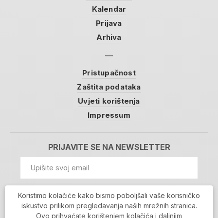
Kalendar
Prijava
Arhiva
Pristupačnost
Zaštita podataka
Uvjeti korištenja
Impressum
PRIJAVITE SE NA NEWSLETTER
GDPR Information
Koristimo kolačiće kako bismo poboljšali vaše korisničko
Prihvaćam da se moji podaci spremaju u bazu
iskustvo prilikom pregledavanja naših mrežnih stranica.
podataka i koriste u svrhu slanja MojaRijeka
Ovo prihvaćate korištenjem kolačića i daljnjim