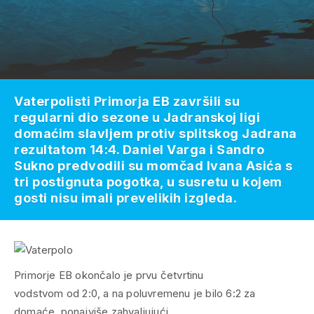
Vaterpolisti Primorja EB završili su
regularni dio sezone u Jadranskoj ligi
domaćim slavljem protiv splitskog Jadrana
rezultatom 14:4. Daniel Varga i Sandro
Sukno predvodili su momčad Ivana Asića s
tri postignuta pogotka, u susretu u kojem
gosti nisu imali prevelikih izgleda.
Primorje EB okončalo je prvu četvrtinu
vodstvom od 2:0, a na poluvremenu je bilo 6:2 za
domaće, ponajviše zahvaljujući