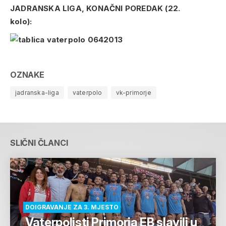
JADRANSKA LIGA, KONAČNI POREDAK (22.
kolo):
OZNAKE
jadranska-liga
vaterpolo
vk-primorje
SLIČNI ČLANCI
DOIGRAVANJE ZA 3. MJESTO
Vaterpolisti Primorja EB slavili u