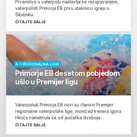
Prvenstvo u vaterpolu nastavlja se razigravanjem,
vaterpolisti Primorja EB prvu utakmicu igraju u
Šibeniku.
ČITAJTE DALJE
A-1 REGIONALNA LIGA
Primorje EB desetom pobjedom
ušlo u Premijer ligu
Vaterpolisti Primorja EB novi su članovi Premijer
regionalne vaterpolske lige, momčad trenera Igora
Hinića nametnula se od početka dvoboja.
ČITAJTE DALJE