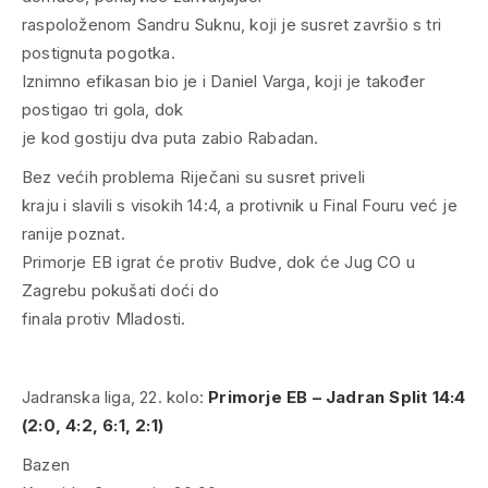
raspoloženom Sandru Suknu, koji je susret završio s tri
postignuta pogotka.
Iznimno efikasan bio je i Daniel Varga, koji je također
postigao tri gola, dok
je kod gostiju dva puta zabio Rabadan.
Bez većih problema Riječani su susret priveli
kraju i slavili s visokih 14:4, a protivnik u Final Fouru već je
ranije poznat.
Primorje EB igrat će protiv Budve, dok će Jug CO u
Zagrebu pokušati doći do
finala protiv Mladosti.
Jadranska liga, 22. kolo:
Primorje EB – Jadran Split 14:4
(2:0, 4:2, 6:1, 2:1)
Bazen