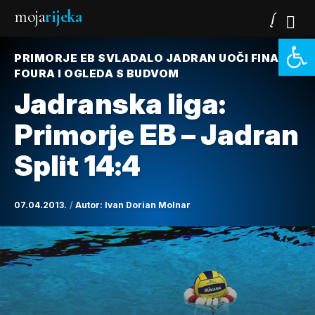
moja
rijeka
Open 
PRIMORJE EB SVLADALO JADRAN UOČI FINAL
FOURA I OGLEDA S BUDVOM
Jadranska liga:
Primorje EB – Jadran
Split 14:4
07.04.2013.
Autor:
Ivan Dorian Molnar