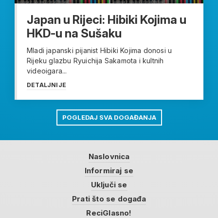
Japan u Rijeci: Hibiki Kojima u
HKD-u na Sušaku
Mladi japanski pijanist Hibiki Kojima donosi u
Rijeku glazbu Ryuichija Sakamota i kultnih
videoigara...
DETALJNIJE
POGLEDAJ SVA DOGAĐANJA
Naslovnica
Informiraj se
Uključi se
Prati što se događa
ReciGlasno!