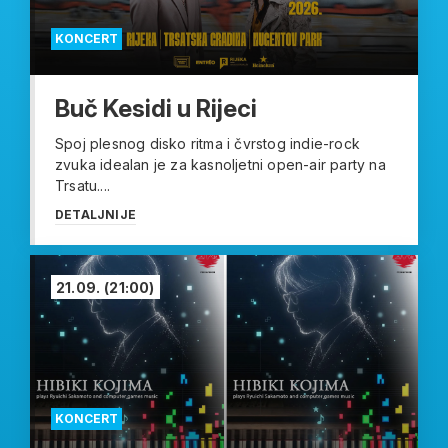
KONCERT
Buč Kesidi u Rijeci
Spoj plesnog disko ritma i čvrstog indie-rock
zvuka idealan je za kasnoljetni open-air party na
Trsatu....
DETALJNIJE
21.09.
(21:00)
KONCERT