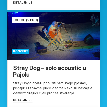
DETALJNIJE
08.08.
(21:00)
KONCERT
Stray Dog – solo acoustic u
Pajolu
Stray Dogg dolazi približiti nam svoje pjesme,
pričajući zabavne priče o tome kako su nastajale
demistificirajući cijeli proces stvaranja....
DETALJNIJE