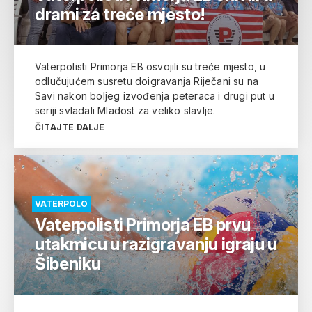
drami za treće mjesto!
Vaterpolisti Primorja EB osvojili su treće mjesto, u
odlučujućem susretu doigravanja Riječani su na
Savi nakon boljeg izvođenja peteraca i drugi put u
seriji svladali Mladost za veliko slavlje.
ČITAJTE DALJE
VATERPOLO
Vaterpolisti Primorja EB prvu
utakmicu u razigravanju igraju u
Šibeniku