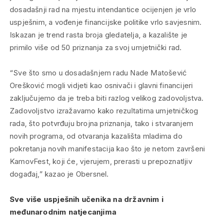
dosadašnji rad na mjestu intendantice ocijenjen je vrlo
uspješnim, a vođenje financijske politike vrlo savjesnim.
Iskazan je trend rasta broja gledatelja, a kazalište je
primilo više od 50 priznanja za svoj umjetnički rad.
“Sve što smo u dosadašnjem radu Nade Matošević
Orešković mogli vidjeti kao osnivači i glavni financijeri
zaključujemo da je treba biti razlog velikog zadovoljstva.
Zadovoljstvo izražavamo kako rezultatima umjetničkog
rada, što potvrđuju brojna priznanja, tako i stvaranjem
novih programa, od otvaranja kazališta mladima do
pokretanja novih manifestacija kao što je netom završeni
KamovFest, koji će, vjerujem, prerasti u prepoznatljiv
događaj,” kazao je Obersnel.
Sve više uspješnih učenika na državnim i
međunarodnim natjecanjima