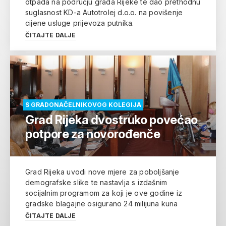
otpada na području grada Rijeke te dao prethodnu
suglasnost KD-a Autotrolej d.o.o. na povišenje
cijene usluge prijevoza putnika.
ČITAJTE DALJE
S GRADONAČELNIKOVOG KOLEGIJA
Grad Rijeka dvostruko povećao
potpore za novorođenče
Grad Rijeka uvodi nove mjere za poboljšanje
demografske slike te nastavlja s izdašnim
socijalnim programom za koji je ove godine iz
gradske blagajne osigurano 24 milijuna kuna
ČITAJTE DALJE