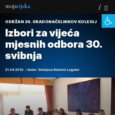
moja
rijeka
Open 
ODRŽAN 26. GRADONAČELNIKOV KOLEGIJ
Izbori za vijeća
mjesnih odbora 30.
svibnja
21.04.2010.
Autor:
Smiljana Radović Lagator