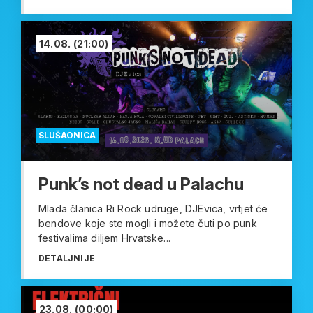
14.08.
(21:00)
SLUŠAONICA
Punk’s not dead u Palachu
Mlada članica Ri Rock udruge, DJEvica, vrtjet će
bendove koje ste mogli i možete čuti po punk
festivalima diljem Hrvatske...
DETALJNIJE
23.08.
(00:00)