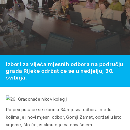
Izbori za vijeća mjesnih odbora na području
grada Rijeke održat će se u nedjelju, 30.
svibnja.
Po prvi puta će se izbori u 34 mjesna odbora, među
kojima je i novi mjesni odbor, Gornji Zamet, održati u isto
vrijeme, što će, istaknuto je na današnjem