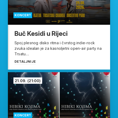
KONCERT
Buč Kesidi u Rijeci
Spoj plesnog disko ritma i čvrstog indie-rock
zvuka idealan je za kasnoljetni open-air party na
Trsatu....
DETALJNIJE
21.09.
(21:00)
KONCERT