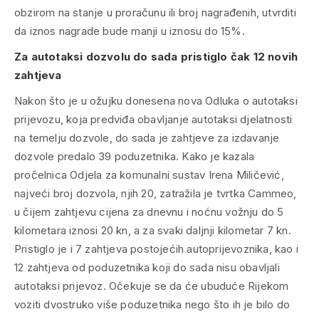
obzirom na stanje u proračunu ili broj nagrađenih, utvrditi
da iznos nagrade bude manji u iznosu do 15%.
Za autotaksi dozvolu do sada pristiglo čak 12 novih
zahtjeva
Nakon što je u ožujku donesena nova Odluka o autotaksi
prijevozu, koja predviđa obavljanje autotaksi djelatnosti
na temelju dozvole, do sada je zahtjeve za izdavanje
dozvole predalo 39 poduzetnika. Kako je kazala
pročelnica Odjela za komunalni sustav Irena Miličević,
najveći broj dozvola, njih 20, zatražila je tvrtka Cammeo,
u čijem zahtjevu cijena za dnevnu i noćnu vožnju do 5
kilometara iznosi 20 kn, a za svaki daljnji kilometar 7 kn.
Pristiglo je i 7 zahtjeva postojećih autoprijevoznika, kao i
12 zahtjeva od poduzetnika koji do sada nisu obavljali
autotaksi prijevoz. Očekuje se da će ubuduće Rijekom
voziti dvostruko više poduzetnika nego što ih je bilo do