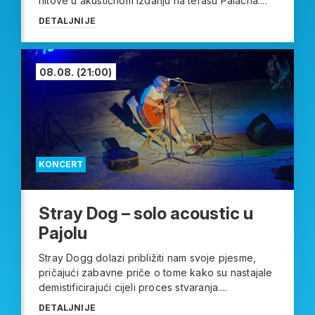
hitove u akustičnom izdanju na terasu Palacha....
DETALJNIJE
08.08.
(21:00)
KONCERT
Stray Dog – solo acoustic u
Pajolu
Stray Dogg dolazi približiti nam svoje pjesme,
pričajući zabavne priče o tome kako su nastajale
demistificirajući cijeli proces stvaranja....
DETALJNIJE