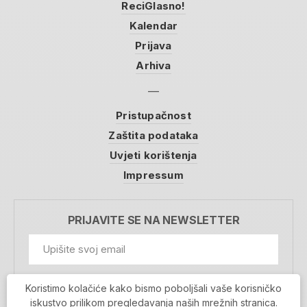
ReciGlasno!
Kalendar
Prijava
Arhiva
Pristupačnost
Zaštita podataka
Uvjeti korištenja
Impressum
PRIJAVITE SE NA NEWSLETTER
GDPR Information
Koristimo kolačiće kako bismo poboljšali vaše korisničko
Prihvaćam da se moji podaci spremaju u bazu
iskustvo prilikom pregledavanja naših mrežnih stranica.