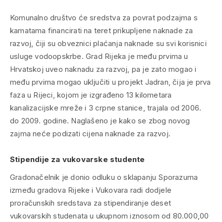
Komunalno društvo će sredstva za povrat podzajma s
kamatama financirati na teret prikupljene naknade za
razvoj, čiji su obveznici plaćanja naknade su svi korisnici
usluge vodoopskrbe. Grad Rijeka je među prvima u
Hrvatskoj uveo naknadu za razvoj, pa je zato mogao i
među prvima mogao uključiti u projekt Jadran, čija je prva
faza u Rijeci, kojom je izgrađeno 13 kilometara
kanalizacijske mreže i 3 crpne stanice, trajala od 2006.
do 2009. godine. Naglašeno je kako se zbog novog
zajma neće podizati cijena naknade za razvoj.
Stipendije za vukovarske studente
Gradonačelnik je donio odluku o sklapanju Sporazuma
između gradova Rijeke i Vukovara radi dodjele
proračunskih sredstava za stipendiranje deset
vukovarskih studenata u ukupnom iznosom od 80.000,00