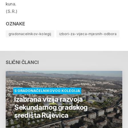
kuna.
(S.R.)
OZNAKE
gradonacelnikov-kolegij
izbori-za-vijeca-mjesnih-odbora
SLIČNI ČLANCI
S GRADONAČELNIKOVOG KOLEGIJA
Izabrana vizija razvoja
Sekundarnog gradskog
središta Rujevica