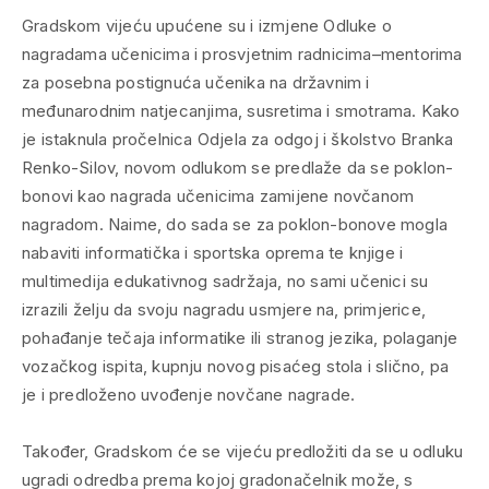
Gradskom vijeću upućene su i izmjene Odluke o
nagradama učenicima i prosvjetnim radnicima–mentorima
za posebna postignuća učenika na državnim i
međunarodnim natjecanjima, susretima i smotrama. Kako
je istaknula pročelnica Odjela za odgoj i školstvo Branka
Renko-Silov, novom odlukom se predlaže da se poklon-
bonovi kao nagrada učenicima zamijene novčanom
nagradom. Naime, do sada se za poklon-bonove mogla
nabaviti informatička i sportska oprema te knjige i
multimedija edukativnog sadržaja, no sami učenici su
izrazili želju da svoju nagradu usmjere na, primjerice,
pohađanje tečaja informatike ili stranog jezika, polaganje
vozačkog ispita, kupnju novog pisaćeg stola i slično, pa
je i predloženo uvođenje novčane nagrade.
Također, Gradskom će se vijeću predložiti da se u odluku
ugradi odredba prema kojoj gradonačelnik može, s