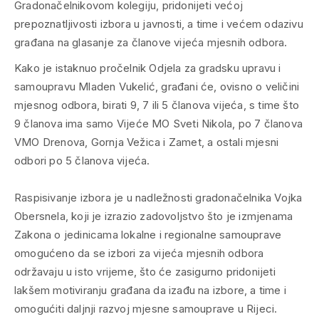
Gradonačelnikovom kolegiju, pridonijeti većoj
prepoznatljivosti izbora u javnosti, a time i većem odazivu
građana na glasanje za članove vijeća mjesnih odbora.
Kako je istaknuo pročelnik Odjela za gradsku upravu i
samoupravu Mladen Vukelić, građani će, ovisno o veličini
mjesnog odbora, birati 9, 7 ili 5 članova vijeća, s time što
9 članova ima samo Vijeće MO Sveti Nikola, po 7 članova
VMO Drenova, Gornja Vežica i Zamet, a ostali mjesni
odbori po 5 članova vijeća.
Raspisivanje izbora je u nadležnosti gradonačelnika Vojka
Obersnela, koji je izrazio zadovoljstvo što je izmjenama
Zakona o jedinicama lokalne i regionalne samouprave
omogućeno da se izbori za vijeća mjesnih odbora
održavaju u isto vrijeme, što će zasigurno pridonijeti
lakšem motiviranju građana da izađu na izbore, a time i
omogućiti daljnji razvoj mjesne samouprave u Rijeci.