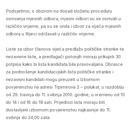
Podsjetimo, s obzirom na dosad složenu proceduru
osnivanja mjesnih odbora, mjesni odbori su se osnivali u
različito vrijeme, pa su se onda i izbori za vijeća mjesnih
odbora u Rijeci održavali u različito vrijeme.
Liste za izbor članova vijeća predlažu političke stranke te
nezavisne liste, a predlagači potonjih moraju prikupiti 30
potpisa kako bi lista kandidata bila pravovaljana. Obrasce
za podnošenje kandidacijskih lista političke stranke i
nezavisni kandidati mogu preuzeti u Izbornom
povjerenstvu na adresi Trpimirova 2 – polukat, u razdoblju
od 29. travnja do 11. svibnja 2010. godine, u vremenu od 10
do 14 i od 16 do 18 sati. Prijedlozi lista moraju biti
dostavljeni izbornom povjerenstvu najkasnije do 11.
svibnja do 24,00 sata.