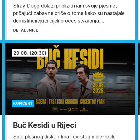
Stray Dogg dolazi približiti nam svoje pjesme,
pričajući zabavne priče o tome kako su nastajale
demistificirajući cijeli proces stvaranja....
DETALJNIJE
29.08.
(20:30)
KONCERT
Buč Kesidi u Rijeci
Spoj plesnog disko ritma i čvrstog indie-rock