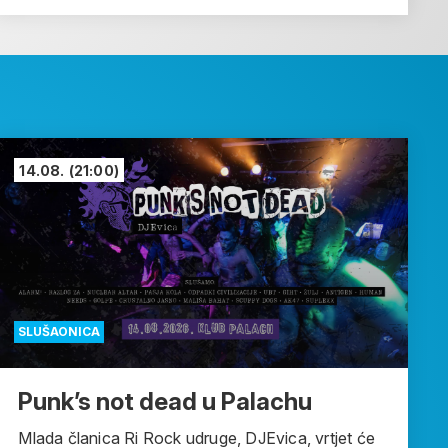
14.08.
(21:00)
SLUŠAONICA
Punk’s not dead u Palachu
Mlada članica Ri Rock udruge, DJEvica, vrtjet će