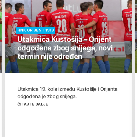
HNK ORIJENT 1919
Utakmica Kustošija – Orijent
odgođena zbog snijega, novi
termin nije određen
Utakmica 19. kola između Kustošije i Orijenta
odgođena je zbog snijega.
ČITAJTE DALJE