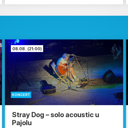
08.08.
(21:00)
KONCERT
Stray Dog – solo acoustic u
Pajolu