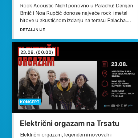
Rock Acoustic Night ponovno u Palachu! Damjan
Brnić i Noa Rupčić donose najveće rock i metal
hitove u akustičnom izdanju na terasu Palacha....
DETALJNIJE
23.08.
(00:00)
KONCERT
Električni orgazam na Trsatu
Električni orgazam, legendarni novovalni