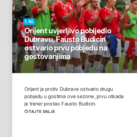
1. NL
Orijent uvjerljivo pobijedio
Dubravu, Fausto Budicin
ostvario prvu pobjedu na
gostovanjima
Orijent je protiv Dubrave ostvario drugu
pobjedu u gostima ove sezone, prvu otkada
je trener postao Fausto Budicin.
ČITAJTE DALJE