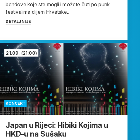
bendove koje ste mogli i možete čuti po punk
festivalima diljem Hrvatske...
DETALJNIJE
21.09.
(21:00)
KONCERT
Japan u Rijeci: Hibiki Kojima u
HKD-u na Sušaku