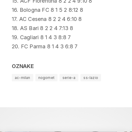
15. ACF Fiorentina 8 2 2 4 9:10 8
16. Bologna FC 8 1 5 2 8:12 8
17. AC Cesena 8 2 2 4 6:10 8
18. AS Bari 8 2 2 4 7:13 8
19. Cagliari 8 1 4 3 8:8 7
20. FC Parma 8 1 4 3 6:8 7
OZNAKE
ac-milan
nogomet
serie-a
ss-lazio