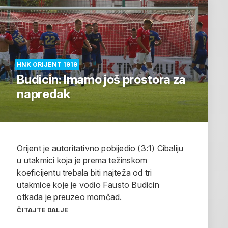
HNK ORIJENT 1919
Budicin: Imamo još prostora za
napredak
Orijent je autoritativno pobijedio (3:1) Cibaliju
u utakmici koja je prema težinskom
koeficijentu trebala biti najteža od tri
utakmice koje je vodio Fausto Budicin
otkada je preuzeo momčad.
ČITAJTE DALJE