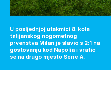
U posljednjoj utakmici 8. kola
talijanskog nogometnog
prvenstva Milan je slavio s 2:1 na
gostovanju kod Napolia i vratio
se na drugo mjesto Serie A.