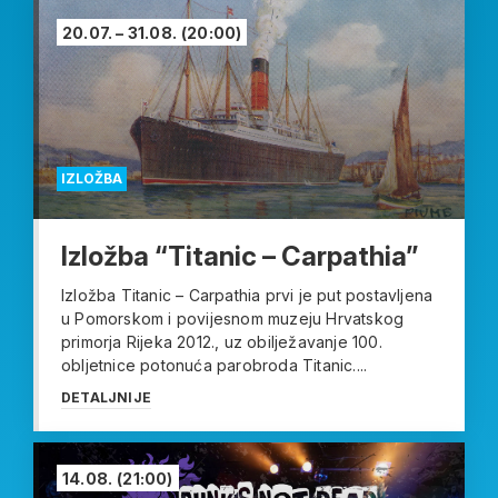
20.07. – 31.08.
(20:00)
IZLOŽBA
Izložba “Titanic – Carpathia”
Izložba Titanic – Carpathia prvi je put postavljena
u Pomorskom i povijesnom muzeju Hrvatskog
primorja Rijeka 2012., uz obilježavanje 100.
obljetnice potonuća parobroda Titanic....
DETALJNIJE
14.08.
(21:00)