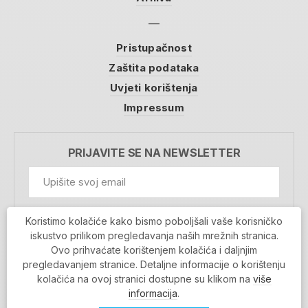
Pristupačnost
Zaštita podataka
Uvjeti korištenja
Impressum
PRIJAVITE SE NA NEWSLETTER
GDPR Information
Koristimo kolačiće kako bismo poboljšali vaše korisničko
Prihvaćam da se moji podaci spremaju u bazu
iskustvo prilikom pregledavanja naših mrežnih stranica.
podataka i koriste u svrhu slanja MojaRijeka
Ovo prihvaćate korištenjem kolačića i daljnjim
newslettera
pregledavanjem stranice. Detaljne informacije o korištenju
MOJARIJEKA NEWSLETTER
kolačića na ovoj stranici dostupne su klikom na
više
PRIJAVI SE
informacija
.