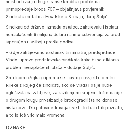
neishodovanja druge tranše kredita i problema
primopredaje broda 707 – objašnjava povjerenik
Sindikata metalaca Hrvatske u 3. maju, Juraj Šoljić.
Sindikati od države, između ostalog, zahtijevaju i isplatu
nenaplaćenih 6 milijuna dolara na ime subvencija za brod
isporučen u svibnju prošle godine.
– Gdje zahtijevamo sastanak tri ministra, predsjednice
Vlade, uprave predstavnika sindikata kako bi se otklonio
problem nenaplaćenih plaća – dodaje Šoljić.
Sredinom ožujka priprema se i javni prosvjed u centru
Rijeke s kojeg će sindikati, ako se Vlada i dalje bude
oglušivala na zahtjeve, zatražiti njenu smjenu. Informacije
o drugom krugu privatizacije brodogradilišta ne donose
ništa novo. Do polovice travnja sve bi trebalo biti poznato,
a to je još vrlo malo vremena.
OZNAKE