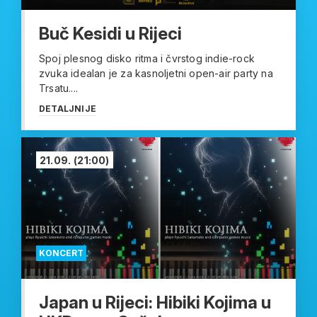
Buč Kesidi u Rijeci
Spoj plesnog disko ritma i čvrstog indie-rock
zvuka idealan je za kasnoljetni open-air party na
Trsatu....
DETALJNIJE
21.09.
(21:00)
KONCERT
Japan u Rijeci: Hibiki Kojima u