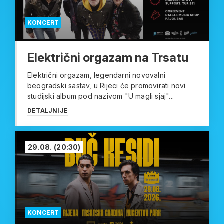
KONCERT
Električni orgazam na Trsatu
Električni orgazam, legendarni novovalni
beogradski sastav, u Rijeci će promovirati novi
studijski album pod nazivom "U magli sjaj"...
DETALJNIJE
29.08.
(20:30)
KONCERT