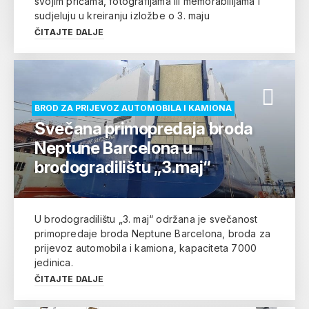
svojim pričama, fotografijama ili memorabilijama i
sudjeluju u kreiranju izložbe o 3. maju
ČITAJTE DALJE
BROD ZA PRIJEVOZ AUTOMOBILA I KAMIONA
Svečana primopredaja broda
Neptune Barcelona u
brodogradilištu „3.maj“
U brodogradilištu „3. maj“ održana je svečanost
primopredaje broda Neptune Barcelona, broda za
prijevoz automobila i kamiona, kapaciteta 7000
jedinica.
ČITAJTE DALJE