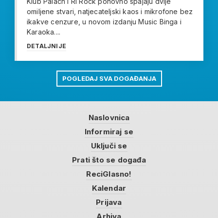
Klub Palach i Ri Rock ponovno spajaju dvije
omiljene stvari, natjecateljski kaos i mikrofone bez
ikakve cenzure, u novom izdanju Music Binga i
Karaoka....
DETALJNIJE
POGLEDAJ SVA DOGAĐANJA
Naslovnica
Informiraj se
Uključi se
Prati što se događa
ReciGlasno!
Kalendar
Prijava
Arhiva