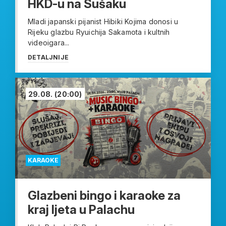
HKD-u na Sušaku
Mladi japanski pijanist Hibiki Kojima donosi u
Rijeku glazbu Ryuichija Sakamota i kultnih
videoigara...
DETALJNIJE
29.08.
(20:00)
KARAOKE
Glazbeni bingo i karaoke za
kraj ljeta u Palachu