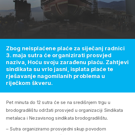
Zbog neisplaćene plaće za siječanj radnici
3. maja sutra će organizirati prosvjed
naziva, Hoću svoju zarađenu plaću. Zahtjevi
sindikata su vrlo jasni, isplata plaće te
rješavanje nagomilanih problema u
riječkom škveru.
Pet minuta do 12 sutra će se na središnjem trgu u
brodogradilištu održati prosvjed u organizaciji Sindikata
metalaca i Nezavisnog sindikata brodogradilištu.
– Sutra organiziramo prosvjedni skup povodom