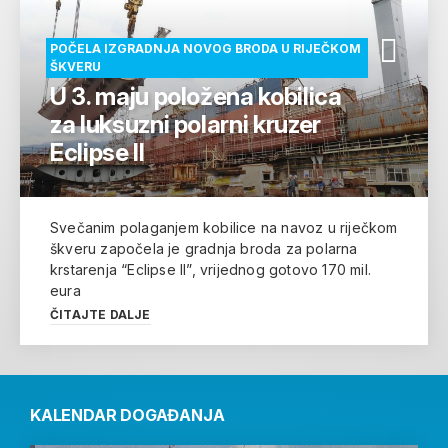
POČELA IZGRADNJA NOVOG BRODA U RIJEČKOM
ŠKVERU
U 3. maju položena kobilica
za luksuzni polarni kruzer
Eclipse II
Svečanim polaganjem kobilice na navoz u riječkom
škveru započela je gradnja broda za polarna
krstarenja “Eclipse II”, vrijednog gotovo 170 mil.
eura
ČITAJTE DALJE
KALENDAR DOGAĐANJA