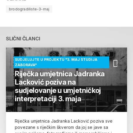
brodogradiliste-3-maj
SLIČNI ČLANCI
SUDJELUJTE U PROJEKTU "3. MAJ STUDIJA
ZABORAVA"
Riječka umjetnica Jadranka
Lacković poziva na
sudjelovanje u umjetničkoj
interpretaciji 3. maja
Riječka umjetnica Jadranka Lacković poziva sve
povezane s riječkim škverom da joj se jave sa