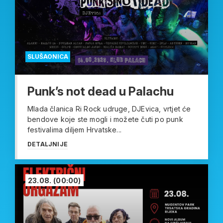
SLUŠAONICA
Punk’s not dead u Palachu
Mlada članica Ri Rock udruge, DJEvica, vrtjet će
bendove koje ste mogli i možete čuti po punk
festivalima diljem Hrvatske...
DETALJNIJE
23.08.
(00:00)