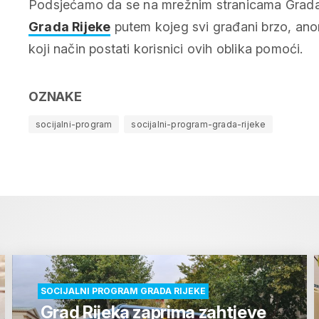
Podsjećamo da se na mrežnim stranicama Grada
Grada Rijeke
putem kojeg svi građani brzo, ano
koji način postati korisnici ovih oblika pomoći.
OZNAKE
socijalni-program
socijalni-program-grada-rijeke
SOCIJALNI PROGRAM GRADA RIJEKE
Grad Rijeka zaprima zahtjeve