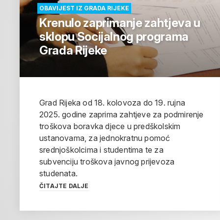
OBAVIJEST IZ GRADA RIJEKE
Krenulo zaprimanje zahtjeva u
sklopu Socijalnog programa
Grada Rijeke
Grad Rijeka od 18. kolovoza do 19. rujna
2025. godine zaprima zahtjeve za podmirenje
troškova boravka djece u predškolskim
ustanovama, za jednokratnu pomoć
srednjoškolcima i studentima te za
subvenciju troškova javnog prijevoza
studenata.
ČITAJTE DALJE