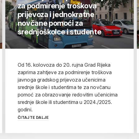
za podmirenje troškova
prijevoza i jednokratne
novčane pomoći za
srednjoškolce i studente
Od 16. kolovoza do 20. rujna Grad Rijeka
zaprima zahtjeve za podmirenje troškova
javnoga gradskog prijevoza učenicima
srednje škole i studentima te za novčanu
pomoć za obrazovanje redovitim učenicima
srednje škole ili studentima u 2024./2025.
godini.
ČITAJTE DALJE