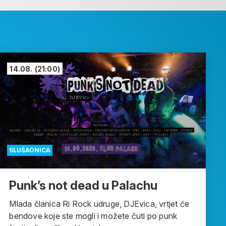
14.08.
(21:00)
SLUŠAONICA
Punk’s not dead u Palachu
Mlada članica Ri Rock udruge, DJEvica, vrtjet će
bendove koje ste mogli i možete čuti po punk