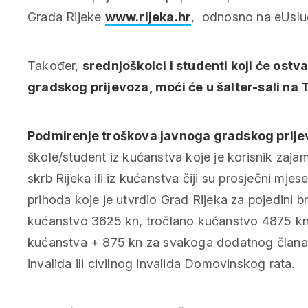
Grada Rijeke
www.rijeka.hr
, odnosno na eUs
Također,
srednjoškolci i studenti koji će ost
gradskog prijevoza, moći će u šalter-sali na T
Podmirenje troškova javnoga gradskog prije
škole/student iz kućanstva koje je korisnik zaj
skrb Rijeka ili iz kućanstva čiji su prosječni mje
prihoda koje je utvrdio Grad Rijeka za pojedini
kućanstvo 3625 kn, tročlano kućanstvo 4875 kn,
kućanstva + 875 kn za svakoga dodatnog člana)
invalida ili civilnog invalida Domovinskog rata.