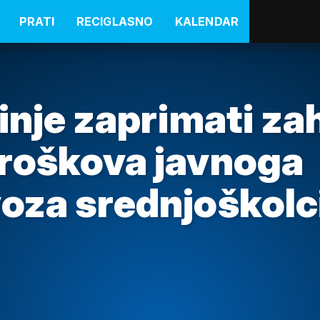
PRATI
RECIGLASNO
KALENDAR
inje zaprimati za
troškova javnoga
oza srednjoškolc