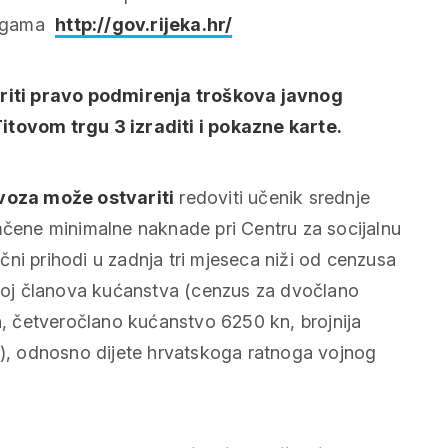
lugama
http://gov.rijeka.hr/
variti pravo podmirenja troškova javnog
itovom trgu 3 izraditi i pokazne karte.
voza može ostvariti
redoviti učenik srednje
amčene minimalne naknade pri Centru za socijalnu
sečni prihodi u zadnja tri mjeseca niži od cenzusa
 broj članova kućanstva (cenzus za dvočlano
 četveročlano kućanstvo 6250 kn, brojnija
, odnosno dijete hrvatskoga ratnoga vojnog