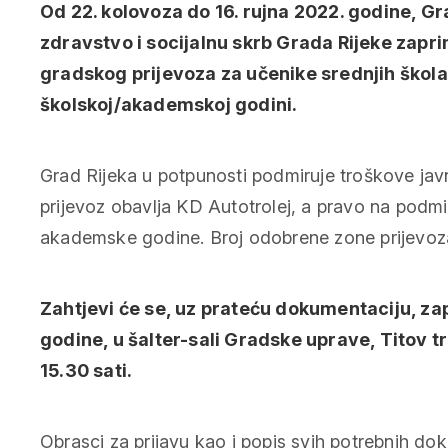
Od 22. kolovoza do 16. rujna 2022. godine, G
zdravstvo i socijalnu skrb Grada Rijeke zap
gradskog prijevoza za učenike srednjih škola
školskoj/akademskoj godini.
Grad Rijeka u potpunosti podmiruje troškove jav
prijevoz obavlja KD Autotrolej, a pravo na podmi
akademske godine. Broj odobrene zone prijevoza (1
Zahtjevi će se, uz prateću dokumentaciju, zap
godine, u šalter-sali Gradske uprave, Titov tr
15.30 sati.
Obrasci za prijavu kao i popis svih potrebnih d