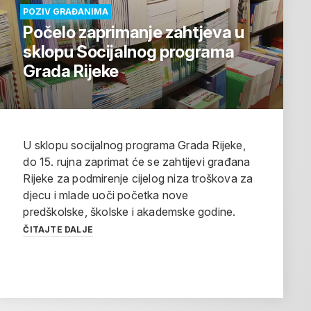
POZIV GRAĐANIMA
Počelo zaprimanje zahtjeva u
sklopu Socijalnog programa
Grada Rijeke
U sklopu socijalnog programa Grada Rijeke,
do 15. rujna zaprimat će se zahtijevi građana
Rijeke za podmirenje cijelog niza troškova za
djecu i mlade uoči početka nove
predškolske, školske i akademske godine.
ČITAJTE DALJE