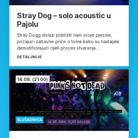
Stray Dog – solo acoustic u
Pajolu
Stray Dogg dolazi približiti nam svoje pjesme,
pričajući zabavne priče o tome kako su nastajale
demistificirajući cijeli proces stvaranja....
DETALJNIJE
14.08.
(21:00)
SLUŠAONICA