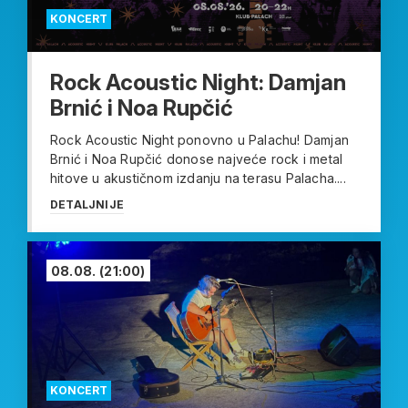
KONCERT
Rock Acoustic Night: Damjan
Brnić i Noa Rupčić
Rock Acoustic Night ponovno u Palachu! Damjan
Brnić i Noa Rupčić donose najveće rock i metal
hitove u akustičnom izdanju na terasu Palacha....
DETALJNIJE
08.08.
(21:00)
KONCERT