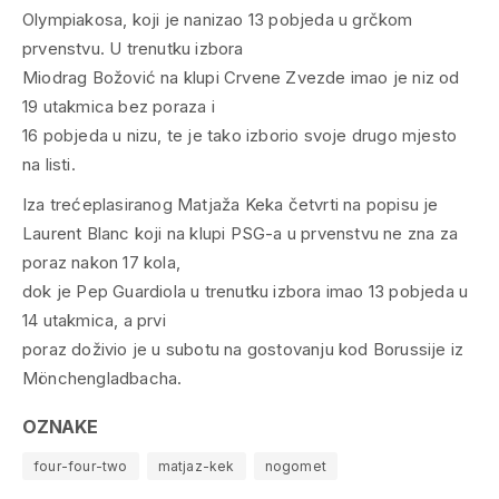
Olympiakosa, koji je nanizao 13 pobjeda u grčkom
prvenstvu. U trenutku izbora
Miodrag Božović na klupi Crvene Zvezde imao je niz od
19 utakmica bez poraza i
16 pobjeda u nizu, te je tako izborio svoje drugo mjesto
na listi.
Iza trećeplasiranog Matjaža Keka četvrti na popisu je
Laurent Blanc koji na klupi PSG-a u prvenstvu ne zna za
poraz nakon 17 kola,
dok je Pep Guardiola u trenutku izbora imao 13 pobjeda u
14 utakmica, a prvi
poraz doživio je u subotu na gostovanju kod Borussije iz
Mönchengladbacha.
OZNAKE
four-four-two
matjaz-kek
nogomet