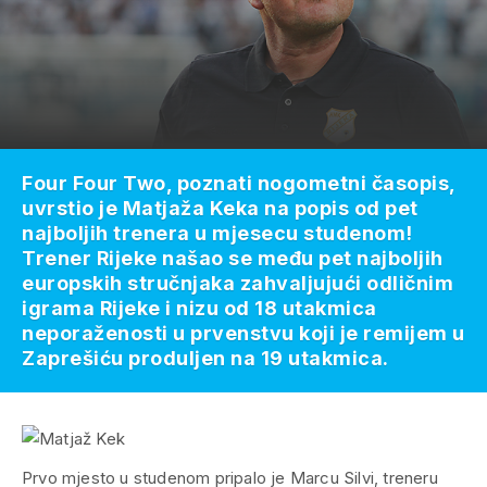
Four Four Two, poznati nogometni časopis,
uvrstio je Matjaža Keka na popis od pet
najboljih trenera u mjesecu studenom!
Trener Rijeke našao se među pet najboljih
europskih stručnjaka zahvaljujući odličnim
igrama Rijeke i nizu od 18 utakmica
neporaženosti u prvenstvu koji je remijem u
Zaprešiću produljen na 19 utakmica.
Prvo mjesto u studenom pripalo je Marcu Silvi, treneru