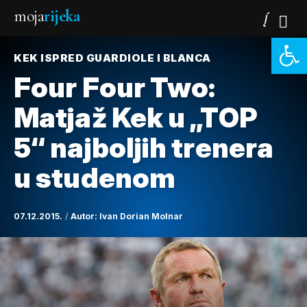
moja
rijeka
Open 
KEK ISPRED GUARDIOLE I BLANCA
Four Four Two:
Matjaž Kek u „TOP
5“ najboljih trenera
u studenom
07.12.2015.
Autor:
Ivan Dorian Molnar