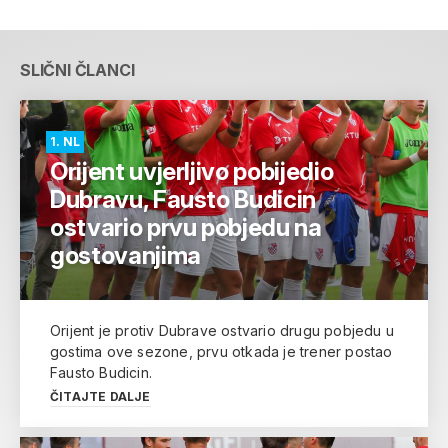
SLIČNI ČLANCI
1. NL
Orijent uvjerljivo pobijedio
Dubravu, Fausto Budicin
ostvario prvu pobjedu na
gostovanjima
Orijent je protiv Dubrave ostvario drugu pobjedu u
gostima ove sezone, prvu otkada je trener postao
Fausto Budicin.
ČITAJTE DALJE