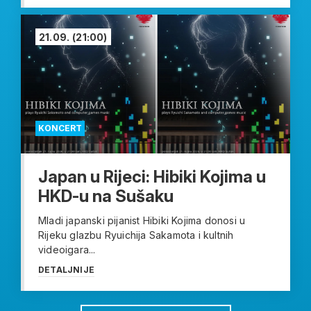
21.09.
(21:00)
KONCERT
Japan u Rijeci: Hibiki Kojima u
HKD-u na Sušaku
Mladi japanski pijanist Hibiki Kojima donosi u
Rijeku glazbu Ryuichija Sakamota i kultnih
videoigara...
DETALJNIJE