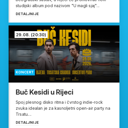
studijski album pod nazivom "U magli sjaj"...
DETALJNIJE
29.08.
(20:30)
KONCERT
Buč Kesidi u Rijeci
Spoj plesnog disko ritma i čvrstog indie-rock
zvuka idealan je za kasnoljetni open-air party na
Trsatu....
DETALJNIJE