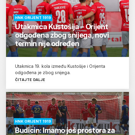
HNK ORIJENT 1919
Utakmica Kustošija – Orijent
odgođena zbog snijega, novi
termin nije određen
Utakmica 19. kola između Kustošije i Orijenta
odgođena je zbog snijega.
ČITAJTE DALJE
HNK ORIJENT 1919
Budicin: Imamo još prostora za