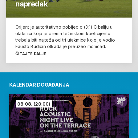
napredak
Orijent je autoritativno pobijedio (3:1) Cibaliju u
utakmici koja je prema težinskom koeficijentu
trebala biti najteža od tri utakmice koje je vodio
Fausto Budicin otkada je preuzeo momčad.
ČITAJTE DALJE
KALENDAR DOGAĐANJA
08.08.
(20:00)