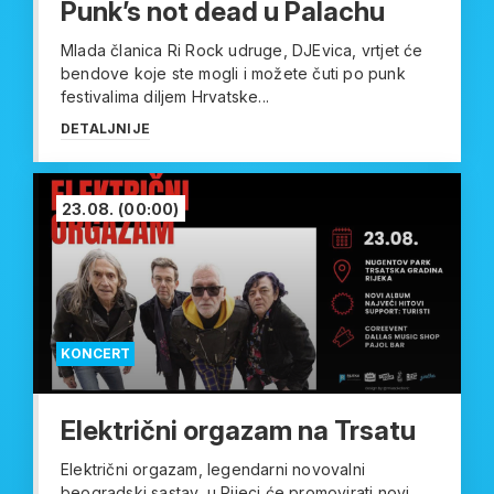
Punk’s not dead u Palachu
Mlada članica Ri Rock udruge, DJEvica, vrtjet će
bendove koje ste mogli i možete čuti po punk
festivalima diljem Hrvatske...
DETALJNIJE
23.08.
(00:00)
KONCERT
Električni orgazam na Trsatu
Električni orgazam, legendarni novovalni
beogradski sastav, u Rijeci će promovirati novi