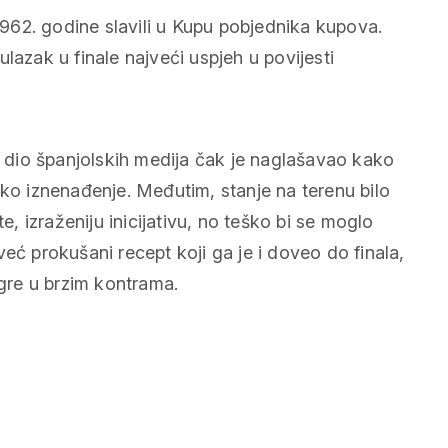
 1962. godine slavili u Kupu pobjednika kupova.
lazak u finale najveći uspjeh u povijesti
 a dio španjolskih medija čak je naglašavao kako
iko iznenađenje. Međutim, stanje na terenu bilo
e, izraženiju inicijativu, no teško bi se moglo
eć prokušani recept koji ga je i doveo do finala,
igre u brzim kontrama.