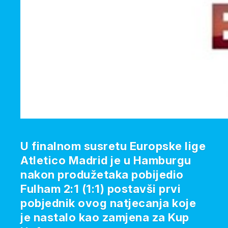
U finalnom susretu Europske lige
Atletico Madrid je u Hamburgu
nakon produžetaka pobijedio
Fulham 2:1 (1:1) postavši prvi
pobjednik ovog natjecanja koje
je nastalo kao zamjena za Kup