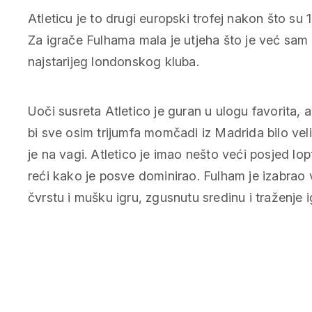
Atleticu je to drugi europski trofej nakon što su
Za igrače Fulhama mala je utjeha što je već sam u
najstarijeg londonskog kluba.
Uoči susreta Atletico je guran u ulogu favorita,
bi sve osim trijumfa momčadi iz Madrida bilo vel
je na vagi. Atletico je imao nešto veći posjed lopt
reći kako je posve dominirao. Fulham je izabrao v
čvrstu i mušku igru, zgusnutu sredinu i traženje 