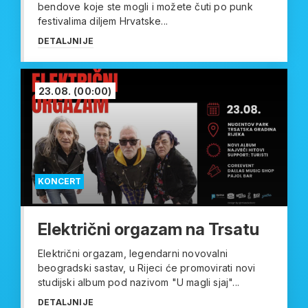
bendove koje ste mogli i možete čuti po punk
festivalima diljem Hrvatske...
DETALJNIJE
23.08.
(00:00)
KONCERT
Električni orgazam na Trsatu
Električni orgazam, legendarni novovalni
beogradski sastav, u Rijeci će promovirati novi
studijski album pod nazivom "U magli sjaj"...
DETALJNIJE