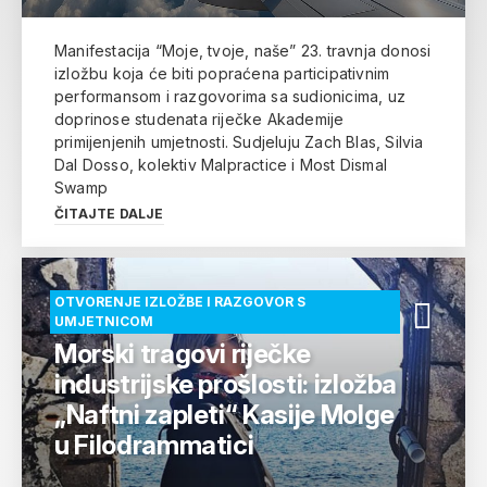
Manifestacija “Moje, tvoje, naše” 23. travnja donosi
izložbu koja će biti popraćena participativnim
performansom i razgovorima sa sudionicima, uz
doprinose studenata riječke Akademije
primijenjenih umjetnosti. Sudjeluju Zach Blas, Silvia
Dal Dosso, kolektiv Malpractice i Most Dismal
Swamp
ČITAJTE DALJE
OTVORENJE IZLOŽBE I RAZGOVOR S
UMJETNICOM
Morski tragovi riječke
industrijske prošlosti: izložba
„Naftni zapleti“ Kasije Molge
u Filodrammatici