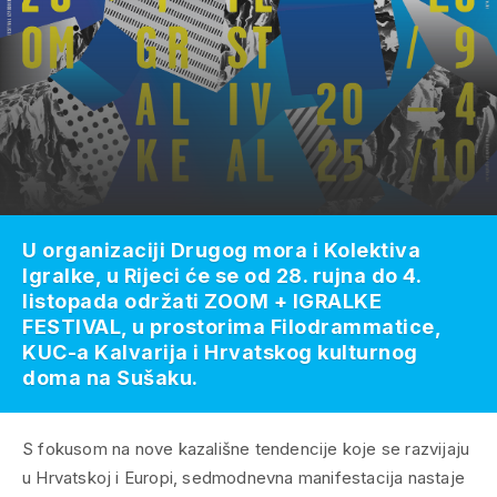
U organizaciji Drugog mora i Kolektiva
Igralke, u Rijeci će se od 28. rujna do 4.
listopada održati ZOOM + IGRALKE
FESTIVAL, u prostorima Filodrammatice,
KUC-a Kalvarija i Hrvatskog kulturnog
doma na Sušaku.
S fokusom na nove kazališne tendencije koje se razvijaju
u Hrvatskoj i Europi, sedmodnevna manifestacija nastaje