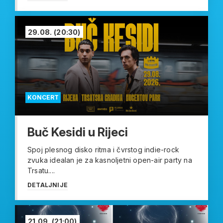
29.08.
(20:30)
KONCERT
Buč Kesidi u Rijeci
Spoj plesnog disko ritma i čvrstog indie-rock
zvuka idealan je za kasnoljetni open-air party na
Trsatu....
DETALJNIJE
21.09.
(21:00)