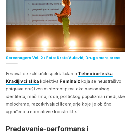
Screenagers Vol. 2 / Foto: Krsto Vulović; Drugo more press
Festival će zaključiti spektakularna
Tehnoburleska
Kradljivci slika
kolektiva
Feminalz
koja se neustrašivo
poigrava društvenim stereotipima oko nacionalnog
identiteta, mačizma, roda, političkog populizma i medijske
melodrame, razotkrivajući licemjerje koje je obično
ugrađeno u normativne konstrukte.“
Predavanje-performans i