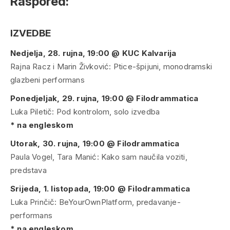
Raspored:
IZVEDBE
Nedjelja, 28. rujna, 19:00 @ KUC Kalvarija
Rajna Racz i Marin Živković:
Ptice-špijuni
, monodramski
glazbeni performans
Ponedjeljak, 29. rujna, 19:00 @ Filodrammatica
Luka Piletič:
Pod kontrolom
, solo izvedba
* na engleskom
Utorak, 30. rujna, 19:00 @ Filodrammatica
Paula Vogel, Tara Manić:
Kako sam naučila voziti
,
predstava
Srijeda, 1. listopada, 19:00 @ Filodrammatica
Luka Prinčič:
BeYourOwnPlatform
, predavanje-
performans
* na engleskom