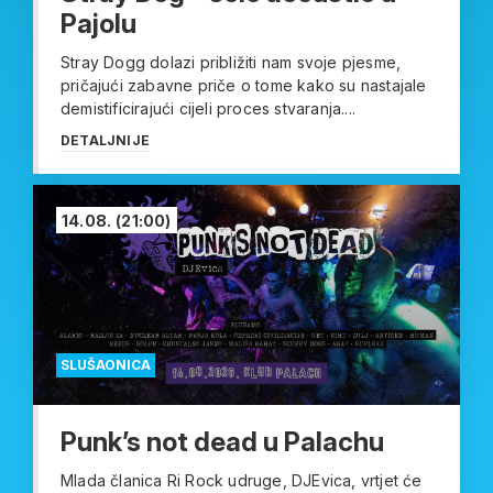
Pajolu
Stray Dogg dolazi približiti nam svoje pjesme,
pričajući zabavne priče o tome kako su nastajale
demistificirajući cijeli proces stvaranja....
DETALJNIJE
14.08.
(21:00)
SLUŠAONICA
Punk’s not dead u Palachu
Mlada članica Ri Rock udruge, DJEvica, vrtjet će