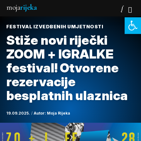
moja
rijeka
Open 
FESTIVAL IZVEDBENIH UMJETNOSTI
Stiže novi riječki
ZOOM + IGRALKE
festival! Otvorene
rezervacije
besplatnih ulaznica
19.09.2025.
Autor:
Moja Rijeka