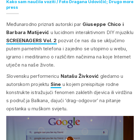
Kako sam naučila voziti / Foto Dragana Udovičić; Drugo more
press
Međunarodno priznati autorski par
Giuseppe Chico i
Barbara Matijević
u lucidnom interaktivnom DIY mjuziklu
SCREENAGERS Vol. 2
pozvat će nas da se uključimo
putem pametnih telefona i zajedno se utopimo u webu,
igramo i meditiramo o različitim načinima na koje Internet
utječe na naše živote.
Slovensku performericu
Natašu Živković
gledamo u
autorskom projektu
Sine
u kojem preispituje rodne
konstrukte istražujući fenomen zakletih djevica ili virdžina
s područja Balkana, dajući ‘drag-odgovor’ na pitanje
opstanka u muškom svijetu.