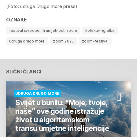
(Foto: udruga Drugo more press)
OZNAKE
festival izvedbenih umjetnosti zoom
kolektiv-igralke
udruga drugo more
zoom 2025
zoom-festival
SLIČNI ČLANCI
UDRUGA DRUGO MORE
Svijet u bunilu: “Moje, tvoje,
naše” ove godine istražuje
život u algoritamskom
transu umjetne inteligencije