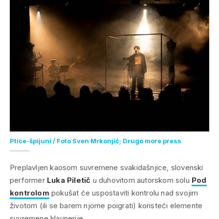
Ptice-špijuni / Foto Sven Mrkonjić; Drugo more press
Preplavljen kaosom suvremene svakidašnjice, slovenski
performer
Luka Piletič
u duhovitom autorskom solu
Pod
kontrolom
pokušat će uspostaviti kontrolu nad svojim
životom (ili se barem njome poigrati) koristeći elemente
suvremene klaunerije.