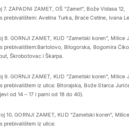
roj 7. ZAPADNI ZAMET, OŠ “Zamet”, Bože Vidasa 12,
 prebivalištem: Avelina Turka, Braće Cetine, Ivana Le
roj 8. GORNJI ZAMET, KUD “Zametski koren”, Milice J
 prebivalištem:Bartolovo, Bilogorska, Bogomira Ćiković
i put, Škrobotovac i Škarpa.
roj 9. GORNJI ZAMET, KUD “Zametski koren”, Milice J
 prebivalištem iz ulica: Bitorajska, Bože Starca Juriće
jevi od 14 – 17 i parni od 18 do 40).
roj 10. GORNJI ZAMET, KUD “Zametski koren”, Milice
 prebivalištem iz ulica: