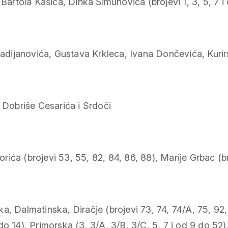
Bartola Kašića, Dinka Šimunovića (brojevi 1, 3, 5, 7 i
dijanovića, Gustava Krkleca, Ivana Dončevića, Kurirs
, Dobriše Cesarića i Srdoči
a (brojevi 53, 55, 82, 84, 86, 88), Marije Grbac (broj
, Dalmatinska, Diračje (brojevi 73, 74, 74/A, 75, 92, 
 2 do 14), Primorska (3, 3/A, 3/B, 3/C, 5, 7 i od 9 do