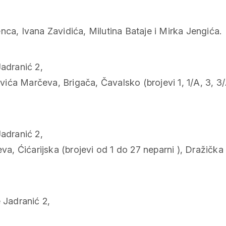
nca, Ivana Zavidića, Milutina Bataje i Mirka Jengića.
adranić 2,
a Marčeva, Brigača, Čavalsko (brojevi 1, 1/A, 3, 3/A,
adranić 2,
va, Ćićarijska (brojevi od 1 do 27 neparni ), Dražička 
 Jadranić 2,