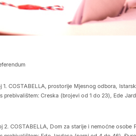
oj 1. COSTABELLA, prostorije Mjesnog odbora, Istarsk
 prebivalištem: Creska (brojevi od 1 do 23), Ede Jarda
oj 2. COSTABELLA, Dom za starije i nemoćne osobe Pr
 prebivalištem: Ede Jardasa (parni od 4 do 46), Đure C