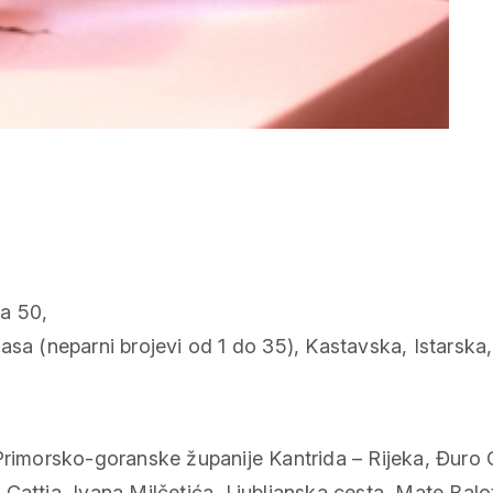
a 50,
sa (neparni brojevi od 1 do 35), Kastavska, Istarska, I
imorsko-goranske županije Kantrida – Rijeka, Đuro C
attia, Ivana Milčetića, Ljubljanska cesta, Mate Balote