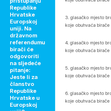
pristupanju
Republike
Hrvatske
3. glasačko mjesto b
Europskoj
koje obuhvaća birače s
uniji. Na
državnom
referendumu
4. glasačko mjesto br
birači će
koje obuhvaća birače s 
odgovoriti
na sljedeće
5. glasačko mjesto b
pitanje:
koje obuhvaća birače s
Jeste li za
članstvo
Republike
6. glasačko mjesto b
Hrvatske u
koje obuhvaća birače s
Europskoj