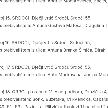
 prebivalištem iz ulica: Andrije Mohorovičića, Baćići, 
oj 15. SRDOČI, Dječji vrtić Srdoči, Srdoči 55,
s prebivalištem: Antuna Gustava Matoša, Dragutina Ta
oj 16. SRDOČI, Dječji vrtić Srdoči, Srdoči 55,
 prebivalištem iz ulica: Antuna Branka Šimića, Diraki
oj 17. SRDOČI, Dječji vrtić Srdoči, Srdoči 55,
 prebivalištem iz ulica: Ante Modrušana, Josipa Mohorić
roj 18. GRBCI, prostorije Mjesnog odbora, Dražička 4,
 prebivalištem: Borik, Buzetska, Crikvenička, Čabarska
49, 51 i 53), Pazinska, Plitvička (brojevi 1 i parni od