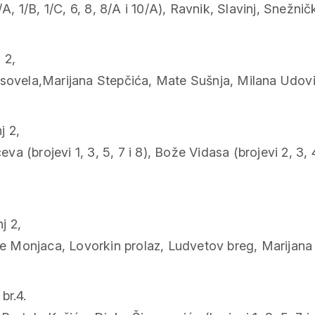
/A, 1/B, 1/C, 6, 8, 8/A i 10/A), Ravnik, Slavinj, Snežn
 2,
Kosovela,Marijana Stepčića, Mate Sušnja, Milana Udovi
j 2,
(brojevi 1, 3, 5, 7 i 8), Bože Vidasa (brojevi 2, 3, 4,
j 2,
aca, Lovorkin prolaz, Ludvetov breg, Marijana Vičića, Tr
br.4.