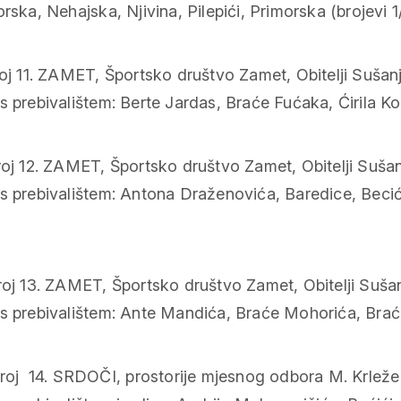
rska, Nehajska, Njivina, Pilepići, Primorska (brojevi 1
oj 11. ZAMET, Športsko društvo Zamet, Obitelji Sušanj
s prebivalištem: Berte Jardas, Braće Fućaka, Ćirila 
roj 12. ZAMET, Športsko društvo Zamet, Obitelji Sušan
 prebivalištem: Antona Draženovića, Baredice, Becićeva 
roj 13. ZAMET, Športsko društvo Zamet, Obitelji Sušan
prebivalištem: Ante Mandića, Braće Mohorića, Braće Monj
roj 14. SRDOČI, prostorije mjesnog odbora M. Krleže 