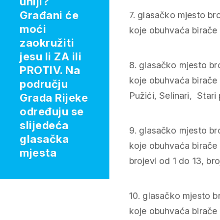
uniji?
Građani će
7. glasačko mjesto b
moći
koje obuhvaća birače s
zaokružiti
jesu li ZA ili
8. glasačko mjesto b
PROTIV. Na
koje obuhvaća birače s
području
Pužići, Selinari, Star
Grada Rijeke
određuju se
slijedeća
9. glasačko mjesto b
glasačka
koje obuhvaća birače s
mjesta
brojevi od 1 do 13, bro
10. glasačko mjesto b
koje obuhvaća birače s