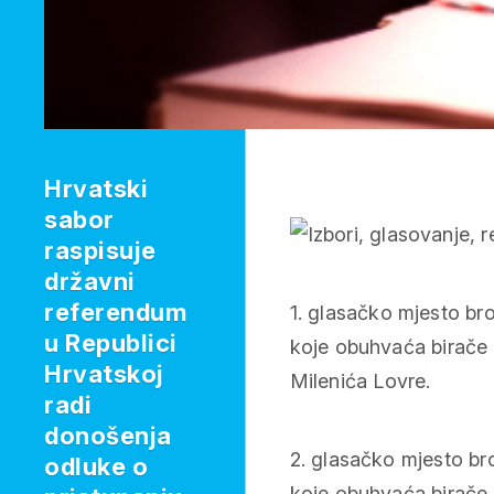
Hrvatski
sabor
raspisuje
državni
referendum
1. glasačko mjesto br
u Republici
koje obuhvaća birače s
Hrvatskoj
Milenića Lovre.
radi
donošenja
2. glasačko mjesto br
odluke o
koje obuhvaća birače s