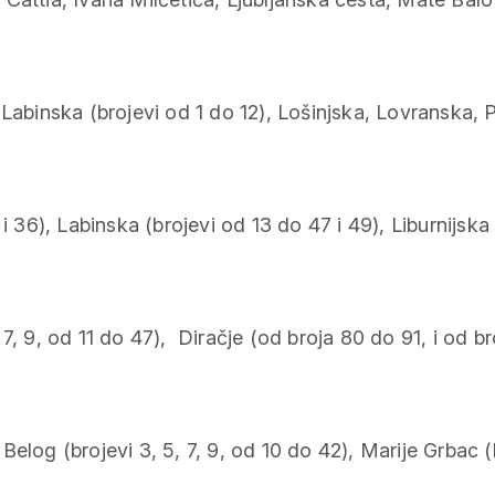
abinska (brojevi od 1 do 12), Lošinjska, Lovranska, Pu
36), Labinska (brojevi od 13 do 47 i 49), Liburnijska (b
, 9, od 11 do 47), Diračje (od broja 80 do 91, i od bro
og (brojevi 3, 5, 7, 9, od 10 do 42), Marije Grbac (bro