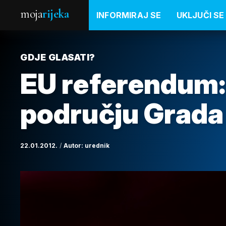
moja
rijeka
INFORMIRAJ SE
UKLJUČI SE
GDJE GLASATI?
EU referendum:
području Grada
22.01.2012.
Autor:
urednik