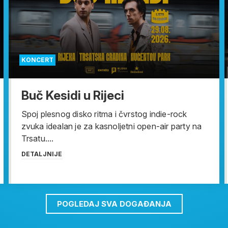
KONCERT
Buč Kesidi u Rijeci
Spoj plesnog disko ritma i čvrstog indie-rock
zvuka idealan je za kasnoljetni open-air party na
Trsatu....
DETALJNIJE
POGLEDAJ SVA DOGAĐANJA