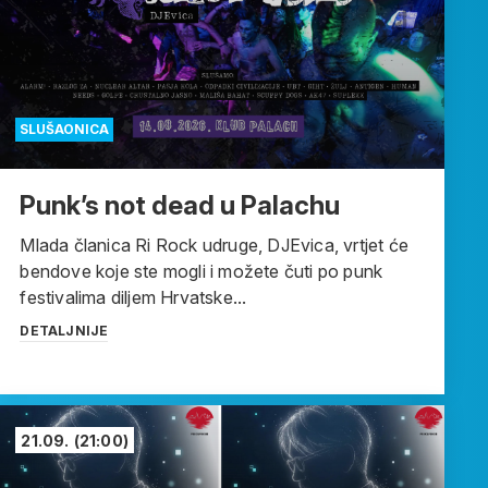
SLUŠAONICA
Punk’s not dead u Palachu
Mlada članica Ri Rock udruge, DJEvica, vrtjet će
bendove koje ste mogli i možete čuti po punk
festivalima diljem Hrvatske...
DETALJNIJE
21.09.
(21:00)