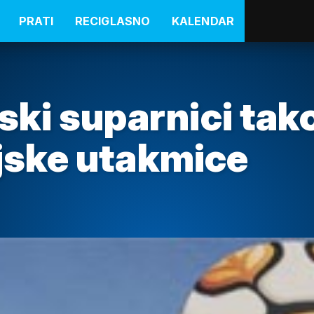
PRATI
RECIGLASNO
KALENDAR
ski suparnici tak
ljske utakmice