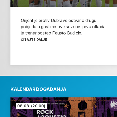
Orijent je protiv Dubrave ostvario drugu
pobjedu u gostima ove sezone, prvu otkada
je trener postao Fausto Budicin.
ČITAJTE DALJE
KALENDAR DOGAĐANJA
08.08.
(20:00)