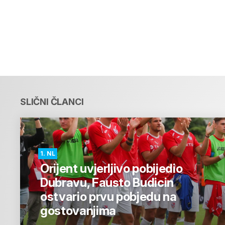
SLIČNI ČLANCI
1. NL
Orijent uvjerljivo pobijedio
Dubravu, Fausto Budicin
ostvario prvu pobjedu na
gostovanjima