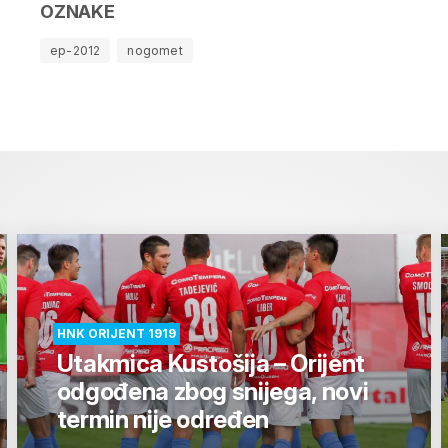
OZNAKE
ep-2012
nogomet
HNK ORIJENT 1919
Utakmica Kustošija – Orijent
odgođena zbog snijega, novi
termin nije određen