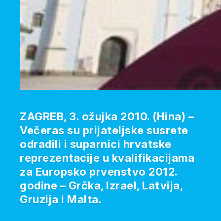
ZAGREB, 3. ožujka 2010. (Hina) –
Večeras su prijateljske susrete
odradili i suparnici hrvatske
reprezentacije u kvalifikacijama
za Europsko prvenstvo 2012.
godine – Grčka, Izrael, Latvija,
Gruzija i Malta.