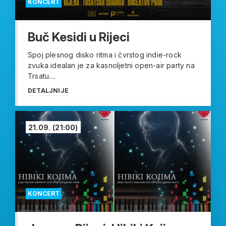
KONCERT
Buč Kesidi u Rijeci
Spoj plesnog disko ritma i čvrstog indie-rock
zvuka idealan je za kasnoljetni open-air party na
Trsatu....
DETALJNIJE
21.09.
(21:00)
KONCERT