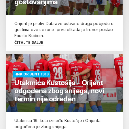
gostovanjima
Orijent je protiv Dubrave ostvario drugu pobjedu u
gostima ove sezone, prvu otkada je trener postao
Fausto Budicin.
ČITAJTE DALJE
HNK ORIJENT 1919
Utakmica Kustošija – Orijent
odgođena zbog snijega, novi
termin nije određen
Utakmica 19. kola između Kustošije i Orijenta
odgođena je zbog snijega.