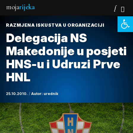
moja
rijeka
Open 
RAZMJENA ISKUSTVA U ORGANIZACIJI
Delegacija NS
Makedonije u posjeti
HNS-u i Udruzi Prve
HNL
25.10.2010.
Autor:
urednik