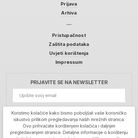
Prijava
Arhiva
Pristupačnost
Zaštita podataka
Uvjeti korištenja
Impressum
PRIJAVITE SE NA NEWSLETTER
GDPR Information
Koristimo kolačiće kako bismo poboljšali vaše korisničko
Prihvaćam da se moji podaci spremaju u bazu
iskustvo prilikom pregledavanja naših mrežnih stranica.
podataka i koriste u svrhu slanja MojaRijeka
Ovo prihvaćate korištenjem kolačića i daljnjim
newslettera
pregledavanjem stranice. Detaljne informacije o korištenju
MOJARIJEKA NEWSLETTER