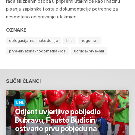
rada službenih osoba u pripremi utakmice kao i načinu
pisanja zapisnika i ostale dokumentacije potrebne za
nesmetano odigravanje utakmice.
OZNAKE
delegacija-ns-makedonije
hns
nogomet
prva-hrvatska-nogometna-liga
udruga-prve-hnl
SLIČNI ČLANCI
1. NL
Orijent uvjerljivo pobijedio
Dubravu, Fausto Budicin
ostvario prvu pobjedu na