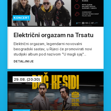
KONCERT
Električni orgazam na Trsatu
Električni orgazam, legendarni novovalni
beogradski sastav, u Rijeci će promovirati novi
studijski album pod nazivom "U magli sjaj"...
DETALJNIJE
29.08.
(20:30)