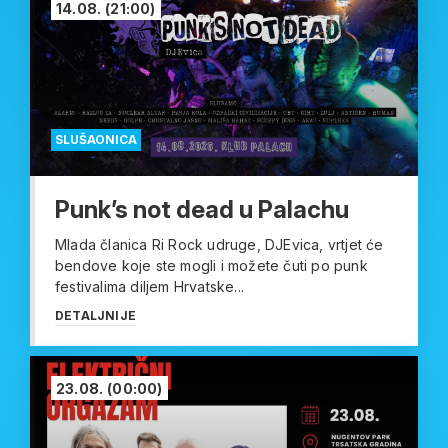
14.08.
(21:00)
SLUŠAONICA
Punk’s not dead u Palachu
Mlada članica Ri Rock udruge, DJEvica, vrtjet će
bendove koje ste mogli i možete čuti po punk
festivalima diljem Hrvatske...
DETALJNIJE
23.08.
(00:00)