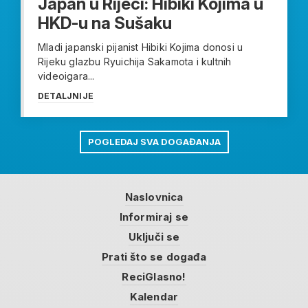
Japan u Rijeci: Hibiki Kojima u
HKD-u na Sušaku
Mladi japanski pijanist Hibiki Kojima donosi u
Rijeku glazbu Ryuichija Sakamota i kultnih
videoigara...
DETALJNIJE
POGLEDAJ SVA DOGAĐANJA
Naslovnica
Informiraj se
Uključi se
Prati što se događa
ReciGlasno!
Kalendar