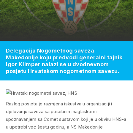
Delegacija Nogometnog saveza
Makedonije koju predvodi generalni tajnik
Igor Klimper nalazi se u dvodnevnom
posjetu Hrvatskom nogometnom savezu.
Razlog posjeta je razmjena iskustva u organizaciji i
djelovanju saveza sa posebnim naglaskom i
upoznavanjem sa Comet sustavom koji je u okviru HNS-a
u upotrebi već šestu godinu, a NS Makedonije