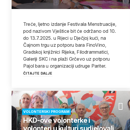
Treće, ljetno izdanje Festivala Menstruacije,
pod nazivom Vještice bit će održano od 10.
do 13.7.2025. u Rijeci u Dječjoj kući, na
Čajnom trgu uz potporu bara FinoVino,
Gradskoj knjižnici Rijeka, Filodrammatici,
Galeriji SKC i na plaži Grčevo uz potporu
Pajol bara u organizaciji udruge Pariter.
ČITAJTE DALJE
VOLONTERSKI PROGRAM
HKD-ove volonterke i
volonteri u kulturi sudjelovali