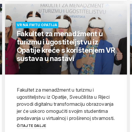
VR NA FMTU OPATIJA
Fakultet za menadžment u
turizmu i ugostiteljstvu iz
Opatije kreće s korištenjem VR
sustava u nastavi
Fakultet za menadžment u turizmu i
ugostiteljstvu iz Opatije, Sveučilišta u Rijeci
provodi digitalnu transformaciju obrazovanja
jer će uskoro omogućiti svojim studentima
predavanja u virtualnoj i proširenoj stvarnosti.
ČITAJTE DALJE