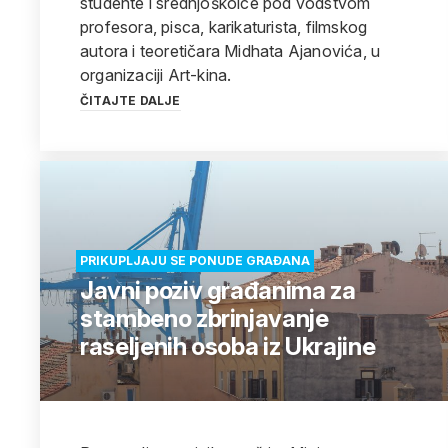
studente i srednjoškolce pod vodstvom
profesora, pisca, karikaturista, filmskog
autora i teoretičara Midhata Ajanovića, u
organizaciji Art-kina.
ČITAJTE DALJE
PRIKUPLJAJU SE PONUDE GRAĐANA
Javni poziv građanima za
stambeno zbrinjavanje
raseljenih osoba iz Ukrajine