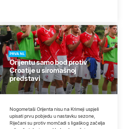
PRVA NL
Orijentu samo bod protiv
Croatije u siromašnoj
predstavi
Nogometaši Orijenta nisu na Krimeji uspjeli
upisati prvu pobjedu u nastavku sezone,
Riječani su protiv momčadi s ligaškog začelja