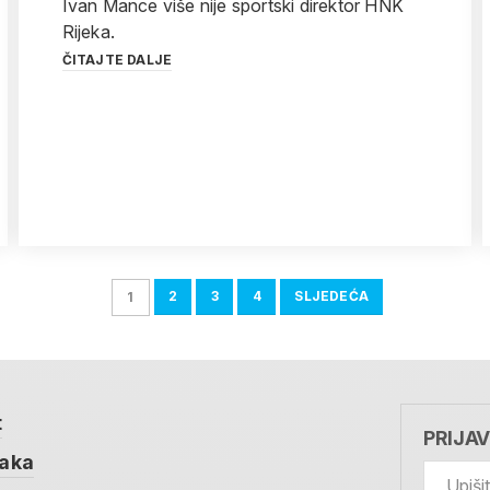
Ivan Mance više nije sportski direktor HNK
Rijeka.
ČITAJTE DALJE
2
3
4
SLJEDEĆA
1
t
PRIJA
taka