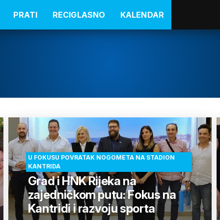
PRATI
RECIGLASNO
KALENDAR
U FOKUSU POVRATAK NOGOMETA NA STADION
KANTRIDA
Grad i HNK Rijeka na
zajedničkom putu: Fokus na
Kantridi i razvoju sporta