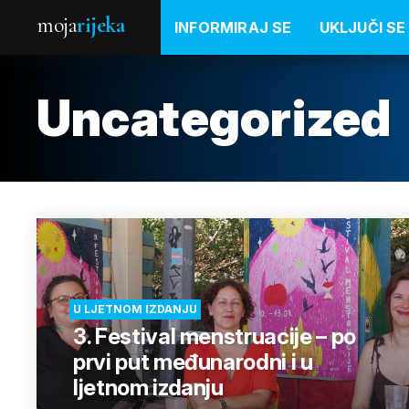
moja
rijeka
INFORMIRAJ SE
UKLJUČI SE
Uncategorized
U LJETNOM IZDANJU
3. Festival menstruacije – po
prvi put međunarodni i u
ljetnom izdanju