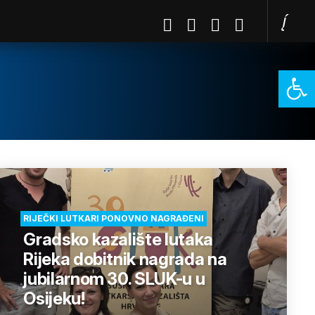
Open 
RIJEČKI LUTKARI PONOVNO NAGRAĐENI
Gradsko kazalište lutaka
Rijeka dobitnik nagrada na
jubilarnom 30. SLUK-u u
Osijeku!