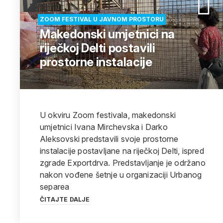
ZOOM FESTIVAL U JAVNOM PROSTORU
Makedonski umjetnici na
riječkoj Delti postavili
prostorne instalacije
U okviru Zoom festivala, makedonski
umjetnici Ivana Mirchevska i Darko
Aleksovski predstavili svoje prostorne
instalacije postavljane na riječkoj Delti, ispred
zgrade Exportdrva. Predstavljanje je održano
nakon vođene šetnje u organizaciji Urbanog
separea
ČITAJTE DALJE