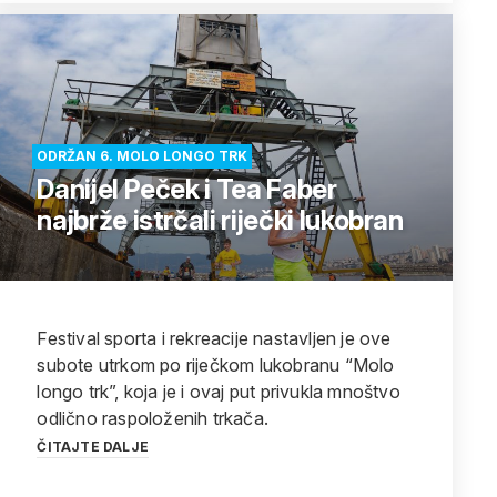
ODRŽAN 6. MOLO LONGO TRK
Danijel Peček i Tea Faber
najbrže istrčali riječki lukobran
Festival sporta i rekreacije nastavljen je ove
subote utrkom po riječkom lukobranu “Molo
longo trk”, koja je i ovaj put privukla mnoštvo
odlično raspoloženih trkača.
ČITAJTE DALJE