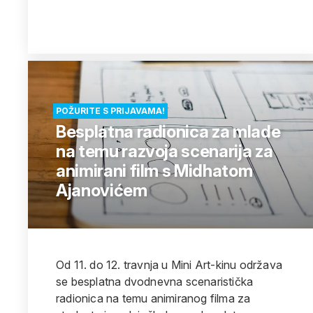
POŽURITE S PRIJAVAMA!
Besplatna radionica za mlade
na temu razvoja scenarija za
animirani film s Midhatom
Ajanovićem
Od 11. do 12. travnja u Mini Art-kinu održava
se besplatna dvodnevna scenaristička
radionica na temu animiranog filma za