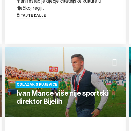
manifestacije dječje čitateljske kulture u
riječkoj regiji.
ČITAJTE DALJE
ODLAZAK S RUJEVICE
Ivan Mance više nije sportski
direktor Bijelih