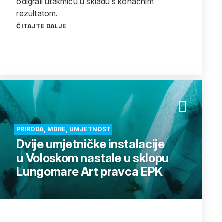
odigrali utakmicu u skladu s konačnim
rezultatom.
ČITAJTE DALJE
PRIRODA, MORE, UMJETNOST
Dvije umjetničke instalacije
u Voloskom nastale u sklopu
Lungomare Art pravca EPK