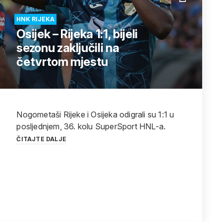
HNK RIJEKA
Osijek – Rijeka 1:1, bijeli
sezonu zaključili na
četvrtom mjestu
Nogometaši Rijeke i Osijeka odigrali su 1:1 u
posljednjem, 36. kolu SuperSport HNL-a.
ČITAJTE DALJE