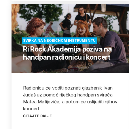
SVIRKA NA NEOBIČNOM INSTRUMENTU
Ri Rock Akademija poziva na
handpan radionicu i koncert
Radionicu će voditi poznati glazbenik Ivan
Judaš uz pomoć riječkog handpan svirača
Matea Matijevića, a potom će uslijediti njihov
koncert
ČITAJTE DALJE