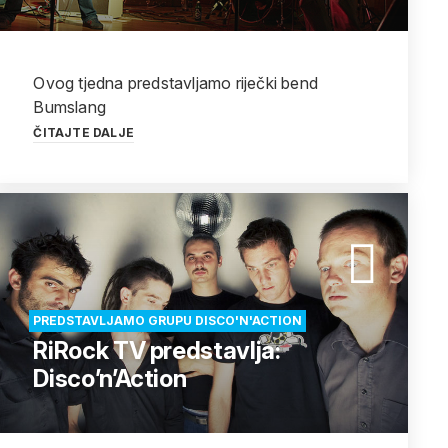
Ovog tjedna predstavljamo riječki bend
Bumslang
ČITAJTE DALJE
PREDSTAVLJAMO GRUPU DISCO'N'ACTION
RiRock TV predstavlja:
Disco’n’Action