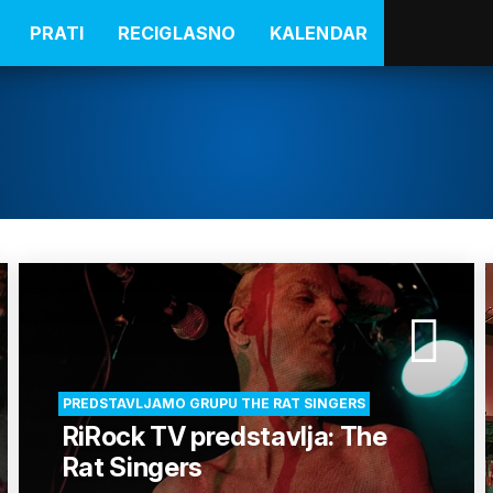
PRATI
RECIGLASNO
KALENDAR
PREDSTAVLJAMO GRUPU THE RAT SINGERS
RiRock TV predstavlja: The
Rat Singers