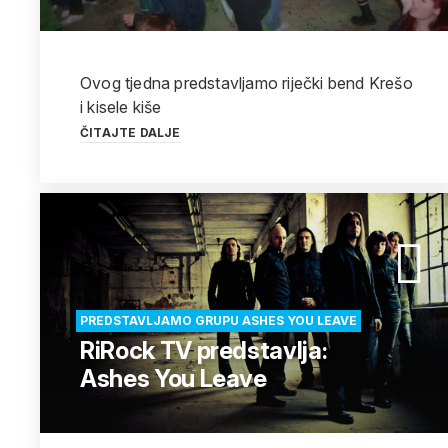
Ovog tjedna predstavljamo riječki bend Krešo
i kisele kiše
ČITAJTE DALJE
PREDSTAVLJAMO GRUPU ASHES YOU LEAVE
RiRock TV predstavlja:
Ashes You Leave