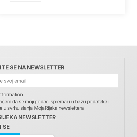
VITE SE NA NEWSLETTER
nformation
aćam da se moji podaci spremaju u bazu podataka i
te u svrhu slanja MojaRijeka newslettera
IJEKA NEWSLETTER
I SE