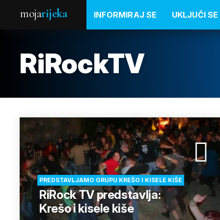
moja
rijeka
INFORMIRAJ SE
UKLJUČI SE
RiRockTV
PREDSTAVLJAMO GRUPU KREŠO I KISELE KIŠE
RiRock TV predstavlja:
Krešo i kisele kiše