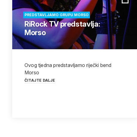
PREDSTAVLJAMO GRUPU MORSO
RiRock TV predstavlja:
Morso
Ovog tjedna predstavljamo riječki bend
Morso
ČITAJTE DALJE