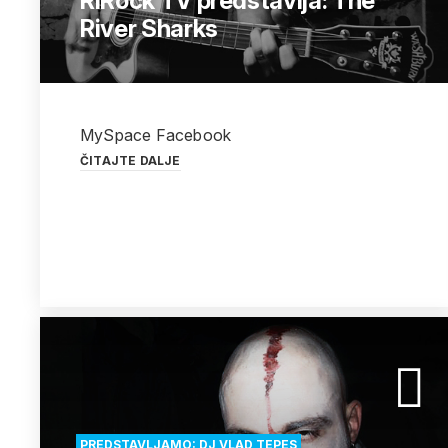
RiRock TV predstavlja: The
River Sharks
MySpace Facebook
ČITAJTE DALJE
PREDSTAVLJAMO: DJ VLAD TEPES