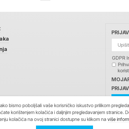
t
PRIJA
taka
nja
GDPR I
Prihv
koris
MOJAR
PRIJAV
kako bismo poboljšali vaše korisničko iskustvo prilikom pregled
ćate korištenjem kolačića i daljnjim pregledavanjem stranice. D
tenju kolačića na ovoj stranici dostupne su klikom na
više infor