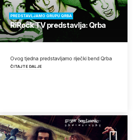
PREDSTAVLJAMO GRUPU QRBA
RiRock TV predstavlja: Qrba
Ovog tjedna predstavljamo riječki bend Qrba
ČITAJTE DALJE