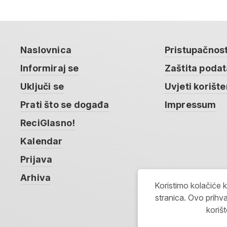
Naslovnica
Pristupačnos
Informiraj se
Zaštita poda
Uključi se
Uvjeti korište
Prati što se događa
Impressum
ReciGlasno!
Kalendar
Prijava
Arhiva
Koristimo kolačiće 
stranica. Ovo prihva
koriš