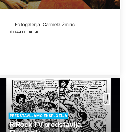
Fotogalerija: Carmela Žmirić
ČITAJTE DALJE
PREDSTAVLJAMO EKSPLOZIJA
RiRock TV predstavlja: