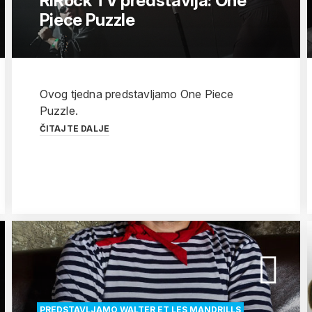
RiRock TV predstavlja: One
Piece Puzzle
Ovog tjedna predstavljamo One Piece
Puzzle.
ČITAJTE DALJE
PREDSTAVLJAMO WALTER ET LES MANDRILLS