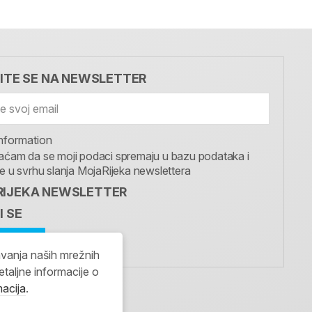
VITE SE NA NEWSLETTER
nformation
aćam da se moji podaci spremaju u bazu podataka i
te u svrhu slanja MojaRijeka newslettera
IJEKA NEWSLETTER
I SE
avanja naših mrežnih
etaljne informacije o
macija
.