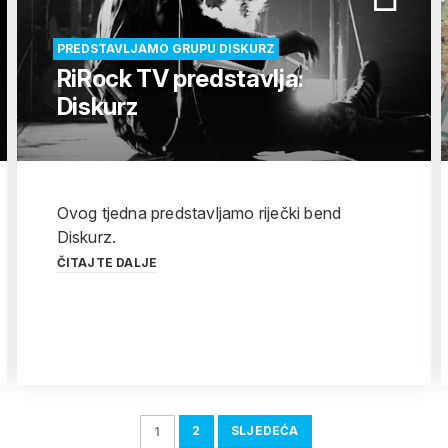
PREDSTAVLJAMO GRUPU DISKURZ
RiRock TV predstavlja:
Diskurz
Ovog tjedna predstavljamo riječki bend
Diskurz.
ČITAJTE DALJE
2
SLJEDEĆA
1