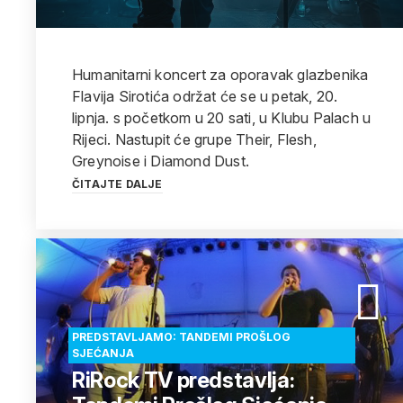
Humanitarni koncert za oporavak glazbenika
Flavija Sirotića održat će se u petak, 20.
lipnja. s početkom u 20 sati, u Klubu Palach u
Rijeci. Nastupit će grupe Their, Flesh,
Greynoise i Diamond Dust.
ČITAJTE DALJE
PREDSTAVLJAMO: TANDEMI PROŠLOG
SJEĆANJA
RiRock TV predstavlja: