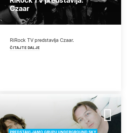
RiRock TV predstavlja:
Czaar
RiRock TV predstavlja Czaar.
ČITAJTE DALJE
PREDSTAVLJAMO GRUPU UNDERGROUND SKY