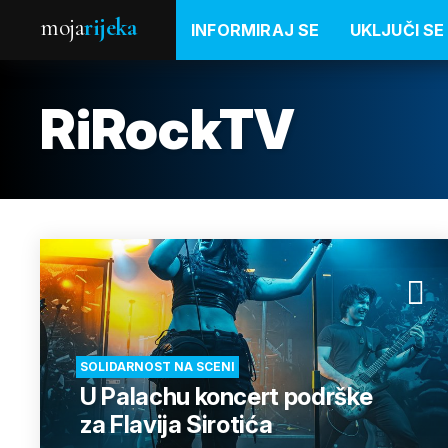
moja
rijeka
INFORMIRAJ SE
UKLJUČI SE
RiRockTV
SOLIDARNOST NA SCENI
U Palachu koncert podrške
za Flavija Sirotića