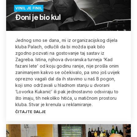
VINIL JE FINIL
Đoni je bio kul
Jednog smo se dana, mi iz organizacijskog dijela
kluba Palach, odlučili da bi možda ipak bilo
zgodno pozvati na gostovanje taj sastav iz
Zagreba. Istina, njihova dvoranska turneja ‘Kad
fazani lete’ od koju godinu ranije, nije prošla onim
zanimanjem kakvo se očekivalo, pa smo još uvijek
oprezno vagali dal da ih stavimo u naš B pogon,
koji smo održavali u hladnom stanju u dvorani
‘Lovorka Kukanić’ ili pak jednostavno odsviraju to
što imaju, tih nekoliko hitića, u matičnom prostoru
kluba. Stvar je krenula u reklamiranje.
ČITAJTE DALJE