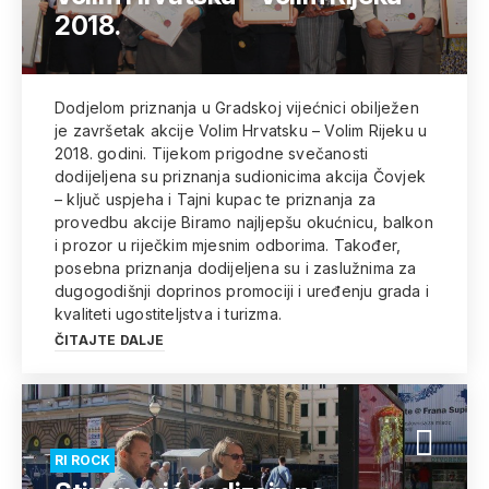
2018.
Dodjelom priznanja u Gradskoj vijećnici obilježen
je završetak akcije Volim Hrvatsku – Volim Rijeku u
2018. godini. Tijekom prigodne svečanosti
dodijeljena su priznanja sudionicima akcija Čovjek
– ključ uspjeha i Tajni kupac te priznanja za
provedbu akcije Biramo najljepšu okućnicu, balkon
i prozor u riječkim mjesnim odborima. Također,
posebna priznanja dodijeljena su i zaslužnima za
dugogodišnji doprinos promociji i uređenju grada i
kvaliteti ugostiteljstva i turizma.
ČITAJTE DALJE
RI ROCK