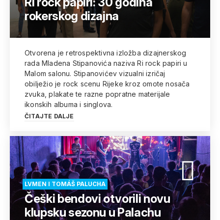
Ri rock papiri: 30 godina
rokerskog dizajna
Otvorena je retrospektivna izložba dizajnerskog
rada Mladena Stipanovića naziva Ri rock papiri u
Malom salonu. Stipanovićev vizualni izričaj
obilježio je rock scenu Rijeke kroz omote nosača
zvuka, plakate te razne popratne materijale
ikonskih albuma i singlova.
ČITAJTE DALJE
LVMEN I TOMÁŠ PALUCHA
Češki bendovi otvorili novu
klupsku sezonu u Palachu