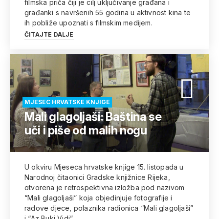
filmska priča čiji je cilj uključivanje građana i
građanki s navršenih 55 godina u aktivnost kina te
ih pobliže upoznati s filmskim medijem.
ČITAJTE DALJE
MJESEC HRVATSKE KNJIGE
Mali glagoljaši: Baština se
uči i piše od malih nogu
U okviru Mjeseca hrvatske knjige 15. listopada u
Narodnoj čitaonici Gradske knjižnice Rijeka,
otvorena je retrospektivna izložba pod nazivom
“Mali glagoljaši” koja objedinjuje fotografije i
radove djece, polaznika radionica “Mali glagoljaši”
i “Az Buki Vidi”.