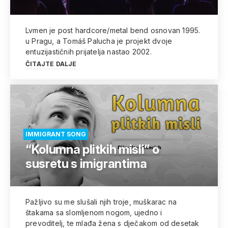
Lvmen je post hardcore/metal bend osnovan 1995.
u Pragu, a Tomáš Palucha je projekt dvoje
entuzijastičnih prijatelja nastao 2002.
ČITAJTE DALJE
IMMIGRANT SONG
“Kolumna plitkih misli” o
susretu s imigrantima
Pažljivo su me slušali njih troje, muškarac na
štakama sa slomljenom nogom, ujedno i
prevoditelj, te mlađa žena s dječakom od desetak