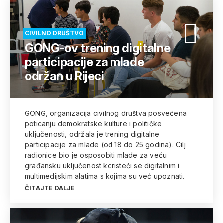
CIVILNO DRUŠTVO
GONG-ov trening digitalne
participacije za mlade
održan u Rijeci
GONG, organizacija civilnog društva posvećena
poticanju demokratske kulture i političke
uključenosti, održala je trening digitalne
participacije za mlade (od 18 do 25 godina). Cilj
radionice bio je osposobiti mlade za veću
građansku uključenost koristeći se digitalnim i
multimedijskim alatima s kojima su već upoznati.
ČITAJTE DALJE