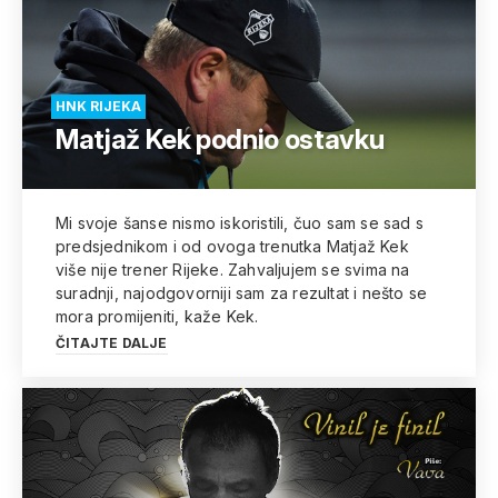
HNK RIJEKA
Matjaž Kek podnio ostavku
Mi svoje šanse nismo iskoristili, čuo sam se sad s
predsjednikom i od ovoga trenutka Matjaž Kek
više nije trener Rijeke. Zahvaljujem se svima na
suradnji, najodgovorniji sam za rezultat i nešto se
mora promijeniti, kaže Kek.
ČITAJTE DALJE