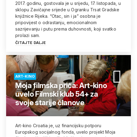
2017. godinu, gostovala je u srijedu, 17. listopada, u
sklopu Zavičajne srijede u Ogranku Trsat Gradske
knjižnice Rijeka. “Otac, sin i ja” osobna je
pripovijest o odrastanju, emocionalnom
sazrijevanju i putu prema duhovnosti, koji svatko
prolazi sam.
ČITAJTE DALJE
ART-KINO
Moja filmska priča: Art-kino
uvelo Filmski klub 54+ za
svoje starije članove
Art-kino Croatia je, uz financijsku potporu
Europskog socijalnog fonda, uvelo projekt Moja