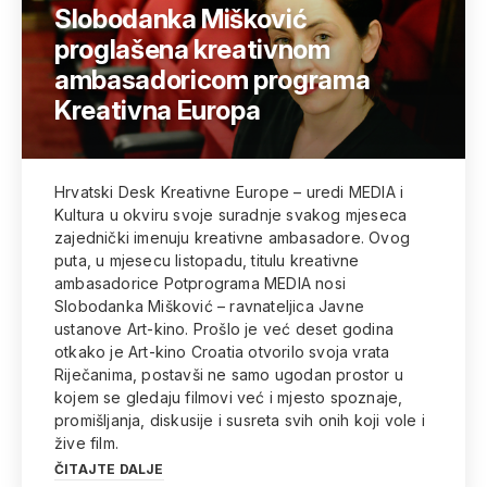
Slobodanka Mišković
proglašena kreativnom
ambasadoricom programa
Kreativna Europa
Hrvatski Desk Kreativne Europe – uredi MEDIA i
Kultura u okviru svoje suradnje svakog mjeseca
zajednički imenuju kreativne ambasadore. Ovog
puta, u mjesecu listopadu, titulu kreativne
ambasadorice Potprograma MEDIA nosi
Slobodanka Mišković – ravnateljica Javne
ustanove Art-kino. Prošlo je već deset godina
otkako je Art-kino Croatia otvorilo svoja vrata
Riječanima, postavši ne samo ugodan prostor u
kojem se gledaju filmovi već i mjesto spoznaje,
promišljanja, diskusije i susreta svih onih koji vole i
žive film.
ČITAJTE DALJE