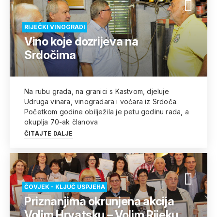
RIJEČKI VINOGRADI
Vino koje dozrijeva na
Srdočima
Na rubu grada, na granici s Kastvom, djeluje
Udruga vinara, vinogradara i voćara iz Srdoča.
Početkom godine obilježila je petu godinu rada, a
okuplja 70-ak članova
ČITAJTE DALJE
ČOVJEK - KLJUČ USPJEHA
Priznanjima okrunjena akcija
Volim Hrvatsku – Volim Rijeku