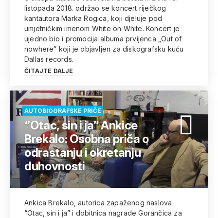
listopada 2018. održao se koncert riječkog
kantautora Marka Rogića, koji djeluje pod
umjetničkim imenom White on White. Koncert je
ujedno bio i promocija albuma prvijenca „Out of
nowhere” koji je objavljen za diskografsku kuću
Dallas records.
ČITAJTE DALJE
AUTOBIOGRAFSKE PRIČE
“Otac, sin i ja” Ankice
Brekalo: Osobna priča o
odrastanju i okretanju
duhovnosti
Ankica Brekalo, autorica zapaženog naslova
“Otac, sin i ja” i dobitnica nagrade Gorančica za