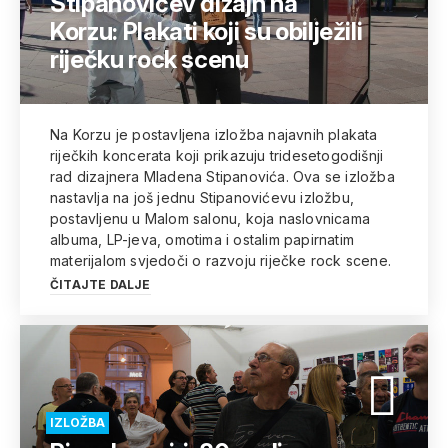
Stipanovićev dizajn na
Korzu: Plakati koji su obilježili
riječku rock scenu
Na Korzu je postavljena izložba najavnih plakata
riječkih koncerata koji prikazuju tridesetogodišnji
rad dizajnera Mladena Stipanovića. Ova se izložba
nastavlja na još jednu Stipanovićevu izložbu,
postavljenu u Malom salonu, koja naslovnicama
albuma, LP-jeva, omotima i ostalim papirnatim
materijalom svjedoči o razvoju riječke rock scene.
ČITAJTE DALJE
IZLOŽBA