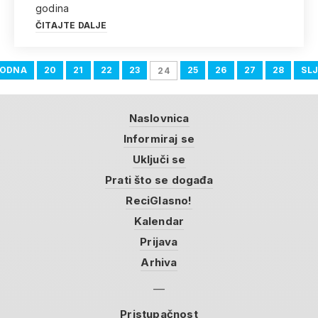
godina
ČITAJTE DALJE
HODNA
20
21
22
23
25
26
27
28
SL
24
Naslovnica
Informiraj se
Uključi se
Prati što se događa
ReciGlasno!
Kalendar
Prijava
Arhiva
Pristupačnost