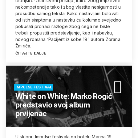
teorijsko-znanstveni pristup, kako zbog književne
nekompetencije tako i zbog vlastite nesigurnosti u
prosudbu samog teksta. Kako nastavljam bolovati
od istih simptoma u nastavku ću kolumne svejedno
pokušati pronaći razloge zbog čega ne biste
trebali propustiti predstavljanje, kao i nabavku,
novog romana ‘Pacijent iz sobe 19’, autora Zorana
Žmirića.
ČITAJTE DALJE
IMPULSE FESTIVAL
White on White: Marko Rogić
predstavio svoj album
prvijenac
U sklopu Impulse festivala na botelu Marina 19.