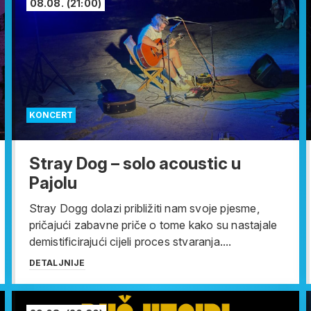
08.08.
(21:00)
KONCERT
Stray Dog – solo acoustic u
Pajolu
Stray Dogg dolazi približiti nam svoje pjesme,
pričajući zabavne priče o tome kako su nastajale
demistificirajući cijeli proces stvaranja....
DETALJNIJE