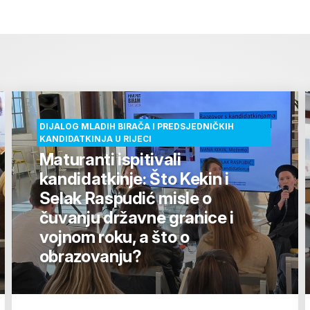
DIJALOG MLADIH BIRAČA I PREDSJEDNIČKIH
KANDIDATKINJA U RIJECI
Maturanti ispitivali
kandidatkinje: Što Kekin i
Selak Raspudić misle o
čuvanju državne granice i
vojnom roku, a što o
obrazovanju?