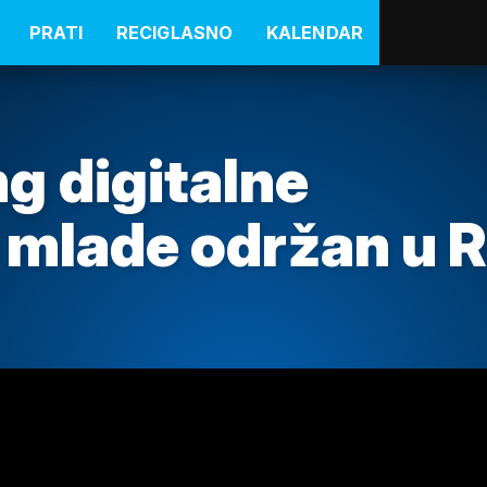
PRATI
RECIGLASNO
KALENDAR
g digitalne
 mlade održan u R