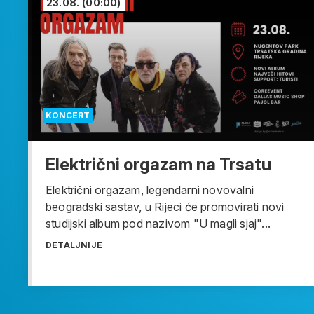
23.08.
(00:00)
KONCERT
Električni orgazam na Trsatu
Električni orgazam, legendarni novovalni
beogradski sastav, u Rijeci će promovirati novi
studijski album pod nazivom "U magli sjaj"...
DETALJNIJE