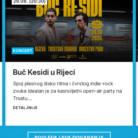
29.08.
(20:30)
KONCERT
Buč Kesidi u Rijeci
Spoj plesnog disko ritma i čvrstog indie-rock
zvuka idealan je za kasnoljetni open-air party na
Trsatu....
DETALJNIJE
POGLEDAJ SVA DOGAĐANJA