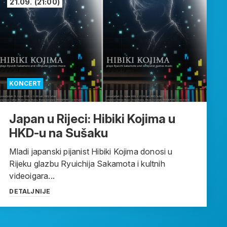
21.09.
(21:00)
KONCERT
Japan u Rijeci: Hibiki Kojima u
HKD-u na Sušaku
Mladi japanski pijanist Hibiki Kojima donosi u
Rijeku glazbu Ryuichija Sakamota i kultnih
videoigara...
DETALJNIJE