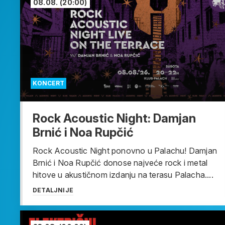
08.08.
(20:00)
KONCERT
Rock Acoustic Night: Damjan
Brnić i Noa Rupčić
Rock Acoustic Night ponovno u Palachu! Damjan
Brnić i Noa Rupčić donose najveće rock i metal
hitove u akustičnom izdanju na terasu Palacha....
DETALJNIJE