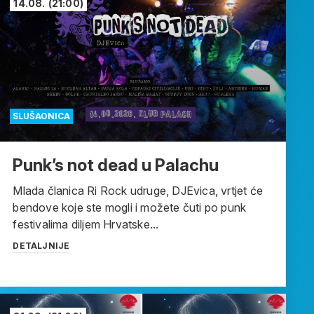
14.08.
(21:00)
SLUŠAONICA
Punk’s not dead u Palachu
Mlada članica Ri Rock udruge, DJEvica, vrtjet će
bendove koje ste mogli i možete čuti po punk
festivalima diljem Hrvatske...
DETALJNIJE