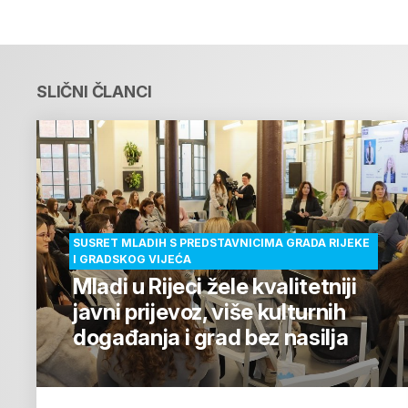
SLIČNI ČLANCI
SUSRET MLADIH S PREDSTAVNICIMA GRADA RIJEKE
I GRADSKOG VIJEĆA
Mladi u Rijeci žele kvalitetniji
javni prijevoz, više kulturnih
događanja i grad bez nasilja