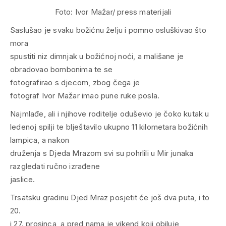
Foto: Ivor Mažar/ press materijali
Saslušao je svaku božićnu želju i pomno osluškivao što
mora
spustiti niz dimnjak u božićnoj noći, a mališane je
obradovao bombonima te se
fotografirao s djecom, zbog čega je
fotograf Ivor Mažar imao pune ruke posla.
Najmlađe, ali i njihove roditelje oduševio je čoko kutak u
ledenoj spilji te blještavilo ukupno 11 kilometara božićnih
lampica, a nakon
druženja s Djeda Mrazom svi su pohrlili u Mir junaka
razgledati ručno izrađene
jaslice.
Trsatsku gradinu Djed Mraz posjetit će još dva puta, i to
20.
i 27. prosinca, a pred nama je vikend koji obiluje