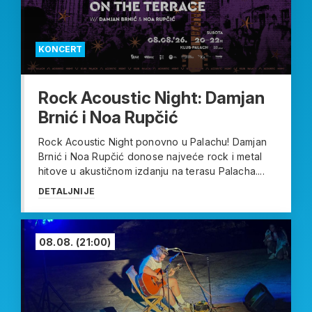
KONCERT
Rock Acoustic Night: Damjan
Brnić i Noa Rupčić
Rock Acoustic Night ponovno u Palachu! Damjan
Brnić i Noa Rupčić donose najveće rock i metal
hitove u akustičnom izdanju na terasu Palacha....
DETALJNIJE
08.08.
(21:00)