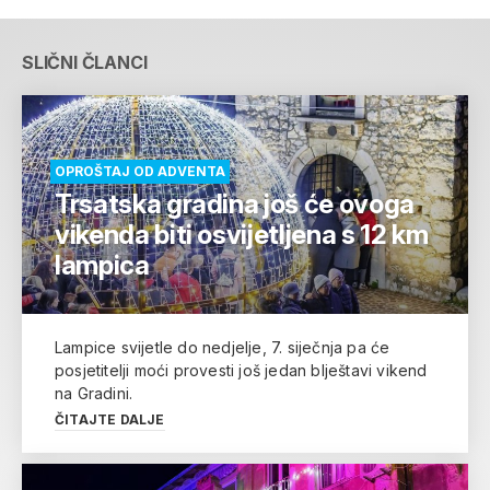
SLIČNI ČLANCI
OPROŠTAJ OD ADVENTA
Trsatska gradina još će ovoga
vikenda biti osvijetljena s 12 km
lampica
Lampice svijetle do nedjelje, 7. siječnja pa će
posjetitelji moći provesti još jedan blještavi vikend
na Gradini.
ČITAJTE DALJE