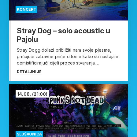
KONCERT
Stray Dog – solo acoustic u
Pajolu
Stray Dogg dolazi približiti nam svoje pjesme,
pričajući zabavne priče o tome kako su nastajale
demistificirajući cijeli proces stvaranja....
DETALJNIJE
14.08.
(21:00)
SLUŠAONICA