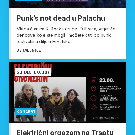
Punk’s not dead u Palachu
Mlada članica Ri Rock udruge, DJEvica, vrtjet će
bendove koje ste mogli i možete čuti po punk
festivalima diljem Hrvatske...
DETALJNIJE
23.08.
(00:00)
KONCERT
Električni orgazam na Trsatu