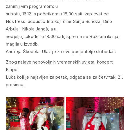
zanimljivim programom: u
subotu, 16.12. s početkom u 18.00 sati, zapjevat će
NosTress, acoustic trio koji čine Sanja Bunoza, Dino
Arbula i Nikola Janeš, a u
nedjelju, također u 18.00 sati, sprema se Božićna iluzija i
magija u izvedbi
Andreja Škedela. Ulaz je za sve posjetitelje slobodan.
Zbog najave nepovoljnih vremenskih uvjeta, koncert
Klape
Luka koji je najavljen za petak, odgađa se za četvrtak, 21.
prosinca.