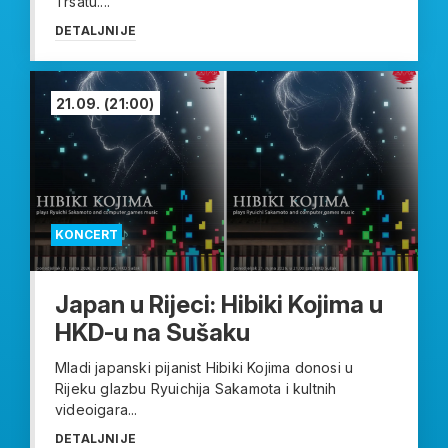
Trsatu....
DETALJNIJE
21.09.
(21:00)
KONCERT
Japan u Rijeci: Hibiki Kojima u
HKD-u na Sušaku
Mladi japanski pijanist Hibiki Kojima donosi u
Rijeku glazbu Ryuichija Sakamota i kultnih
videoigara...
DETALJNIJE