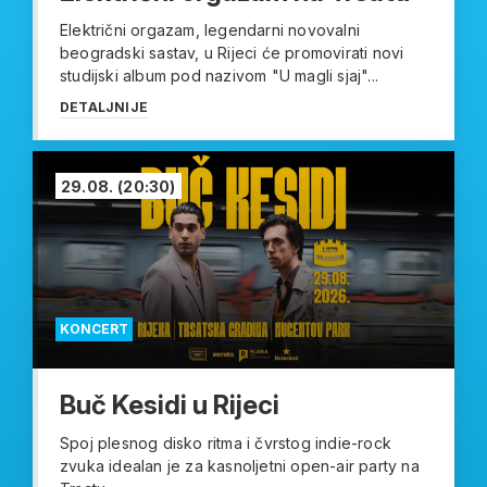
Električni orgazam, legendarni novovalni
beogradski sastav, u Rijeci će promovirati novi
studijski album pod nazivom "U magli sjaj"...
DETALJNIJE
29.08.
(20:30)
KONCERT
Buč Kesidi u Rijeci
Spoj plesnog disko ritma i čvrstog indie-rock
zvuka idealan je za kasnoljetni open-air party na