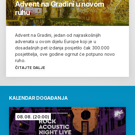
Advent na Gradini u novom
ruhu
Advent na Gradini, jedan od najraskošnijih
advenata u ovom dijelu Europe koji je u
dosadašnjih pet izdanja posjetilo čak 300.000
posjetitelja, ove godine ogrnut će potpuno novo
ruho.
ČITAJTE DALJE
KALENDAR DOGAĐANJA
08.08.
(20:00)