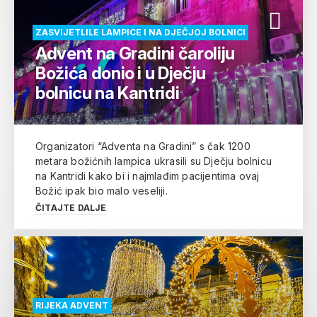
ZASVIJETLILE LAMPICE I NA DJEČJOJ BOLNICI
Advent na Gradini čaroliju
Božića donio i u Dječju
bolnicu na Kantridi
Organizatori “Adventa na Gradini” s čak 1200
metara božićnih lampica ukrasili su Dječju bolnicu
na Kantridi kako bi i najmlađim pacijentima ovaj
Božić ipak bio malo veseliji.
ČITAJTE DALJE
RIJEKA ADVENT