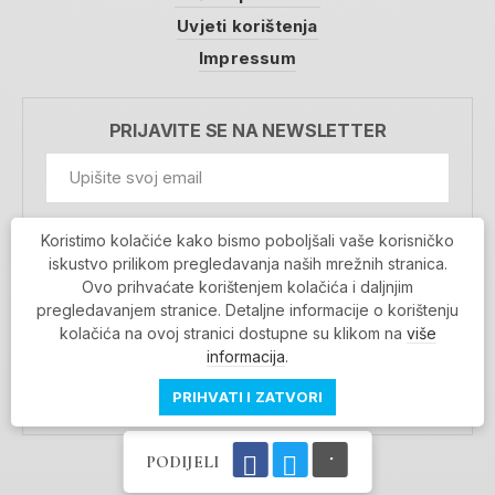
Uvjeti korištenja
Impressum
PRIJAVITE SE NA NEWSLETTER
GDPR Information
Koristimo kolačiće kako bismo poboljšali vaše korisničko
Prihvaćam da se moji podaci spremaju u bazu
iskustvo prilikom pregledavanja naših mrežnih stranica.
podataka i koriste u svrhu slanja MojaRijeka
Ovo prihvaćate korištenjem kolačića i daljnjim
newslettera
pregledavanjem stranice. Detaljne informacije o korištenju
MOJARIJEKA NEWSLETTER
kolačića na ovoj stranici dostupne su klikom na
više
PRIJAVI SE
informacija
.
PRIHVATI I ZATVORI
PODIJELI
Povratak na vrh