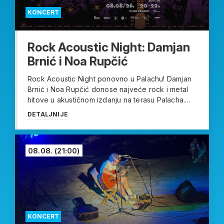
KONCERT
Rock Acoustic Night: Damjan
Brnić i Noa Rupčić
Rock Acoustic Night ponovno u Palachu! Damjan
Brnić i Noa Rupčić donose najveće rock i metal
hitove u akustičnom izdanju na terasu Palacha....
DETALJNIJE
08.08.
(21:00)
KONCERT