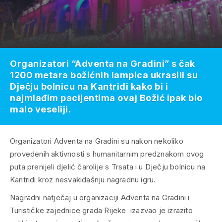
Organizatori “Adventa na Gradini” s čak
1200 metara božićnih lampica ukrasili su
Dječju bolnicu na Kantridi kako bi i
najmlađim pacijentima ovaj Božić ipak bio
malo veseliji.
Organizatori Adventa na Gradini su nakon nekoliko
provedenih aktivnosti s humanitarnim predznakom ovog
puta prenijeli djelić čarolije s Trsata i u Dječju bolnicu na
Kantridi kroz nesvakidašnju nagradnu igru.
Nagradni natječaj u organizaciji Adventa na Gradini i
Turističke zajednice grada Rijeke izazvao je izrazito