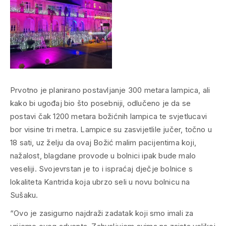
Prvotno je planirano postavljanje 300 metara lampica, ali
kako bi ugođaj bio što posebniji, odlučeno je da se
postavi čak 1200 metara božićnih lampica te svjetlucavi
bor visine tri metra. Lampice su zasvijetlile jučer, točno u
18 sati, uz želju da ovaj Božić malim pacijentima koji,
nažalost, blagdane provode u bolnici ipak bude malo
veseliji. Svojevrstan je to i ispraćaj dječje bolnice s
lokaliteta Kantrida koja ubrzo seli u novu bolnicu na
Sušaku.
“Ovo je zasigurno najdraži zadatak koji smo imali za