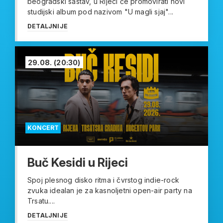
beogradski sastav, u Rijeci će promovirati novi
studijski album pod nazivom "U magli sjaj"...
DETALJNIJE
29.08.
(20:30)
KONCERT
Buč Kesidi u Rijeci
Spoj plesnog disko ritma i čvrstog indie-rock
zvuka idealan je za kasnoljetni open-air party na
Trsatu....
DETALJNIJE