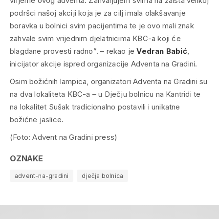
vrijeme ovog adventa. Zahvaljujem svima na zaista velikoj
podršci našoj akciji koja je za cilj imala olakšavanje
boravka u bolnici svim pacijentima te je ovo mali znak
zahvale svim vrijednim djelatnicima KBC-a koji će
blagdane provesti radno”. – rekao je
Vedran Babić
,
inicijator akcije ispred organizacije Adventa na Gradini.
Osim božićnih lampica, organizatori Adventa na Gradini su
na dva lokaliteta KBC-a – u Dječju bolnicu na Kantridi te
na lokalitet Sušak tradicionalno postavili i unikatne
božićne jaslice.
(Foto: Advent na Gradini press)
OZNAKE
advent-na-gradini
dječja bolnica