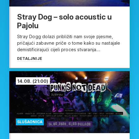
Stray Dog – solo acoustic u
Pajolu
Stray Dogg dolazi približiti nam svoje pjesme,
pričajući zabavne priče o tome kako su nastajale
demistificirajući cijeli proces stvaranja....
DETALJNIJE
14.08.
(21:00)
SLUŠAONICA