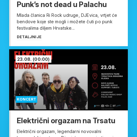
Punk’s not dead u Palachu
Mlada članica Ri Rock udruge, DJEvica, vrtjet će
bendove koje ste mogli i možete čuti po punk
festivalima diljem Hrvatske...
DETALJNIJE
23.08.
(00:00)
KONCERT
Električni orgazam na Trsatu
Električni orgazam, legendarni novovalni