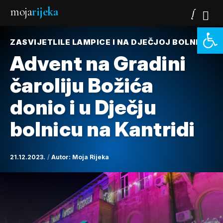
moja
rijeka
Open 
ZASVIJETLILE LAMPICE I NA DJEČJOJ BOLNICI
Advent na Gradini
čaroliju Božića
donio i u Dječju
bolnicu na Kantridi
21.12.2023.
Autor:
Moja Rijeka