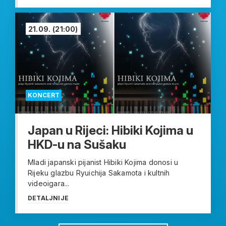
21.09.
(21:00)
KONCERT
Japan u Rijeci: Hibiki Kojima u
HKD-u na Sušaku
Mladi japanski pijanist Hibiki Kojima donosi u
Rijeku glazbu Ryuichija Sakamota i kultnih
videoigara...
DETALJNIJE