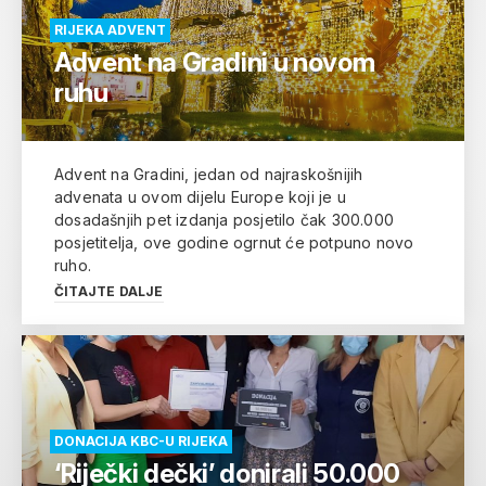
RIJEKA ADVENT
Advent na Gradini u novom
ruhu
Advent na Gradini, jedan od najraskošnijih
advenata u ovom dijelu Europe koji je u
dosadašnjih pet izdanja posjetilo čak 300.000
posjetitelja, ove godine ogrnut će potpuno novo
ruho.
ČITAJTE DALJE
DONACIJA KBC-U RIJEKA
‘Riječki dečki’ donirali 50.000