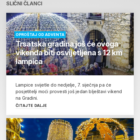
SLIČNI ČLANCI
OPROŠTAJ OD ADVENTA
Trsatska gradina još će ovoga
vikenda biti osvijetljena s 12 km
lampica
Lampice svijetle do nedjelje, 7. siječnja pa će
posjetitelji moći provesti još jedan blještavi vikend
na Gradini.
ČITAJTE DALJE