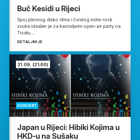
Buč Kesidi u Rijeci
Spoj plesnog disko ritma i čvrstog indie-rock
zvuka idealan je za kasnoljetni open-air party na
Trsatu....
DETALJNIJE
21.09.
(21:00)
KONCERT
Japan u Rijeci: Hibiki Kojima u
HKD-u na Sušaku