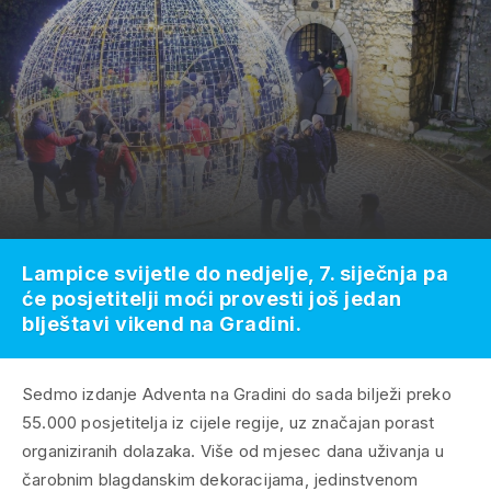
Lampice svijetle do nedjelje, 7. siječnja pa
će posjetitelji moći provesti još jedan
blještavi vikend na Gradini.
Sedmo izdanje Adventa na Gradini do sada bilježi preko
55.000 posjetitelja iz cijele regije, uz značajan porast
organiziranih dolazaka. Više od mjesec dana uživanja u
čarobnim blagdanskim dekoracijama, jedinstvenom