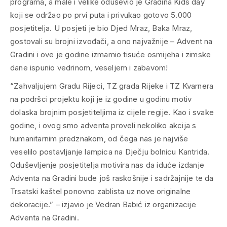
programa, a male i velike oduševio je Gradina Kids day
koji se održao po prvi puta i privukao gotovo 5.000
posjetitelja. U posjeti je bio Djed Mraz, Baka Mraz,
gostovali su brojni izvođači, a ono najvažnije – Advent na
Gradini i ove je godine izmamio tisuće osmijeha i zimske
dane ispunio vedrinom, veseljem i zabavom!
“Zahvaljujem Gradu Rijeci, TZ grada Rijeke i TZ Kvarnera
na podršci projektu koji je iz godine u godinu motiv
dolaska brojnim posjetiteljima iz cijele regije. Kao i svake
godine, i ovog smo adventa proveli nekoliko akcija s
humanitarnim predznakom, od čega nas je najviše
veselilo postavljanje lampica na Dječju bolnicu Kantrida.
Oduševljenje posjetitelja motivira nas da iduće izdanje
Adventa na Gradini bude još raskošnije i sadržajnije te da
Trsatski kaštel ponovno zablista uz nove originalne
dekoracije.” – izjavio je Vedran Babić iz organizacije
Adventa na Gradini.