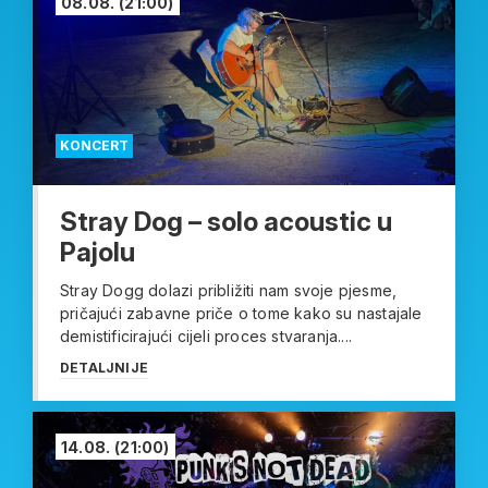
08.08.
(21:00)
KONCERT
Stray Dog – solo acoustic u
Pajolu
Stray Dogg dolazi približiti nam svoje pjesme,
pričajući zabavne priče o tome kako su nastajale
demistificirajući cijeli proces stvaranja....
DETALJNIJE
14.08.
(21:00)