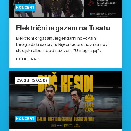
KONCERT
Električni orgazam na Trsatu
Električni orgazam, legendarni novovalni
beogradski sastav, u Rijeci će promovirati novi
studijski album pod nazivom "U magli sjaj"...
DETALJNIJE
29.08.
(20:30)
KONCERT