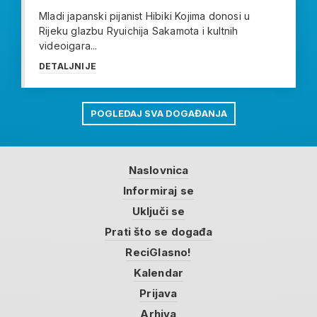
Mladi japanski pijanist Hibiki Kojima donosi u
Rijeku glazbu Ryuichija Sakamota i kultnih
videoigara...
DETALJNIJE
POGLEDAJ SVA DOGAĐANJA
Naslovnica
Informiraj se
Uključi se
Prati što se događa
ReciGlasno!
Kalendar
Prijava
Arhiva