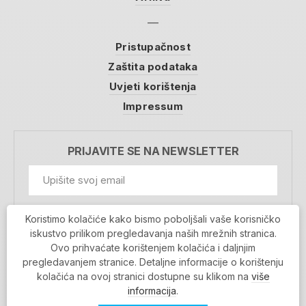
Pristupačnost
Zaštita podataka
Uvjeti korištenja
Impressum
PRIJAVITE SE NA NEWSLETTER
GDPR Information
Koristimo kolačiće kako bismo poboljšali vaše korisničko
Prihvaćam da se moji podaci spremaju u bazu
iskustvo prilikom pregledavanja naših mrežnih stranica.
podataka i koriste u svrhu slanja MojaRijeka
Ovo prihvaćate korištenjem kolačića i daljnjim
newslettera
pregledavanjem stranice. Detaljne informacije o korištenju
MOJARIJEKA NEWSLETTER
kolačića na ovoj stranici dostupne su klikom na
više
PRIJAVI SE
informacija
.