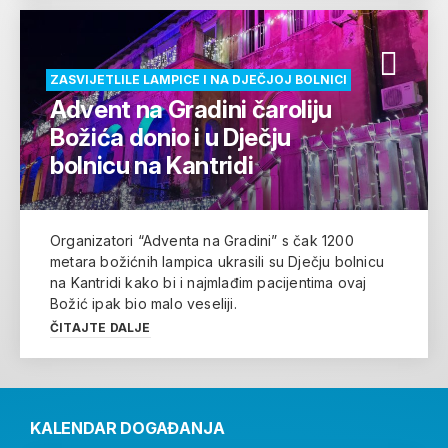
ZASVIJETLILE LAMPICE I NA DJEČJOJ BOLNICI
Advent na Gradini čaroliju
Božića donio i u Dječju
bolnicu na Kantridi
Organizatori “Adventa na Gradini” s čak 1200
metara božićnih lampica ukrasili su Dječju bolnicu
na Kantridi kako bi i najmlađim pacijentima ovaj
Božić ipak bio malo veseliji.
ČITAJTE DALJE
KALENDAR DOGAĐANJA