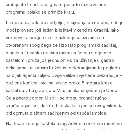
ambijentu te odličnoj gastro ponudi i raznovrsnom
programu polako se primiče kraju.
Lampice svijetle do nedjelje, 7. siječnja pa će posjetitelji
moći provesti još jedan blještavi vikend na Gradini. Iako
vremenska prognoza nije naklonjena uživanju na
otvorenom zbog čega će i izostati programski sadržaj,
magična Trsatska gradina mami na šetnju stoljetnim
kaštelom i pruža još jednu priliku za uživanje u gastro
delicijama, unikatnim božićnim dekoracijama te pogledu
na cijeli Riječki zaljev. Dvije velike svjetleće dekoracije –
božićna kuglica i violina, visine preko 5 metara krase
kaštel na vrhu grada, a u Miru junaka smješten je Coca
Cola photo corner. U spilji se mogu pronaći ručno
izrađene jaslice, dok će Rimska kula još će ovog vikenda
biti ogrnuta plaštem sačinjenim od tisuća lampica.
Na Trsatskom je kaštelu ovog Adventa održano mnoštvo