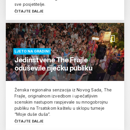
sve posjetitelje.
ČITAJTE DALJE
LJETO NA GRADINI
Jedinstvene The Frajle
oduševile riječku publiku
Ženska regionalna senzacija iz Novog Sada, The
Frajle, originalnom izvedbom i upečatljivim
scenskim nastupom raspjevale su mnogobrojnu
publiku na Trsatskom kaštelu u sklopu turneje
“Moje duše duša”.
ČITAJTE DALJE