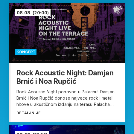
08.08.
(20:00)
KONCERT
Rock Acoustic Night: Damjan
Brnić i Noa Rupčić
Rock Acoustic Night ponovno u Palachu! Damjan
Brnić i Noa Rupčić donose najveće rock i metal
hitove u akustičnom izdanju na terasu Palacha....
DETALJNIJE