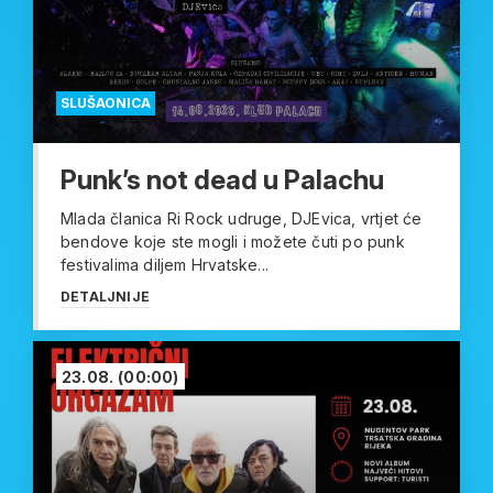
SLUŠAONICA
Punk’s not dead u Palachu
Mlada članica Ri Rock udruge, DJEvica, vrtjet će
bendove koje ste mogli i možete čuti po punk
festivalima diljem Hrvatske...
DETALJNIJE
23.08.
(00:00)