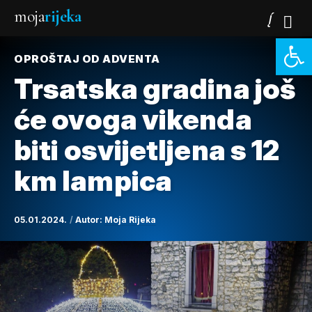
moja
rijeka
Open 
OPROŠTAJ OD ADVENTA
Trsatska gradina još
će ovoga vikenda
biti osvijetljena s 12
km lampica
05.01.2024.
Autor:
Moja Rijeka