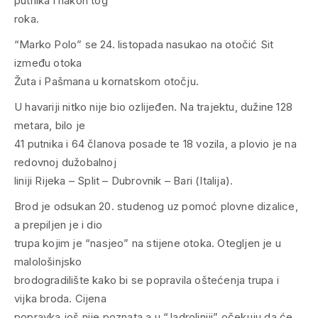
putnika i nakon tog
roka.
“Marko Polo” se 24. listopada nasukao na otočić Sit
između otoka
Žuta i Pašmana u kornatskom otočju.
U havariji nitko nije bio ozlijeđen. Na trajektu, dužine 128
metara, bilo je
41 putnika i 64 članova posade te 18 vozila, a plovio je na
redovnoj dužobalnoj
liniji Rijeka – Split – Dubrovnik – Bari (Italija).
Brod je odsukan 20. studenog uz pomoć plovne dizalice,
a prepiljen je i dio
trupa kojim je “nasjeo” na stijene otoka. Otegljen je u
malološinjsko
brodogradilište kako bi se popravila oštećenja trupa i
vijka broda. Cijena
popravka još nije poznata a u “Jadroliniji” očekuju da će