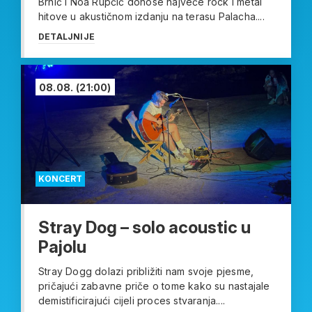
Brnić i Noa Rupčić donose najveće rock i metal
hitove u akustičnom izdanju na terasu Palacha....
DETALJNIJE
08.08.
(21:00)
KONCERT
Stray Dog – solo acoustic u
Pajolu
Stray Dogg dolazi približiti nam svoje pjesme,
pričajući zabavne priče o tome kako su nastajale
demistificirajući cijeli proces stvaranja....