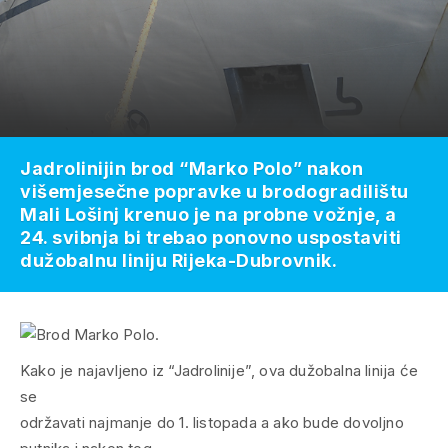
Jadrolinijin brod “Marko Polo” nakon
višemjesečne popravke u brodogradilištu
Mali Lošinj krenuo je na probne vožnje, a
24. svibnja bi trebao ponovno uspostaviti
dužobalnu liniju Rijeka-Dubrovnik.
Kako je najavljeno iz “Jadrolinije”, ova dužobalna linija će
se
održavati najmanje do 1. listopada a ako bude dovoljno