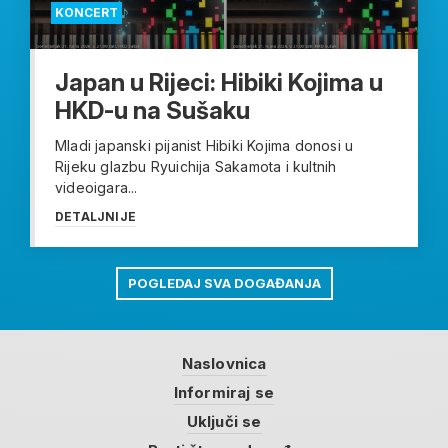
KONCERT
Japan u Rijeci: Hibiki Kojima u
HKD-u na Sušaku
Mladi japanski pijanist Hibiki Kojima donosi u
Rijeku glazbu Ryuichija Sakamota i kultnih
videoigara...
DETALJNIJE
POGLEDAJ SVA DOGAĐANJA
Naslovnica
Informiraj se
Uključi se