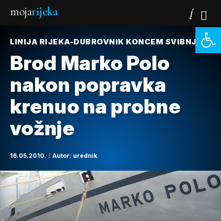
moja
rijeka
Open 
LINIJA RIJEKA-DUBROVNIK KONCEM SVIBNJA
Brod Marko Polo
nakon popravka
krenuo na probne
vožnje
16.05.2010.
Autor:
urednik