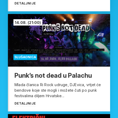
DETALJNIJE
14.08.
(21:00)
SLUŠAONICA
Punk’s not dead u Palachu
Mlada članica Ri Rock udruge, DJEvica, vrtjet će
bendove koje ste mogli i možete čuti po punk
festivalima diljem Hrvatske...
DETALJNIJE