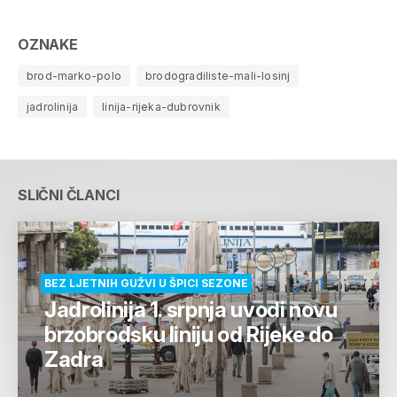
OZNAKE
brod-marko-polo
brodogradiliste-mali-losinj
jadrolinija
linija-rijeka-dubrovnik
SLIČNI ČLANCI
BEZ LJETNIH GUŽVI U ŠPICI SEZONE
Jadrolinija 1. srpnja uvodi novu
brzobrodsku liniju od Rijeke do
Zadra