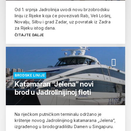
Od 1. srpnja Jadrolinija uvodi novu brzobrodsku
liniju iz Rijeke koja će povezivati Rab, Veli Lošinj,
Novalju, Silbu i grad Zadar, uz povratak iz Zadra
za Rijeku istog dana.
ČITAJTE DALJE
BRODSKE LINIJE
Katamaran “Jelena” novi
brod u Jadrolinijinoj floti
Na riječkom putničkom terminalu održano je
krštenje novog Jadrolinijinog katamarana „Jelena“,
izgrađenog u brodogradilištu Damen u Singapuru.