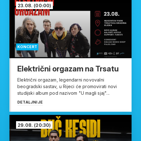
23.08.
(00:00)
KONCERT
Električni orgazam na Trsatu
Električni orgazam, legendarni novovalni
beogradski sastav, u Rijeci će promovirati novi
studijski album pod nazivom "U magli sjaj"...
DETALJNIJE
29.08.
(20:30)