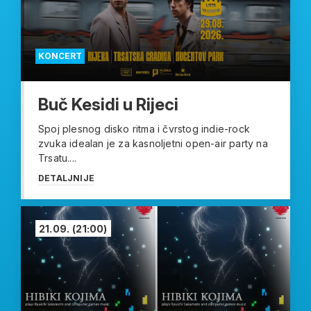
KONCERT
Buč Kesidi u Rijeci
Spoj plesnog disko ritma i čvrstog indie-rock
zvuka idealan je za kasnoljetni open-air party na
Trsatu....
DETALJNIJE
21.09.
(21:00)