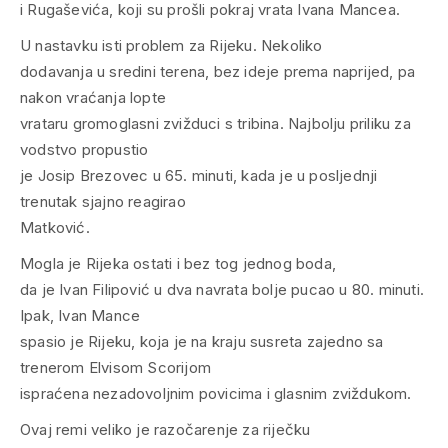
i Rugaševića, koji su prošli pokraj vrata Ivana Mancea.
U nastavku isti problem za Rijeku. Nekoliko
dodavanja u sredini terena, bez ideje prema naprijed, pa
nakon vraćanja lopte
vrataru gromoglasni zvižduci s tribina. Najbolju priliku za
vodstvo propustio
je Josip Brezovec u 65. minuti, kada je u posljednji
trenutak sjajno reagirao
Matković.
Mogla je Rijeka ostati i bez tog jednog boda,
da je Ivan Filipović u dva navrata bolje pucao u 80. minuti.
Ipak, Ivan Mance
spasio je Rijeku, koja je na kraju susreta zajedno sa
trenerom Elvisom Scorijom
ispraćena nezadovoljnim povicima i glasnim zviždukom.
Ovaj remi veliko je razočarenje za riječku