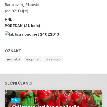
Bartolović), Filipović
(od 87′ Puljić)
HNL,
POREDAK (21. kolo):
OZNAKE
nk-rijeka
nogomet
prvenstvo
SLIČNI ČLANCI
1. NL