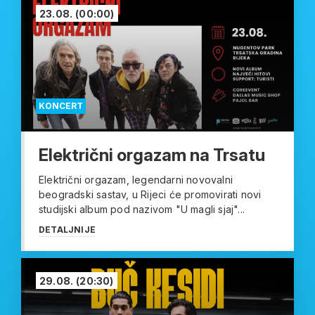
23.08.
(00:00)
KONCERT
Električni orgazam na Trsatu
Električni orgazam, legendarni novovalni
beogradski sastav, u Rijeci će promovirati novi
studijski album pod nazivom "U magli sjaj"...
DETALJNIJE
29.08.
(20:30)