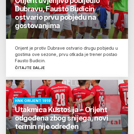
Orijent uvjerljivo pobijedio
Dubravu, Fausto Budicin
ostvario prvu pobjedu na
gostovanjima
Orijent je protiv Dubrave ostvario drugu pobjedu u
gostima ove sezone, prvu otkada je trener postao
Fausto Budicin.
ČITAJTE DALJE
HNK ORIJENT 1919
Utakmica Kustošija – Orijent
odgođena zbog snijega, novi
termin nije određen