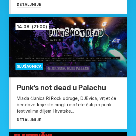
DETALJNIJE
14.08.
(21:00)
SLUŠAONICA
Punk’s not dead u Palachu
Mlada članica Ri Rock udruge, DJEvica, vrtjet će
bendove koje ste mogli i možete čuti po punk
festivalima diljem Hrvatske...
DETALJNIJE