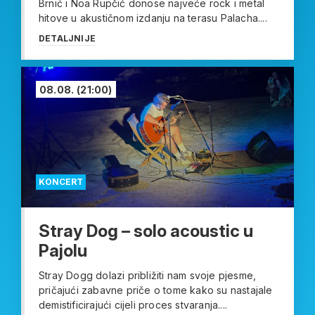
Brnić i Noa Rupčić donose najveće rock i metal
hitove u akustičnom izdanju na terasu Palacha....
DETALJNIJE
08.08.
(21:00)
KONCERT
Stray Dog – solo acoustic u
Pajolu
Stray Dogg dolazi približiti nam svoje pjesme,
pričajući zabavne priče o tome kako su nastajale
demistificirajući cijeli proces stvaranja....