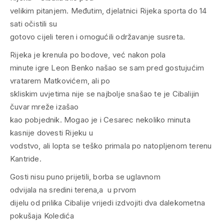
velikim pitanjem. Međutim, djelatnici Rijeka sporta do 14
sati očistili su
gotovo cijeli teren i omogućili održavanje susreta.
Rijeka je krenula po bodove, već nakon pola
minute igre Leon Benko našao se sam pred gostujućim
vratarem Matkovićem, ali po
skliskim uvjetima nije se najbolje snašao te je Cibalijin
čuvar mreže izašao
kao pobjednik. Mogao je i Cesarec nekoliko minuta
kasnije dovesti Rijeku u
vodstvo, ali lopta se teško primala po natopljenom terenu
Kantride.
Gosti nisu puno prijetili, borba se uglavnom
odvijala na sredini terena,a u prvom
dijelu od prilika Cibalije vrijedi izdvojiti dva dalekometna
pokušaja Koledića