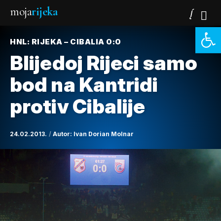
moja
rijeka
Open 
HNL: RIJEKA – CIBALIA 0:0
Blijedoj Rijeci samo
bod na Kantridi
protiv Cibalije
24.02.2013.
Autor:
Ivan Dorian Molnar