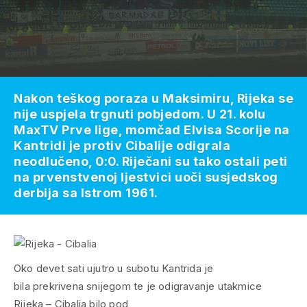
Nakon teškog poraza u Maksimiru, Rijeka se
nije uspjela trgnuti pobjedom. U 21. kolu
MaxTV Prve lige, momčad Elvisa Scorije na
Kantridi je protiv Cibalije odigrala
neodlučeno, 0:0. Riječani su tako ostali peti
na prvenstvenoj ljestvici uoči susjedskog
derbija sa Istrom 1961.
Oko devet sati ujutro u subotu Kantrida je
bila prekrivena snijegom te je odigravanje utakmice
Rijeka – Cibalia bilo pod