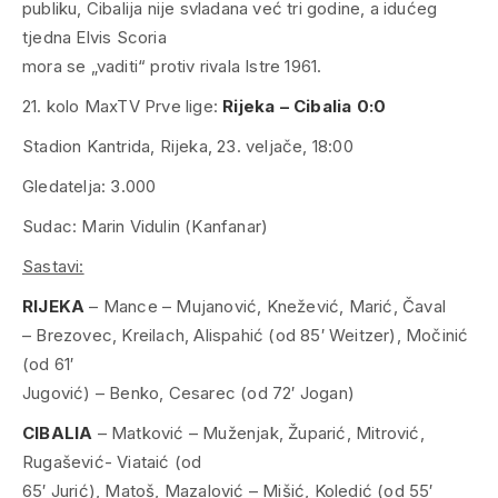
publiku, Cibalija nije svladana već tri godine, a idućeg
tjedna Elvis Scoria
mora se „vaditi“ protiv rivala Istre 1961.
21. kolo MaxTV Prve lige:
Rijeka – Cibalia 0:0
Stadion Kantrida, Rijeka, 23. veljače, 18:00
Gledatelja: 3.000
Sudac: Marin Vidulin (Kanfanar)
Sastavi:
RIJEKA
– Mance – Mujanović, Knežević, Marić, Čaval
– Brezovec, Kreilach, Alispahić (od 85′ Weitzer), Močinić
(od 61′
Jugović) – Benko, Cesarec (od 72′ Jogan)
CIBALIA
– Matković – Muženjak, Župarić, Mitrović,
Rugašević- Viataić (od
65′ Jurić), Matoš, Mazalović – Mišić, Koledić (od 55′