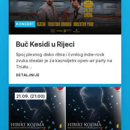
KONCERT
Buč Kesidi u Rijeci
Spoj plesnog disko ritma i čvrstog indie-rock
zvuka idealan je za kasnoljetni open-air party na
Trsatu....
DETALJNIJE
21.09.
(21:00)