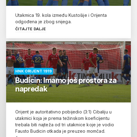
Utakmica 19. kola između Kustošije i Orijenta
odgođena je zbog snijega.
ČITAJTE DALJE
HNK ORIJENT 1919
Budicin: Imamo još prostora za
napredak
Orijent je autoritativno pobijedio (3:1) Cibaliju u
utakmici koja je prema težinskom koeficijentu
trebala biti najteža od tri utakmice koje je vodio
Fausto Budicin otkada je preuzeo momčad.