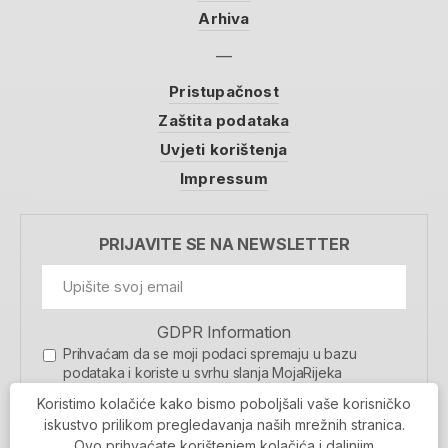
Arhiva
Pristupačnost
Zaštita podataka
Uvjeti korištenja
Impressum
PRIJAVITE SE NA NEWSLETTER
GDPR Information
Prihvaćam da se moji podaci spremaju u bazu
podataka i koriste u svrhu slanja MojaRijeka
newslettera
Koristimo kolačiće kako bismo poboljšali vaše korisničko
MOJARIJEKA NEWSLETTER
iskustvo prilikom pregledavanja naših mrežnih stranica.
Ovo prihvaćate korištenjem kolačića i daljnjim