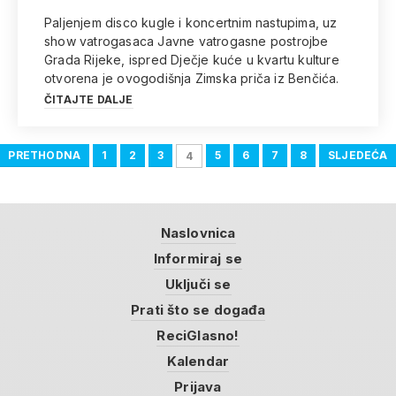
Paljenjem disco kugle i koncertnim nastupima, uz
show vatrogasaca Javne vatrogasne postrojbe
Grada Rijeke, ispred Dječje kuće u kvartu kulture
otvorena je ovogodišnja Zimska priča iz Benčića.
ČITAJTE DALJE
PRETHODNA
1
2
3
5
6
7
8
SLJEDEĆA
4
Naslovnica
Informiraj se
Uključi se
Prati što se događa
ReciGlasno!
Kalendar
Prijava