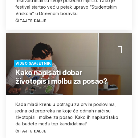
festivalu imali su svoje posebno mjesto. Tako je
festival startao već u petak upravo “Studentskim
Vriskom” u Dnevnom boravku.
ČITAJTE DALJE
VIDEO SAVJETNIK
Kako napisati dobar
životopis i molbu za posao?
Kada mladi krenu u potragu za prvim poslovima,
jedna od prepreka na koje će odmah naići su
životopisi i molbe za posao. Kako ih napisati tako
da budete među top kandidatima?
ČITAJTE DALJE