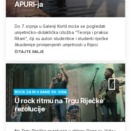
APURI-ja
Do 7. srpnja u Galeriji Kortil može se pogledati
umjetničko-didaktička izložba “Teorija i praksa:
Ritam”, čiji su autori studentice i studenti riječke
Akademije primijenjenih umjetnosti u Rijeci.
ČITAJTE DALJE
ROCK ZA RI U DANE SV. VIDA
U rock ritmu na Trgu Riječke
rezolucije
Na Trgu Riječke rezolucije u sklopu Dana sv. Vida i