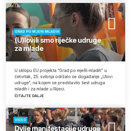
GRAD PO MJERI MLADIH
(U)lovili smo riječke udruge
za mlade
U sklopu EU projekta “Grad po mjeRi mladih” u
četvrtak, 25. svibnja održalo se događanje „Ulovi
udruge“, na kojem se predstavilo šest udruga
mladih i za mlade u Rijeci.
ČITAJTE DALJE
VIDEO
Dvije manifestacije udruge