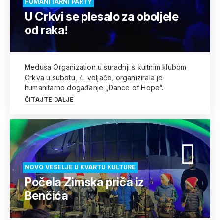
HUMANITARNI PARTY
U Crkvi se plesalo za oboljele
od raka!
Medusa Organization u suradnji s kultnim klubom
Crkva u subotu, 4. veljače, organizirala je
humanitarno događanje „Dance of Hope“.
ČITAJTE DALJE
NOVO VESELJE U KVARTU KULTURE
Počela Zimska priča iz
Benčića