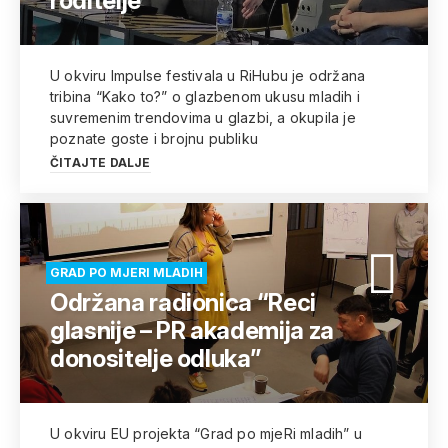
roditelje
U okviru Impulse festivala u RiHubu je održana
tribina “Kako to?” o glazbenom ukusu mladih i
suvremenim trendovima u glazbi, a okupila je
poznate goste i brojnu publiku
ČITAJTE DALJE
GRAD PO MJERI MLADIH
Održana radionica “Reci
glasnije – PR akademija za
donositelje odluka”
U okviru EU projekta “Grad po mjeRi mladih” u