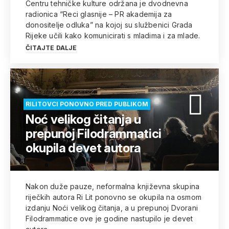
Centru tehničke kulture održana je dvodnevna
radionica “Reci glasnije – PR akademija za
donositelje odluka” na kojoj su službenici Grada
Rijeke učili kako komunicirati s mladima i za mlade.
ČITAJTE DALJE
RILITOVCI PONOVNO PRED PUBLIKOM
Noć velikog čitanja u
prepunoj Filodrammatici
okupila devet autora
Nakon duže pauze, neformalna književna skupina
riječkih autora Ri Lit ponovno se okupila na osmom
izdanju Noći velikog čitanja, a u prepunoj Dvorani
Filodrammatice ove je godine nastupilo je devet