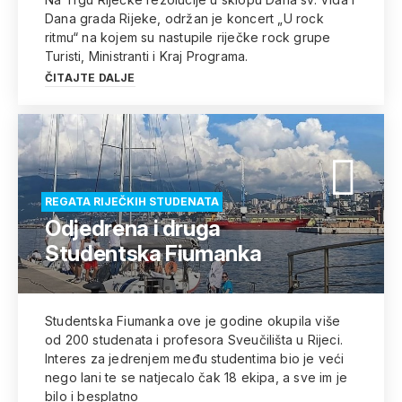
Dana grada Rijeke, održan je koncert „U rock
ritmu“ na kojem su nastupile riječke rock grupe
Turisti, Ministranti i Kraj Programa.
ČITAJTE DALJE
REGATA RIJEČKIH STUDENATA
Odjedrena i druga
Studentska Fiumanka
Studentska Fiumanka ove je godine okupila više
od 200 studenata i profesora Sveučilišta u Rijeci.
Interes za jedrenjem među studentima bio je veći
nego lani te se natjecalo čak 18 ekipa, a sve im je
bilo i besplatno