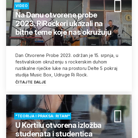
VIDEO
Na Danu otvorene probe
2023. RiRockeri ukazali na
bitne teme koje nas okružuju
Dan Otvorene Probe 2023. održan je 15. srpnja, u
festivalskom okruženju s rockerskim duhom
rustikalne riječke luke na prostoru Delte 5 pokraj
studija Music Box, Udruge Ri Rock.
ČITAJTE DALJE
"TEORIJA I PRAKSA: RITAM"
U Kortilu otvorena izložba
studenata i studentica