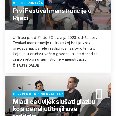
VIDEOREPORTAŽA
Prvi Festival menstruacije u
Rijeci
U Rijeci je od 21. do 23. travnja 2023. održan prvi
Festival menstruacije u Hrvatskoj koji je kroz
predavanja, panele i radionica naslovio temu o
kojoj je u društvu važno govoriti, ali se dosad to
činilo rijetko i u sjeni stigme – menstruaciju.
ČITAJTE DALJE
GLAZBENA TRIBINA KAKO TO?
Mladi će uvijek slušati glazbu
koja će naljutiti njihove