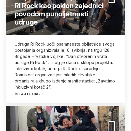
Ri Rock kao poklon zajednici
povodom punoljetnosti
udruge
Udruga Ri Rock uoči osamnaeste obljetnice svoga
postojanja organizirala je, 6. svibnja, na trgu 128
Brigade Hrvatske vojske, “Dan otvorenih vrata
udruge Ri Rock” . Istog je dana u sklopu projekta:
Inkluzivni kotač, udruga Ri Rock u suradnji s
Romskom organizacijom mladih Hrvatske
organizirala drugo izdanje manifestacije: „Zavrtimo
inkluzivni kotač 2“.
ČITAJTE DALJE