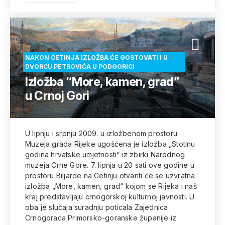
NAKON CETINJA IZLOŽBA ĆE GOSTOVATI I U
DVORCU PETROVIĆA U PODGORICI
Izložba “More, kamen, grad”
u Crnoj Gori
U lipnju i srpnju 2009. u izložbenom prostoru
Muzeja grada Rijeke ugošćena je izložba „Stotinu
godina hrvatske umjetnosti“ iz zbirki Narodnog
muzeja Crne Gore. 7. lipnja u 20 sati ove godine u
prostoru Biljarde na Cetinju otvariti će se uzvratna
izložba „More, kamen, grad“ kojom se Rijeka i naš
kraj predstavljaju crnogorskoj kulturnoj javnosti. U
oba je slučaja suradnju poticala Zajednica
Crnogoraca Primorsko-goranske županije iz