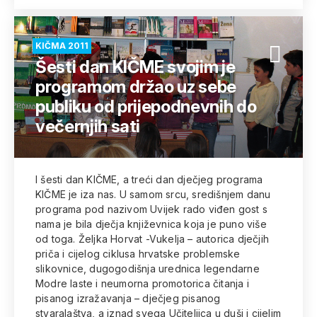
KIČMA 2011
Šesti dan KIČME svojim je
programom držao uz sebe
publiku od prijepodnevnih do
večernjih sati
I šesti dan KIČME, a treći dan dječjeg programa
KIČME je iza nas. U samom srcu, središnjem danu
programa pod nazivom Uvijek rado viđen gost s
nama je bila dječja književnica koja je puno više
od toga. Željka Horvat -Vukelja – autorica dječjih
priča i cijelog ciklusa hrvatske problemske
slikovnice, dugogodišnja urednica legendarne
Modre laste i neumorna promotorica čitanja i
pisanog izražavanja – dječjeg pisanog
stvaralaštva, a iznad svega Učiteljica u duši i cijelim