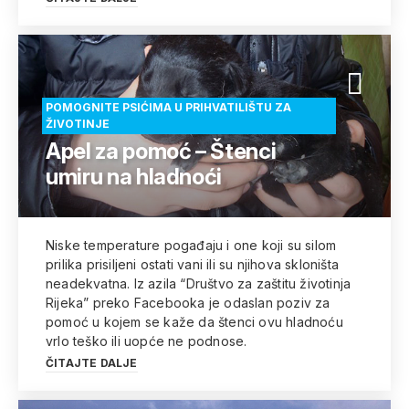
POMOGNITE PSIĆIMA U PRIHVATILIŠTU ZA
ŽIVOTINJE
Apel za pomoć – Štenci
umiru na hladnoći
Niske temperature pogađaju i one koji su silom
prilika prisiljeni ostati vani ili su njihova skloništa
neadekvatna. Iz azila “Društvo za zaštitu životinja
Rijeka” preko Facebooka je odaslan poziv za
pomoć u kojem se kaže da štenci ovu hladnoću
vrlo teško ili uopće ne podnose.
ČITAJTE DALJE