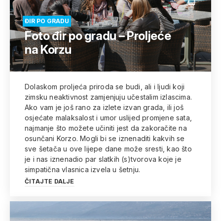
ĐIR PO GRADU
Foto đir po gradu – Proljeće
na Korzu
Dolaskom proljeća priroda se budi, ali i ljudi koji
zimsku neaktivnost zamjenjuju učestalim izlascima.
Ako vam je još rano za izlete izvan grada, ili još
osjećate malaksalost i umor uslijed promjene sata,
najmanje što možete učiniti jest da zakoračite na
osunčani Korzo. Mogli bi se iznenaditi kakvih se
sve šetača u ove lijepe dane može sresti, kao što
je i nas iznenadio par slatkih (s)tvorova koje je
simpatična vlasnica izvela u šetnju.
ČITAJTE DALJE