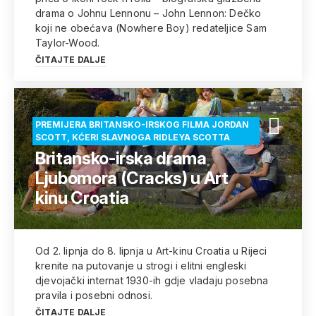
drama o Johnu Lennonu – John Lennon: Dečko
koji ne obećava (Nowhere Boy) redateljice Sam
Taylor-Wood.
ČITAJTE DALJE
PREMIJERA BRITANSKO-IRSKOG FILMA JORDAN
SCOTT, KĆERI SLAVNOGA RIDLEYA SCOTTA
Britansko-irska drama
Ljubomora (Cracks) u Art
kinu Croatia
Od 2. lipnja do 8. lipnja u Art-kinu Croatia u Rijeci
krenite na putovanje u strogi i elitni engleski
djevojački internat 1930-ih gdje vladaju posebna
pravila i posebni odnosi.
ČITAJTE DALJE