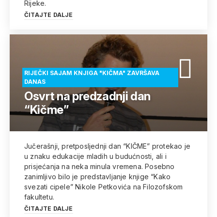
Rijeke.
ČITAJTE DALJE
RIJEČKI SAJAM KNJIGA "KIČMA" ZAVRŠAVA
DANAS
Osvrt na predzadnji dan
“Kičme”
Jučerašnji, pretposljednji dan “KIČME” protekao je
u znaku edukacije mladih u budućnosti, ali i
prisjećanja na neka minula vremena. Posebno
zanimljivo bilo je predstavljanje knjige “Kako
svezati cipele” Nikole Petkovića na Filozofskom
fakultetu.
ČITAJTE DALJE