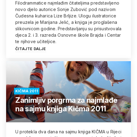
Filodrammatice najmlađim čitateljima predstavljeno
novo djelo autorice Sonje Zubović pod nazivom
Čudesna kuharica Lize Brljize. Ulogu ilustratorice
preuzela je Marijana Jelić, a knjiga je proglašena
slikovnicom godine. Predstavljanju su prisustvovala
djeca 2. i 3. razreda Osnovne škole Brajda i Centar
te njihove učiteljice.
ČITAJTE DALJE
KIČMA 2011
Zanimljiv porgrma za najmlađe
na sajmu knjiga Kičma 2011
U protekla dva dana na sajmu knjiga KIČMA u Rijeci