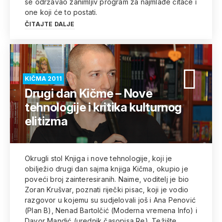
se održavao zanimljiv program za najmlađe čitače i
one koji će to postati.
ČITAJTE DALJE
KIČMA 2011
Drugi dan Kičme – Nove
tehnologije i kritika kulturnog
elitizma
Okrugli stol Knjiga i nove tehnologije, koji je
obilježio drugi dan sajma knjiga Kičma, okupio je
poveći broj zainteresiranih. Naime, voditelj je bio
Zoran Krušvar, poznati riječki pisac, koji je vodio
razgovor u kojemu su sudjelovali još i Ana Penović
(Plan B), Nenad Bartolčić (Moderna vremena Info) i
Davor Mandić (urednik časopisa Re). Težište