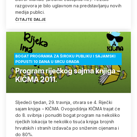
razgovora je bilo uglavnom na predstavljanju novih
medija publici.
ČITAJTE DALJE
BOGAT PROGRAMA ZA ŠIROKU PUBLIKU I SAJAMSKI
POPUSTI 10 DANA U SRCU GRADA
Program riječkog sajma knjiga –
KIČMA 2011.
Sljedeći tjedan, 29. travnja, otvara se 4. Riječki
sajam knjiga – KIČMA. Ovogodišnja KIČMA trajat će
do 8. svibnja i ponuditi bogat program na nekoliko
riječkih lokacija te nekoliko tisuća knjiga brojnih
hrvatskih i stranih izdavača po sniženim cijenama i
do 80%.