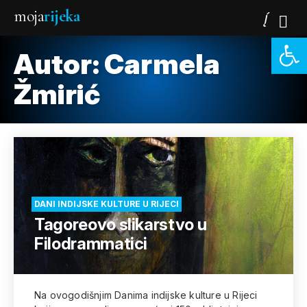
moja
rijeka
Open 
Autor: Carmela
Žmirić
DANI INDIJSKE KULTURE U RIJECI
Tagoreovo slikarstvo u
Filodrammatici
Na ovogodišnjim Danima indijske kulture u Rijeci