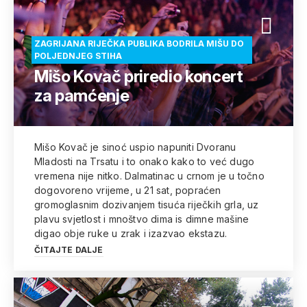
ZAGRIJANA RIJEČKA PUBLIKA BODRILA MIŠU DO
POLJEDNJEG STIHA
Mišo Kovač priredio koncert
za pamćenje
Mišo Kovač je sinoć uspio napuniti Dvoranu
Mladosti na Trsatu i to onako kako to već dugo
vremena nije nitko. Dalmatinac u crnom je u točno
dogovoreno vrijeme, u 21 sat, popraćen
gromoglasnim dozivanjem tisuća riječkih grla, uz
plavu svjetlost i mnoštvo dima is dimne mašine
digao obje ruke u zrak i izazvao ekstazu.
ČITAJTE DALJE