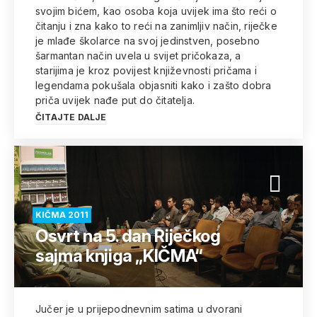
svojim bićem, kao osoba koja uvijek ima što reći o
čitanju i zna kako to reći na zanimljiv način, riječke
je mlađe školarce na svoj jedinstven, posebno
šarmantan način uvela u svijet pričokaza, a
starijima je kroz povijest književnosti pričama i
legendama pokušala objasniti kako i zašto dobra
priča uvijek nađe put do čitatelja.
ČITAJTE DALJE
KIČMA 2011
Osvrt na 5. dan Riječkog
sajma knjiga „KIČMA“
Jučer je u prijepodnevnim satima u dvorani