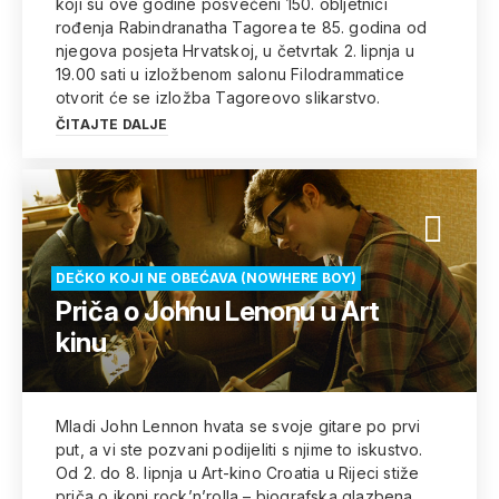
koji su ove godine posvećeni 150. obljetnici
rođenja Rabindranatha Tagorea te 85. godina od
njegova posjeta Hrvatskoj, u četvrtak 2. lipnja u
19.00 sati u izložbenom salonu Filodrammatice
otvorit će se izložba Tagoreovo slikarstvo.
ČITAJTE DALJE
DEČKO KOJI NE OBEĆAVA (NOWHERE BOY)
Priča o Johnu Lenonu u Art
kinu
Mladi John Lennon hvata se svoje gitare po prvi
put, a vi ste pozvani podijeliti s njime to iskustvo.
Od 2. do 8. lipnja u Art-kino Croatia u Rijeci stiže
priča o ikoni rock’n’rolla – biografska glazbena