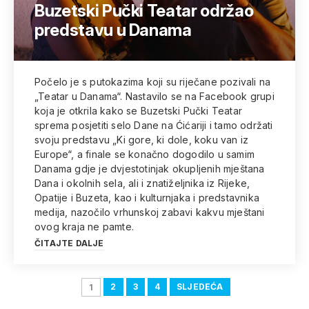
Buzetski Pučki Teatar održao
predstavu u Danama
Počelo je s putokazima koji su riječane pozivali na
„Teatar u Danama“. Nastavilo se na Facebook grupi
koja je otkrila kako se Buzetski Pučki Teatar
sprema posjetiti selo Dane na Ćićariji i tamo održati
svoju predstavu „Ki gore, ki dole, koku van iz
Europe“, a finale se konačno dogodilo u samim
Danama gdje je dvjestotinjak okupljenih mještana
Dana i okolnih sela, ali i znatiželjnika iz Rijeke,
Opatije i Buzeta, kao i kulturnjaka i predstavnika
medija, nazočilo vrhunskoj zabavi kakvu mještani
ovog kraja ne pamte.
ČITAJTE DALJE
2
3
4
SLJEDEĆA
1