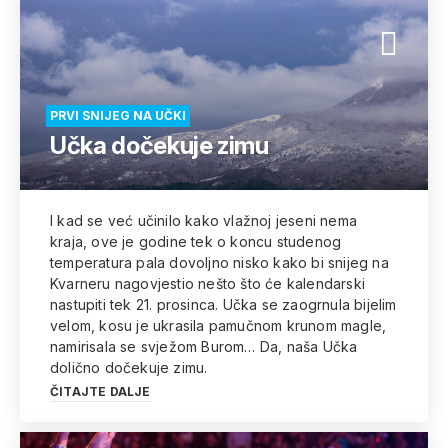
PRVI SNIJEG NA UČKI
Učka dočekuje zimu
I kad se već učinilo kako vlažnoj jeseni nema
kraja, ove je godine tek o koncu studenog
temperatura pala dovoljno nisko kako bi snijeg na
Kvarneru nagovjestio nešto što će kalendarski
nastupiti tek 21. prosinca. Učka se zaogrnula bijelim
velom, kosu je ukrasila pamučnom krunom magle,
namirisala se svježom Burom… Da, naša Učka
dolično dočekuje zimu.
ČITAJTE DALJE