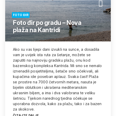
FOTO ĐIR
Foto đir po gradu – Nova
plaža na Kantridi
Ako su vas lijepi dani izvukli na sunce, a dosadila
vam je uvijek ista ruta za šetanje, možete se
zaputiti na najnoviju gradsku plažu, onu kod
bazenskog kompleksa Kantrida. Mi smo se nemalo
iznenadili posjetiteljima, šetače smo očekivali, ali
kupačima ide poseban aplauz. Svaka čast! Plaža
se prostire na 7000 četvornih metara, nasuta je
bijelim oblutkom i ukrašena mediteranskim
ukrasnim biljem, a ima i dva valobrana te veliku
šetnicu. Tijekom narednog tjedna očekuje se
uporabna dozvola, kako za plažu, tako i za bazen
za skokove.
ČITAJTE DALJE