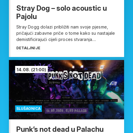
Stray Dog – solo acoustic u
Pajolu
Stray Dogg dolazi približiti nam svoje pjesme,
pričajući zabavne priče o tome kako su nastajale
demistificirajući cijeli proces stvaranja....
DETALJNIJE
14.08.
(21:00)
SLUŠAONICA
Punk’s not dead u Palachu