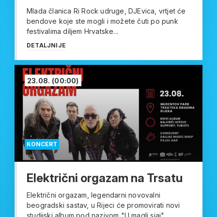
Mlada članica Ri Rock udruge, DJEvica, vrtjet će
bendove koje ste mogli i možete čuti po punk
festivalima diljem Hrvatske...
DETALJNIJE
23.08.
(00:00)
KONCERT
Električni orgazam na Trsatu
Električni orgazam, legendarni novovalni
beogradski sastav, u Rijeci će promovirati novi
studijski album pod nazivom "U magli sjaj"...