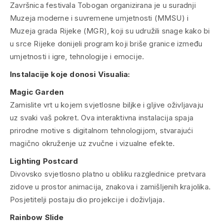
Završnica festivala
Tobogan
organizirana je u suradnji
Muzeja moderne i suvremene umjetnosti (MMSU) i
Muzeja grada Rijeke (MGR), koji su udružili snage kako bi
u srce Rijeke donijeli program koji briše granice između
umjetnosti i igre, tehnologije i emocije.
Instalacije koje donosi
Visualia
:
Magic Garden
Zamislite vrt u kojem svjetlosne biljke i gljive oživljavaju
uz svaki vaš pokret. Ova interaktivna instalacija spaja
prirodne motive s digitalnom tehnologijom, stvarajući
magično okruženje uz zvučne i vizualne efekte.
Lighting Postcard
Divovsko svjetlosno platno u obliku razglednice pretvara
zidove u prostor animacija, znakova i zamišljenih krajolika.
Posjetitelji postaju dio projekcije i doživljaja.
Rainbow Slide