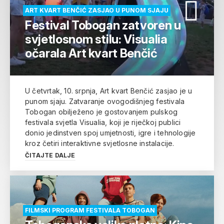
ART KVART BENČIĆ ZASJAO U PUNOM SJAJU
Festival Tobogan zatvoren u
svjetlosnom stilu: Visualia
očarala Art kvart Benčić
U četvrtak, 10. srpnja, Art kvart Benčić zasjao je u
punom sjaju. Zatvaranje ovogodišnjeg festivala
Tobogan obilježeno je gostovanjem pulskog
festivala svjetla Visualia, koji je riječkoj publici
donio jedinstven spoj umjetnosti, igre i tehnologije
kroz četiri interaktivne svjetlosne instalacije.
ČITAJTE DALJE
FILMSKI PROGRAM FESTIVALA TOBOGAN