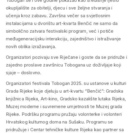
Tobogan
se i ove godine pokazao kao središnje ljetno
okupljalište za obitelji, djecu i sve željne stvaranja i
učenja kroz zabavu. Završna večer sa svjetlosnim
instalacijama u dvorištu art-kvarta Benčić ne samo da
simbolično zatvara festivalski program, već i potiče
međugeneracijsku interakciju, zajedništvo i istraživanje
novih oblika izražavanja.
Organizatori pozivaju sve Riječane i goste da se pridruže i
zajedno proslave završnicu
Tobogana
uz doživljaje koji
sjaje – doslovno.
Organizatori festivala
Tobogan
2025. su ustanove u kulturi
Grada Rijeke koje djeluju u art-kvartu “Benčić”: Gradska
knjižnica Rijeka, Art-kino, Gradsko kazalište lutaka Rijeka,
Muzej moderne i suvremene umjetnosti te Muzej grada
Rijeke. Podršku programu pružaju volonterke i volonteri
Hrvatskog kulturnog doma na Sušaku. Programu se
pridružuje i Centar tehničke kulture Rijeka kao partner sa