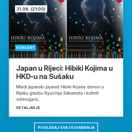
21.09.
(21:00)
KONCERT
Japan u Rijeci: Hibiki Kojima u
HKD-u na Sušaku
Mladi japanski pijanist Hibiki Kojima donosi u
Rijeku glazbu Ryuichija Sakamota i kultnih
videoigara...
DETALJNIJE
POGLEDAJ SVA DOGAĐANJA