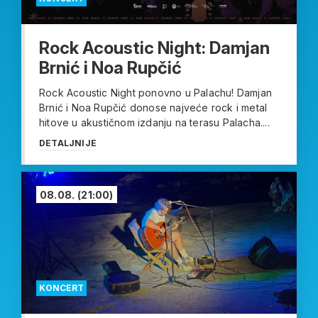
Rock Acoustic Night: Damjan
Brnić i Noa Rupčić
Rock Acoustic Night ponovno u Palachu! Damjan
Brnić i Noa Rupčić donose najveće rock i metal
hitove u akustičnom izdanju na terasu Palacha....
DETALJNIJE
08.08.
(21:00)
KONCERT