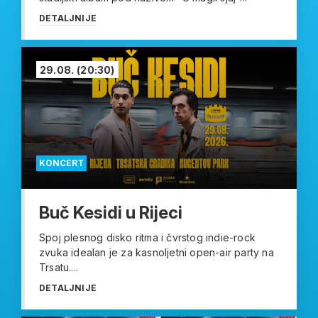
DETALJNIJE
29.08.
(20:30)
KONCERT
Buč Kesidi u Rijeci
Spoj plesnog disko ritma i čvrstog indie-rock
zvuka idealan je za kasnoljetni open-air party na
Trsatu....
DETALJNIJE