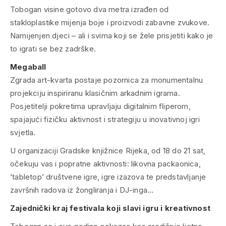
Tobogan visine gotovo dva metra izrađen od
stakloplastike mijenja boje i proizvodi zabavne zvukove.
Namijenjen djeci – ali i svima koji se žele prisjetiti kako je
to igrati se bez zadrške.
Megaball
Zgrada art-kvarta postaje pozornica za monumentalnu
projekciju inspiriranu klasičnim arkadnim igrama.
Posjetitelji pokretima upravljaju digitalnim fliperom,
spajajući fizičku aktivnost i strategiju u inovativnoj igri
svjetla.
U organizaciji Gradske knjižnice Rijeka, od 18 do 21 sat,
očekuju vas i popratne aktivnosti: likovna packaonica,
‘tabletop’ društvene igre, igre izazova te predstavljanje
završnih radova iz žongliranja i DJ-inga…
Zajednički kraj festivala koji slavi igru i kreativnost