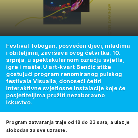
Festival Tobogan, posvećen djeci, mladima
i obiteljima, završava ovog četvrtka, 10.
srpnja, u spektakularnom ozračju svjetla,
igre i mašte. U art-kvart Benčić stiže
gostujući program renomiranog pulskog
festivala Visualia, donoseći četiri
interaktivne svjetlosne instalacije koje će
posjetiteljima pružiti nezaboravno
iskustvo.
Program zatvaranja traje od 18 do 23 sata, a ulaz je
slobodan za sve uzraste.