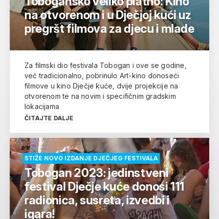
Tobogansko veliko platno: Kino
na otvorenom i u Dječjoj kući uz
pregršt filmova za djecu i mlade
Za filmski dio festivala Tobogan i ove se godine,
već tradicionalno, pobrinulo Art-kino donoseći
filmove u kino Dječje kuće, dvije projekcije na
otvorenom te na novim i specifičnim gradskim
lokacijama
ČITAJTE DALJE
STIŽE NOVO IZDANJE DJEČJEG FESTIVALA
Tobogan 2023: jedinstveni
festival Dječje kuće donosi 111
radionica, susreta, izvedbi i
igara!