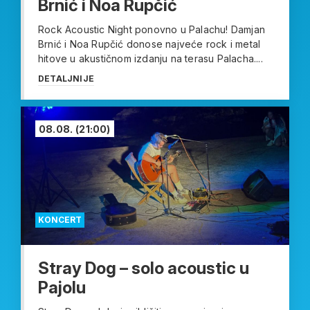
Brnić i Noa Rupčić
Rock Acoustic Night ponovno u Palachu! Damjan
Brnić i Noa Rupčić donose najveće rock i metal
hitove u akustičnom izdanju na terasu Palacha....
DETALJNIJE
08.08.
(21:00)
KONCERT
Stray Dog – solo acoustic u
Pajolu