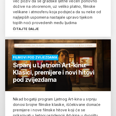
već poziv da se gradske ljetne večeri ponovno
dožive na otvorenom, uz veliko platno, filmske
velikane i atmosferu koja podsjeća da su neke od
najljepših uspomena nastajale upravo tijekom
toplih noći provedenih među ljudima
ČITAJTE DALJE
FILMOVI POD ZVIJEZDAMA
Srpanj u Ljetnom Art-kinu:
Klasici, premijere i novi hitovi
pod zvijezdama
Nikad bogatiji program Ljetnog Art-kina u srpnju
donosi brojne filmske klasike, iščekivane domaće
premijere i nove filmske hitove koji će se
prikazivati u ljetnoj rezidenciji Art-kina u dvorištu