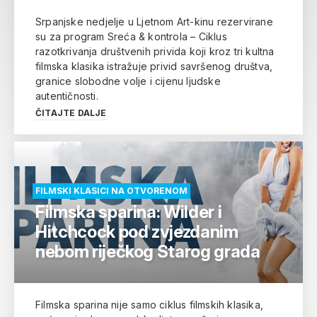
Srpanjske nedjelje u Ljetnom Art-kinu rezervirane
su za program Sreća & kontrola – Ciklus
razotkrivanja društvenih privida koji kroz tri kultna
filmska klasika istražuje privid savršenog društva,
granice slobodne volje i cijenu ljudske
autentičnosti.
ČITAJTE DALJE
FILMSKI KLASICI NA OTVORENOM
Filmska sparina: Wilder i
Hitchcock pod zvjezdanim
nebom riječkog Starog grada
Filmska sparina nije samo ciklus filmskih klasika,