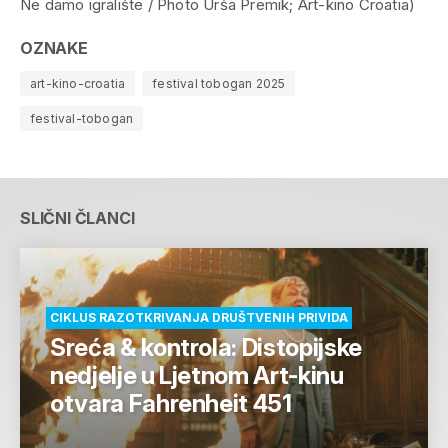
Ne damo igralište / Photo Urša Premik; Art-kino Croatia)
OZNAKE
art-kino-croatia
festival tobogan 2025
festival-tobogan
SLIČNI ČLANCI
CIKLUS RAZOTKRIVANJA DRUŠTVENIH PRIVIDA
Sreća & kontrola: Distopijske
nedjelje u Ljetnom Art-kinu
otvara Fahrenheit 451