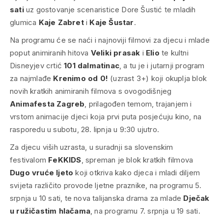
sati
uz gostovanje scenaristice Dore Šustić te mladih
glumica
Kaje Zabret
i
Kaje Šustar
.
Na programu će se naći i najnoviji filmovi za djecu i mlade
poput animiranih hitova
Veliki prasak
i
Elio
te kultni
Disneyjev crtić
101 dalmatinac
, a tu je i jutarnji program
za najmlađe
Krenimo od 0!
(uzrast 3+) koji okuplja blok
novih kratkih animiranih filmova s ovogodišnjeg
Animafesta Zagreb
, prilagođen temom, trajanjem i
vrstom animacije djeci koja prvi puta posjećuju kino, na
rasporedu u subotu, 28. lipnja u 9:30 ujutro.
Za djecu viših uzrasta, u suradnji sa slovenskim
festivalom
FeKKIDS
, spreman je blok kratkih filmova
Dugo vruće ljeto
koji otkriva kako djeca i mladi diljem
svijeta različito provode ljetne praznike, na programu 5.
srpnja u 10 sati, te nova talijanska drama za mlade
Dječak
u ružičastim hlačama
, na programu 7. srpnja u 19 sati.