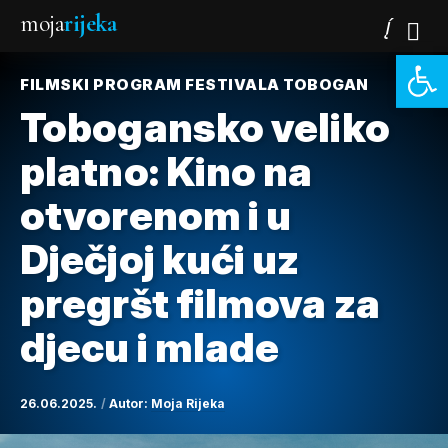
moja
rijeka
Open 
FILMSKI PROGRAM FESTIVALA TOBOGAN
Tobogansko veliko
platno: Kino na
otvorenom i u
Dječjoj kući uz
pregršt filmova za
djecu i mlade
26.06.2025.
Autor:
Moja Rijeka