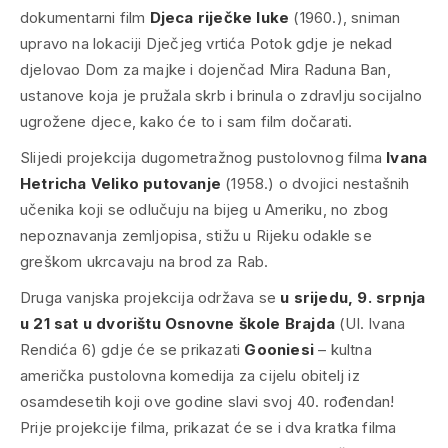
dokumentarni film
Djeca riječke luke
(1960.), sniman
upravo na lokaciji Dječjeg vrtića Potok gdje je nekad
djelovao Dom za majke i dojenčad Mira Raduna Ban,
ustanove koja je pružala skrb i brinula o zdravlju socijalno
ugrožene djece, kako će to i sam film dočarati.
Slijedi projekcija dugometražnog pustolovnog filma
Ivana
Hetricha
Veliko putovanje
(1958.) o dvojici nestašnih
učenika koji se odlučuju na bijeg u Ameriku, no zbog
nepoznavanja zemljopisa, stižu u Rijeku odakle se
greškom ukrcavaju na brod za Rab.
Druga vanjska projekcija održava se
u srijedu, 9. srpnja
u 21 sat u dvorištu Osnovne škole Brajda
(Ul. Ivana
Rendića 6) gdje će se prikazati
Gooniesi
– kultna
američka pustolovna komedija za cijelu obitelj iz
osamdesetih koji ove godine slavi svoj 40. rođendan!
Prije projekcije filma, prikazat će se i dva kratka filma