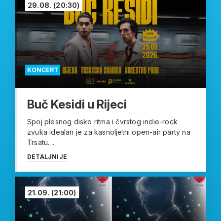
29.08.
(20:30)
KONCERT
Buč Kesidi u Rijeci
Spoj plesnog disko ritma i čvrstog indie-rock
zvuka idealan je za kasnoljetni open-air party na
Trsatu....
DETALJNIJE
21.09.
(21:00)