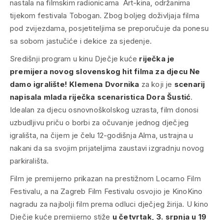
nastala na filmskim radionicama Art-kina, održanima
tijekom festivala Tobogan. Zbog boljeg doživljaja filma
pod zvijezdama, posjetiteljima se preporučuje da ponesu
sa sobom jastučiće i dekice za sjedenje.
Središnji program u kinu Dječje kuće
riječka je
premijera novog slovenskog hit filma za djecu
Ne
damo igralište!
Klemena Dvornika
za koji je
scenarij
napisala mlada riječka scenaristica Dora Šustić
.
Idealan za djecu osnovnoškolskog uzrasta, film donosi
uzbudljivu priču o borbi za očuvanje jednog dječjeg
igrališta, na čijem je čelu 12-godišnja Alma, ustrajna u
nakani da sa svojim prijateljima zaustavi izgradnju novog
parkirališta.
Film je premijerno prikazan na prestižnom Locarno Film
Festivalu, a na Zagreb Film Festivalu osvojio je KinoKino
nagradu za najbolji film prema odluci dječjeg žirija. U kino
Dječje kuće premijerno stiže
u četvrtak, 3. srpnja u 19