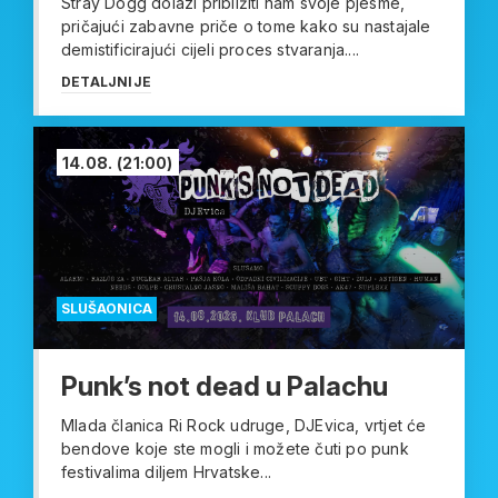
Stray Dogg dolazi približiti nam svoje pjesme,
pričajući zabavne priče o tome kako su nastajale
demistificirajući cijeli proces stvaranja....
DETALJNIJE
14.08.
(21:00)
SLUŠAONICA
Punk’s not dead u Palachu
Mlada članica Ri Rock udruge, DJEvica, vrtjet će
bendove koje ste mogli i možete čuti po punk
festivalima diljem Hrvatske...