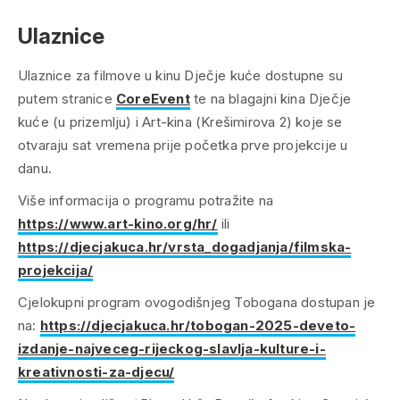
Ulaznice
Ulaznice za filmove u kinu Dječje kuće dostupne su
putem stranice
CoreEvent
te na blagajni kina Dječje
kuće (u prizemlju) i Art-kina (Krešimirova 2) koje se
otvaraju sat vremena prije početka prve projekcije u
danu.
Više informacija o programu potražite na
https://www.art-kino.org/hr/
ili
https://djecjakuca.hr/vrsta_dogadjanja/filmska-
projekcija/
Cjelokupni program ovogodišnjeg Tobogana dostupan je
na:
https://djecjakuca.hr/tobogan-2025-deveto-
izdanje-najveceg-rijeckog-slavlja-kulture-i-
kreativnosti-za-djecu/