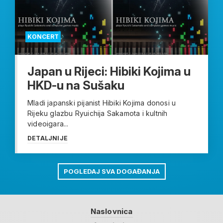
KONCERT
Japan u Rijeci: Hibiki Kojima u
HKD-u na Sušaku
Mladi japanski pijanist Hibiki Kojima donosi u
Rijeku glazbu Ryuichija Sakamota i kultnih
videoigara...
DETALJNIJE
POGLEDAJ SVA DOGAĐANJA
Naslovnica