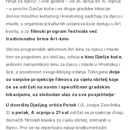
ferije za djecu“, i ove godine – od 26. lipnja do 10. srpnja
– u prostor Dječje kuće i na druge gradske lokacije
donosi mnoštvo kulturnog i kreativnog sadržaja za djecu i
mlade, u organizaciji kulturnih ustanova koje djeluju u Art
kvartu, a za
filmski program festivala već
tradicionalno brine Art-kino
.
Većina programskih aktivnosti Art-kina za djecu i mlade
tom se prigodom, po običaju, odvija
u kinu Dječje kuće
,
jedinom namjenskom kinu za djecu i mlade u Hrvatskoj i
šire, a posebnost ovogodišnjeg izdanja Tobogana
dvije
su vanjske projekcije filmova za cijelu obitelj koje
će se održati na novim i specifičnim gradskim
lokacijama, uz slobodan ulaz za sve posjetitelje
!
U dvorištu Dječjeg vrtića Potok
(Ul. Josipa Završnika
3)
u petak, 4. srpnja u 21 sat
održat se projekcije dvaju
domaćih filmskih klasika za cijelu obitelj, snimanih u
Rijeci. Prvi se na repertoaru nalazi kratkometražni