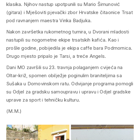
klasika. Njihov nastup upotpunili su Mario Šimunović
(gitara) i Mješoviti pjevački zbor Hrvatske čitaonice Trsat
pod ravnanjem maestra Vinka Badjuka.
Nakon završetka rukometnog turnira, u Dvorani mladosti
nastupili su nogometne ekipe trsatskih kafića. Kao i
prošle godine, pobijedila je ekipa caffe bara Podmornica.
Drugo mjesto pripalo je Tarsi, a treće Angels.
Dani MO završili su 23. travnja polaganjem cvijeća na
Oltar-križ, spomen obilježje poginulim braniteljima sa
Sušaka u Domovinskom ratu. Odvijanje programa pomogli
su Odjel za gradsku samoupravu i upravu i Odjel gradske
uprave za sport i tehničku kulturu.
(M.M.)