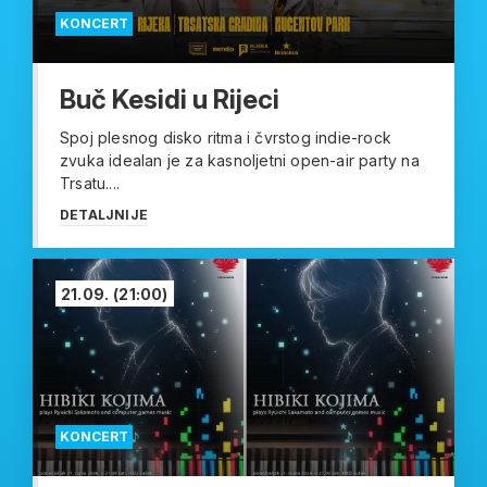
KONCERT
Buč Kesidi u Rijeci
Spoj plesnog disko ritma i čvrstog indie-rock
zvuka idealan je za kasnoljetni open-air party na
Trsatu....
DETALJNIJE
21.09.
(21:00)
KONCERT