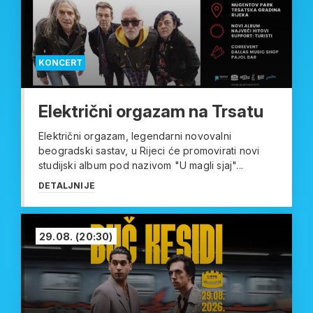
KONCERT
Električni orgazam na Trsatu
Električni orgazam, legendarni novovalni
beogradski sastav, u Rijeci će promovirati novi
studijski album pod nazivom "U magli sjaj"...
DETALJNIJE
29.08.
(20:30)