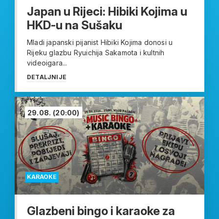
Japan u Rijeci: Hibiki Kojima u
HKD-u na Sušaku
Mladi japanski pijanist Hibiki Kojima donosi u
Rijeku glazbu Ryuichija Sakamota i kultnih
videoigara...
DETALJNIJE
29.08.
(20:00)
KARAOKE
Glazbeni bingo i karaoke za