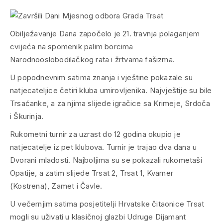
Obilježavanje Dana započelo je 21. travnja polaganjem
cvijeća na spomenik palim borcima
Narodnooslobodilačkog rata i žrtvama fašizma.
U popodnevnim satima znanja i vještine pokazale su
natjecateljice četiri kluba umirovljenika. Najvještije su bile
Trsaćanke, a za njima slijede igračice sa Krimeje, Srdoča
i Škurinja.
Rukometni turnir za uzrast do 12 godina okupio je
natjecatelje iz pet klubova. Turnir je trajao dva dana u
Dvorani mladosti. Najboljima su se pokazali rukometaši
Opatije, a zatim slijede Trsat 2, Trsat 1, Kvarner
(Kostrena), Zamet i Čavle.
U večernjim satima posjetitelji Hrvatske čitaonice Trsat
mogli su uživati u klasičnoj glazbi Udruge Dijamant