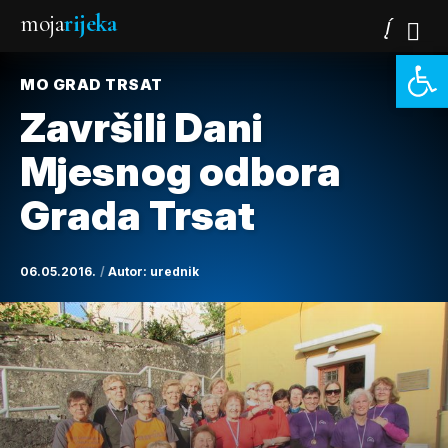
moja
rijeka
Open 
MO GRAD TRSAT
Završili Dani
Mjesnog odbora
Grada Trsat
06.05.2016.
Autor:
urednik