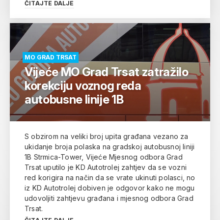
ČITAJTE DALJE
MO GRAD TRSAT
Vijeće MO Grad Trsat zatražilo
korekciju voznog reda
autobusne linije 1B
S obzirom na veliki broj upita građana vezano za
ukidanje broja polaska na gradskoj autobusnoj liniji
1B Strmica-Tower, Vijeće Mjesnog odbora Grad
Trsat uputilo je KD Autotrolej zahtjev da se vozni
red korigira na način da se vrate ukinuti polasci, no
iz KD Autotrolej dobiven je odgovor kako ne mogu
udovoljiti zahtjevu građana i mjesnog odbora Grad
Trsat.