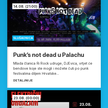
14.08.
(21:00)
SLUŠAONICA
Punk’s not dead u Palachu
Mlada članica Ri Rock udruge, DJEvica, vrtjet će
bendove koje ste mogli i možete čuti po punk
festivalima diljem Hrvatske...
DETALJNIJE
23.08.
(00:00)