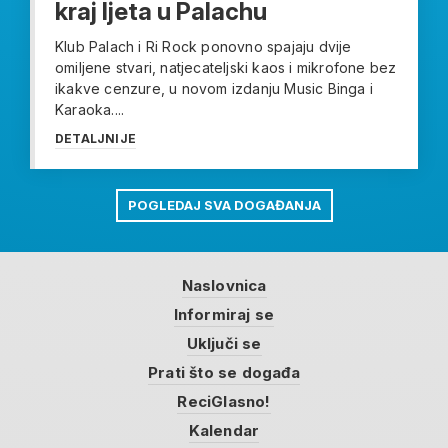
kraj ljeta u Palachu
Klub Palach i Ri Rock ponovno spajaju dvije
omiljene stvari, natjecateljski kaos i mikrofone bez
ikakve cenzure, u novom izdanju Music Binga i
Karaoka....
DETALJNIJE
POGLEDAJ SVA DOGAĐANJA
Naslovnica
Informiraj se
Uključi se
Prati što se događa
ReciGlasno!
Kalendar