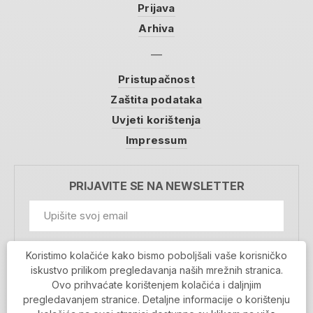
Prijava
Arhiva
Pristupačnost
Zaštita podataka
Uvjeti korištenja
Impressum
PRIJAVITE SE NA NEWSLETTER
GDPR Information
Koristimo kolačiće kako bismo poboljšali vaše korisničko
Prihvaćam da se moji podaci spremaju u bazu
iskustvo prilikom pregledavanja naših mrežnih stranica.
podataka i koriste u svrhu slanja MojaRijeka
Ovo prihvaćate korištenjem kolačića i daljnjim
newslettera
pregledavanjem stranice. Detaljne informacije o korištenju
MOJARIJEKA NEWSLETTER