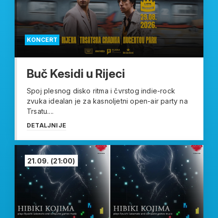
KONCERT
Buč Kesidi u Rijeci
Spoj plesnog disko ritma i čvrstog indie-rock
zvuka idealan je za kasnoljetni open-air party na
Trsatu....
DETALJNIJE
21.09.
(21:00)