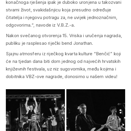
konačnoga rješenja ipak je duboko uronjena u takozvani
stvarni život, svakidašnjicu koja presudno određuje
čitatelja i njegovu potragu za, ne uvijek jednoznačnim,
odgovorima.“, navode iz V.B.Z.-a.
Nakon svečanog otvorenja 15. Vriska i uručenja nagrada,
publiku je rasplesao riječki bend Jonathan.
Sjajnu atmosferu iz riječkog kvarta kulture “Benčić” koji
će na tjedan dana biti dom jednog od najvećih hrvatskih
književnih festivala, uz niz sugovornika, među kojima i
dobitnika VBZ-ove nagrade, donosimo u našem videu!