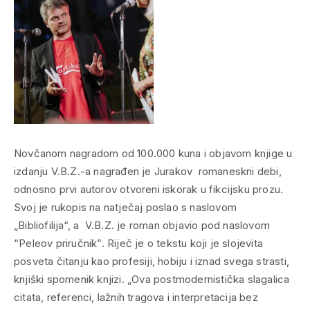
Novčanom nagradom od 100.000 kuna i objavom knjige u
izdanju V.B.Z.-a nagrađen je Jurakov romaneskni debi,
odnosno prvi autorov otvoreni iskorak u fikcijsku prozu.
Svoj je rukopis na natječaj poslao s naslovom
„Bibliofilija“, a V.B.Z. je roman objavio pod naslovom
“Peleov priručnik”. Riječ je o tekstu koji je slojevita
posveta čitanju kao profesiji, hobiju i iznad svega strasti,
knjiški spomenik knjizi. „Ova postmodernistička slagalica
citata, referenci, lažnih tragova i interpretacija bez