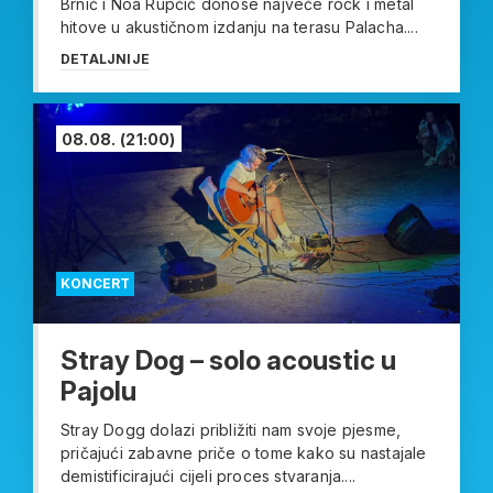
Brnić i Noa Rupčić donose najveće rock i metal
hitove u akustičnom izdanju na terasu Palacha....
DETALJNIJE
08.08.
(21:00)
KONCERT
Stray Dog – solo acoustic u
Pajolu
Stray Dogg dolazi približiti nam svoje pjesme,
pričajući zabavne priče o tome kako su nastajale
demistificirajući cijeli proces stvaranja....