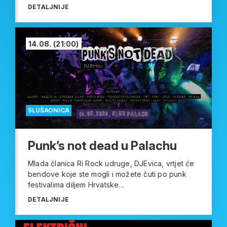
DETALJNIJE
14.08.
(21:00)
SLUŠAONICA
Punk’s not dead u Palachu
Mlada članica Ri Rock udruge, DJEvica, vrtjet će
bendove koje ste mogli i možete čuti po punk
festivalima diljem Hrvatske...
DETALJNIJE