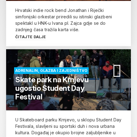
Hrvatski indie rock bend Jonathan i Riječki
simfonijski orkestar priredili su istinski glazbeni
spektakl u HNK-u Ivana pl. Zajca gdje se do
zadnjeg časa tražila karta više.
ČITAJTE DALJE
ADRENALIN, GLAZBA I ZAJEDNIŠTVO
Skate park na Krnjevu
ugostio Student Day
Festival
U Skateboard parku Krnjevo, u sklopu Student Day
Festivala, slavljeni su sportski duh i nova urbana
kultura. Događaj je okupio brojne zaljubljenike u