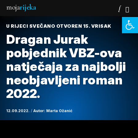
moja
rijeka
Open 
U RIJECI SVEČANO OTVOREN 15. VRISAK
Dragan Jurak
pobjednik VBZ-ova
natječaja za najbolji
neobjavljeni roman
2022.
12.09.2022.
Autor:
Marta Ožanić