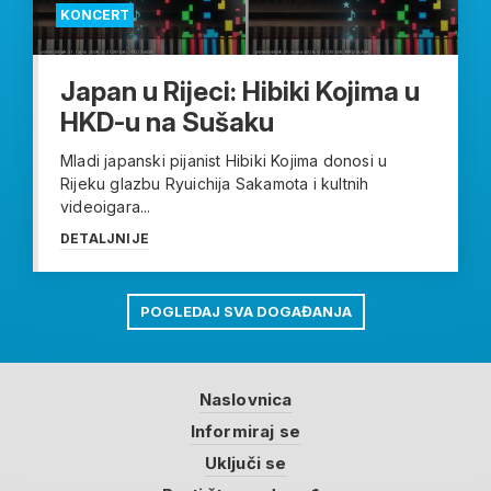
KONCERT
Japan u Rijeci: Hibiki Kojima u
HKD-u na Sušaku
Mladi japanski pijanist Hibiki Kojima donosi u
Rijeku glazbu Ryuichija Sakamota i kultnih
videoigara...
DETALJNIJE
POGLEDAJ SVA DOGAĐANJA
Naslovnica
Informiraj se
Uključi se