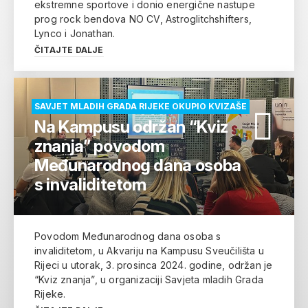
ekstremne sportove i donio energične nastupe
prog rock bendova NO CV, Astroglitchshifters,
Lynco i Jonathan.
ČITAJTE DALJE
SAVJET MLADIH GRADA RIJEKE OKUPIO KVIZAŠE
Na Kampusu održan “Kviz
znanja” povodom
Međunarodnog dana osoba
s invaliditetom
Povodom Međunarodnog dana osoba s
invaliditetom, u Akvariju na Kampusu Sveučilišta u
Rijeci u utorak, 3. prosinca 2024. godine, održan je
“Kviz znanja”, u organizaciji Savjeta mladih Grada
Rijeke.