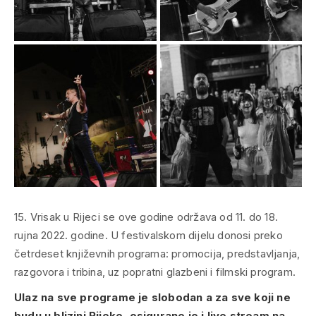
15. Vrisak u Rijeci se ove godine održava od 11. do 18.
rujna 2022. godine. U festivalskom dijelu donosi preko
četrdeset književnih programa: promocija, predstavljanja,
razgovora i tribina, uz popratni glazbeni i filmski program.
Ulaz na sve programe je slobodan a za sve koji ne
budu u blizini Rijeke, osigurane je i
live stream
na