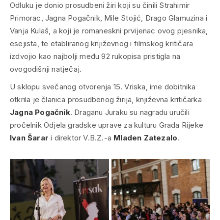
Odluku je donio prosudbeni žiri koji su činili Strahimir
Primorac, Jagna Pogačnik, Mile Stojić, Drago Glamuzina i
Vanja Kulaš, a koji je romaneskni prvijenac ovog pjesnika,
esejista, te etabliranog književnog i filmskog kritičara
izdvojio kao najbolji među 92 rukopisa pristigla na
ovogodišnji natječaj.
U sklopu svečanog otvorenja 15. Vriska, ime dobitnika
otkrila je članica prosudbenog žirija, književna kritičarka
Jagna Pogačnik
. Draganu Juraku su nagradu uručili
pročelnik Odjela gradske uprave za kulturu Grada Rijeke
Ivan Šarar
i direktor V.B.Z.-a
Mladen Zatezalo
.