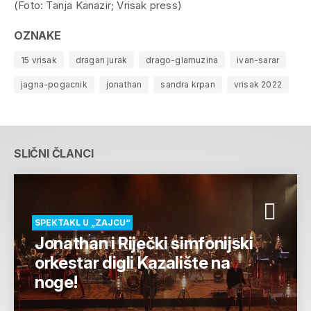
(Foto: Tanja Kanazir; Vrisak press)
OZNAKE
15 vrisak
dragan jurak
drago-glamuzina
ivan-sarar
jagna-pogacnik
jonathan
sandra krpan
vrisak 2022
SLIČNI ČLANCI
SPEKTAKL U „ZAJCU“
Jonathan i Riječki simfonijski
orkestar digli Kazalište na
noge!