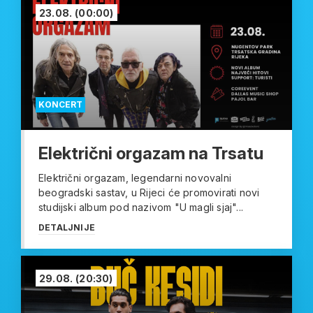
23.08.
(00:00)
KONCERT
Električni orgazam na Trsatu
Električni orgazam, legendarni novovalni
beogradski sastav, u Rijeci će promovirati novi
studijski album pod nazivom "U magli sjaj"...
DETALJNIJE
29.08.
(20:30)