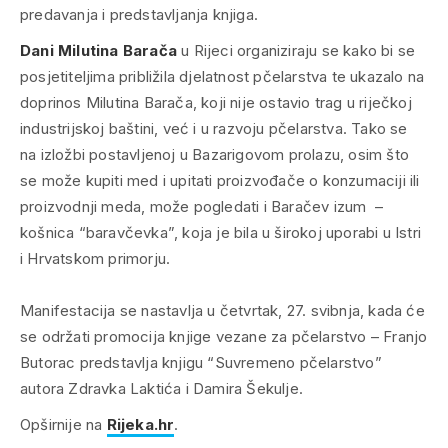
predavanja i predstavljanja knjiga.
Dani Milutina Barača
u Rijeci organiziraju se kako bi se
posjetiteljima približila djelatnost pčelarstva te ukazalo na
doprinos Milutina Barača, koji nije ostavio trag u riječkoj
industrijskoj baštini, već i u razvoju pčelarstva. Tako se
na izložbi postavljenoj u Bazarigovom prolazu, osim što
se može kupiti med i upitati proizvođače o konzumaciji ili
proizvodnji meda, može pogledati i Baračev izum –
košnica “baravčevka”, koja je bila u širokoj uporabi u Istri
i Hrvatskom primorju.
Manifestacija se nastavlja u četvrtak, 27. svibnja, kada će
se održati promocija knjige vezane za pčelarstvo – Franjo
Butorac predstavlja knjigu “Suvremeno pčelarstvo”
autora Zdravka Laktića i Damira Šekulje.
Opširnije na
Rijeka.hr
.