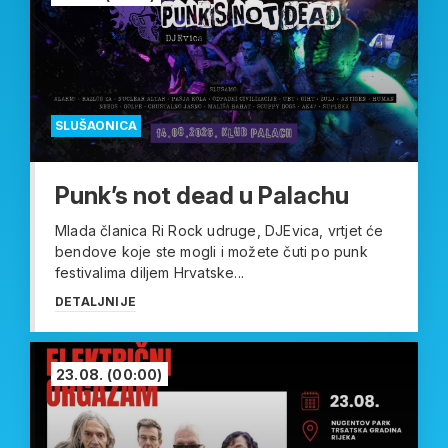
SLUŠAONICA
Punk’s not dead u Palachu
Mlada članica Ri Rock udruge, DJEvica, vrtjet će
bendove koje ste mogli i možete čuti po punk
festivalima diljem Hrvatske...
DETALJNIJE
23.08.
(00:00)