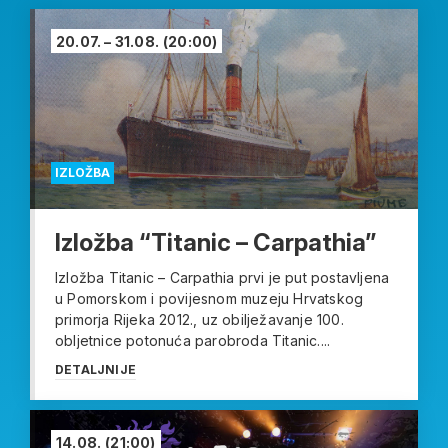
20.07. – 31.08.
(20:00)
IZLOŽBA
Izložba “Titanic – Carpathia”
Izložba Titanic – Carpathia prvi je put postavljena
u Pomorskom i povijesnom muzeju Hrvatskog
primorja Rijeka 2012., uz obilježavanje 100.
obljetnice potonuća parobroda Titanic....
DETALJNIJE
14.08.
(21:00)