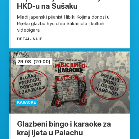
HKD-u na Sušaku
Mladi japanski pijanist Hibiki Kojima donosi u
Rijeku glazbu Ryuichija Sakamota i kultnih
videoigara...
DETALJNIJE
29.08.
(20:00)
KARAOKE
Glazbeni bingo i karaoke za
kraj ljeta u Palachu