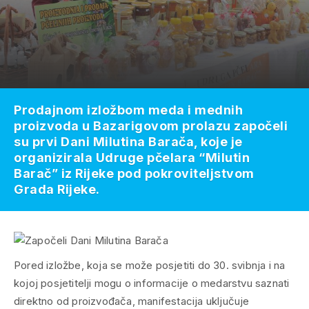
Prodajnom izložbom meda i mednih
proizvoda u Bazarigovom prolazu započeli
su prvi Dani Milutina Barača, koje je
organizirala Udruge pčelara “Milutin
Barač” iz Rijeke pod pokroviteljstvom
Grada Rijeke.
Pored izložbe, koja se može posjetiti do 30. svibnja i na
kojoj posjetitelji mogu o informacije o medarstvu saznati
direktno od proizvođača, manifestacija uključuje