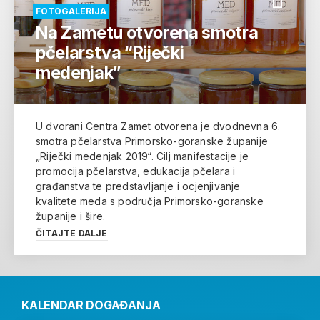
FOTOGALERIJA
Na Zametu otvorena smotra
pčelarstva “Riječki
medenjak”
U dvorani Centra Zamet otvorena je dvodnevna 6.
smotra pčelarstva Primorsko-goranske županije
„Riječki medenjak 2019“. Cilj manifestacije je
promocija pčelarstva, edukacija pčelara i
građanstva te predstavljanje i ocjenjivanje
kvalitete meda s područja Primorsko-goranske
županije i šire.
ČITAJTE DALJE
KALENDAR DOGAĐANJA