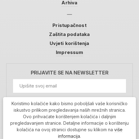
Arhiva
Pristupačnost
Zaštita podataka
Uvjeti korištenja
Impressum
PRIJAVITE SE NA NEWSLETTER
GDPR Information
Koristimo kolačiće kako bismo poboljšali vaše korisničko
Prihvaćam da se moji podaci spremaju u bazu
iskustvo prilikom pregledavanja naših mrežnih stranica.
podataka i koriste u svrhu slanja MojaRijeka
Ovo prihvaćate korištenjem kolačića i daljnjim
newslettera
pregledavanjem stranice. Detaljne informacije o korištenju
MOJARIJEKA NEWSLETTER
kolačića na ovoj stranici dostupne su klikom na
više
PRIJAVI SE
informacija
.