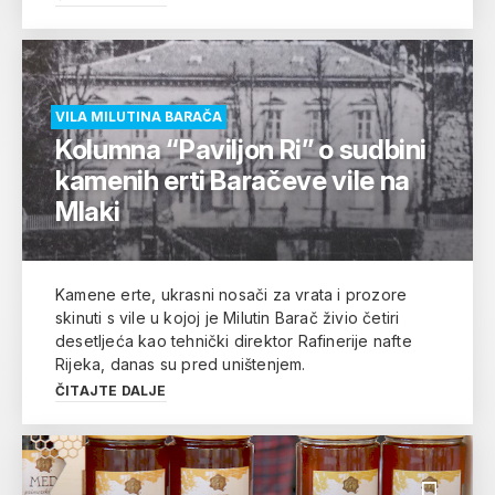
VILA MILUTINA BARAČA
Kolumna “Paviljon Ri” o sudbini
kamenih erti Baračeve vile na
Mlaki
Kamene erte, ukrasni nosači za vrata i prozore
skinuti s vile u kojoj je Milutin Barač živio četiri
desetljeća kao tehnički direktor Rafinerije nafte
Rijeka, danas su pred uništenjem.
ČITAJTE DALJE