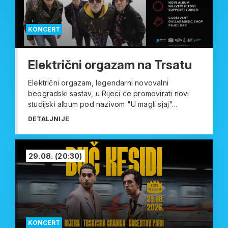
KONCERT
Električni orgazam na Trsatu
Električni orgazam, legendarni novovalni
beogradski sastav, u Rijeci će promovirati novi
studijski album pod nazivom "U magli sjaj"...
DETALJNIJE
29.08.
(20:30)
KONCERT