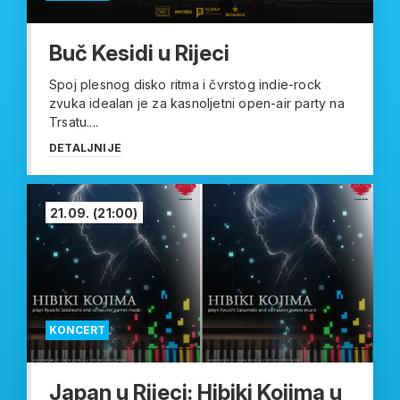
Buč Kesidi u Rijeci
Spoj plesnog disko ritma i čvrstog indie-rock
zvuka idealan je za kasnoljetni open-air party na
Trsatu....
DETALJNIJE
21.09.
(21:00)
KONCERT
Japan u Rijeci: Hibiki Kojima u