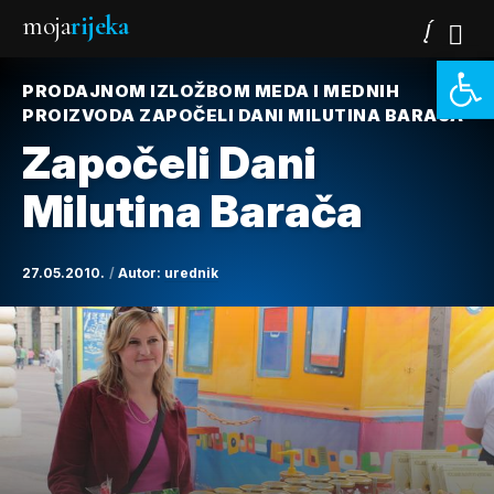
moja
rijeka
Open 
PRODAJNOM IZLOŽBOM MEDA I MEDNIH
PROIZVODA ZAPOČELI DANI MILUTINA BARAČA
Započeli Dani
Milutina Barača
27.05.2010.
Autor:
urednik