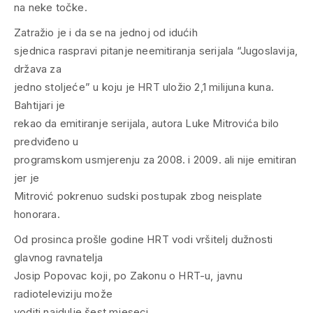
na neke točke.
Zatražio je i da se na jednoj od idućih
sjednica raspravi pitanje neemitiranja serijala “Jugoslavija,
država za
jedno stoljeće” u koju je HRT uložio 2,1 milijuna kuna.
Bahtijari je
rekao da emitiranje serijala, autora Luke Mitrovića bilo
predviđeno u
programskom usmjerenju za 2008. i 2009. ali nije emitiran
jer je
Mitrović pokrenuo sudski postupak zbog neisplate
honorara.
Od prosinca prošle godine HRT vodi vršitelj dužnosti
glavnog ravnatelja
Josip Popovac koji, po Zakonu o HRT-u, javnu
radioteleviziju može
voditi najdulje šest mjeseci.