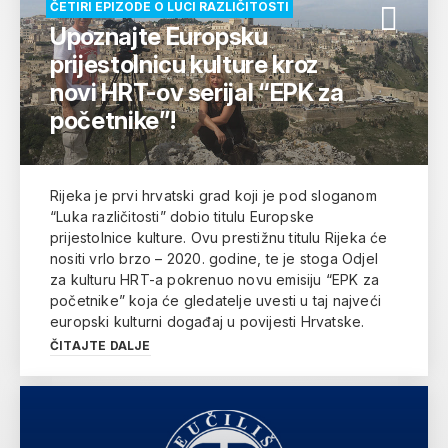
ČETIRI EPIZODE O LUCI RAZLIČITOSTI
Upoznajte Europsku
prijestolnicu kulture kroz
novi HRT-ov serijal “EPK za
početnike”!
Rijeka je prvi hrvatski grad koji je pod sloganom
“Luka različitosti” dobio titulu Europske
prijestolnice kulture. Ovu prestižnu titulu Rijeka će
nositi vrlo brzo – 2020. godine, te je stoga Odjel
za kulturu HRT-a pokrenuo novu emisiju “EPK za
početnike” koja će gledatelje uvesti u taj najveći
europski kulturni događaj u povijesti Hrvatske.
ČITAJTE DALJE