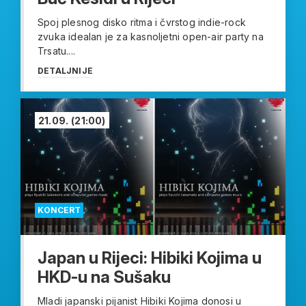
Spoj plesnog disko ritma i čvrstog indie-rock
zvuka idealan je za kasnoljetni open-air party na
Trsatu....
DETALJNIJE
21.09.
(21:00)
KONCERT
Japan u Rijeci: Hibiki Kojima u
HKD-u na Sušaku
Mladi japanski pijanist Hibiki Kojima donosi u