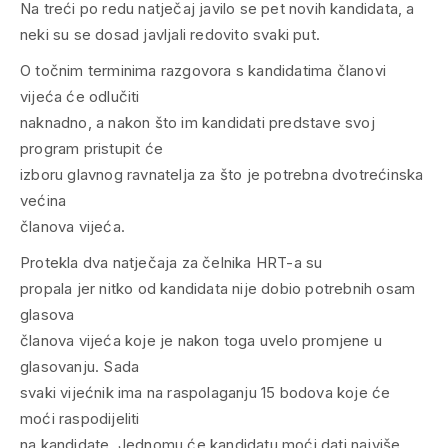
Na treći po redu natječaj javilo se pet novih kandidata, a
neki su se dosad javljali redovito svaki put.
O točnim terminima razgovora s kandidatima članovi
vijeća će odlučiti
naknadno, a nakon što im kandidati predstave svoj
program pristupit će
izboru glavnog ravnatelja za što je potrebna dvotrećinska
većina
članova vijeća.
Protekla dva natječaja za čelnika HRT-a su
propala jer nitko od kandidata nije dobio potrebnih osam
glasova
članova vijeća koje je nakon toga uvelo promjene u
glasovanju. Sada
svaki vijećnik ima na raspolaganju 15 bodova koje će
moći raspodijeliti
na kandidate. Jednomu će kandidatu moći dati najviše