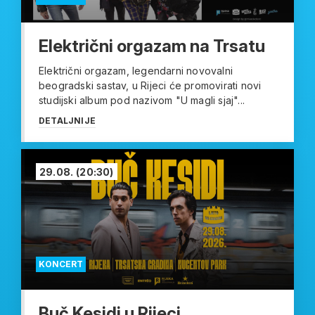
Električni orgazam na Trsatu
Električni orgazam, legendarni novovalni
beogradski sastav, u Rijeci će promovirati novi
studijski album pod nazivom "U magli sjaj"...
DETALJNIJE
29.08.
(20:30)
KONCERT
Buč Kesidi u Rijeci