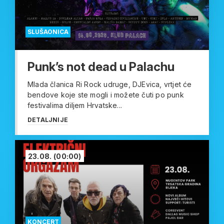
SLUŠAONICA
Punk’s not dead u Palachu
Mlada članica Ri Rock udruge, DJEvica, vrtjet će
bendove koje ste mogli i možete čuti po punk
festivalima diljem Hrvatske...
DETALJNIJE
23.08.
(00:00)
KONCERT