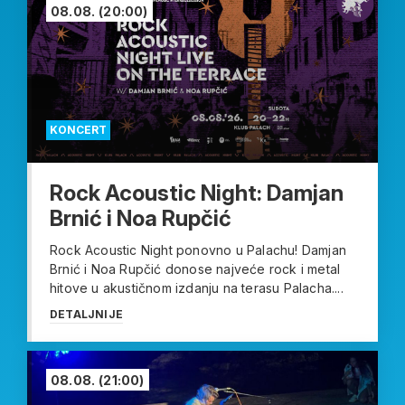
08.08.
(20:00)
KONCERT
Rock Acoustic Night: Damjan
Brnić i Noa Rupčić
Rock Acoustic Night ponovno u Palachu! Damjan
Brnić i Noa Rupčić donose najveće rock i metal
hitove u akustičnom izdanju na terasu Palacha....
DETALJNIJE
08.08.
(21:00)