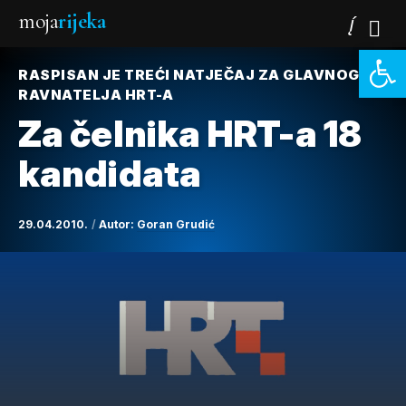
moja
rijeka
Open 
RASPISAN JE TREĆI NATJEČAJ ZA GLAVNOG
RAVNATELJA HRT-A
Za čelnika HRT-a 18
kandidata
29.04.2010.
Autor:
Goran Grudić