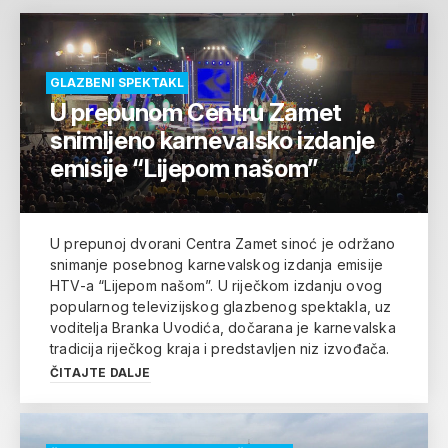
GLAZBENI SPEKTAKL
U prepunom Centru Zamet
snimljeno karnevalsko izdanje
emisije “Lijepom našom”
U prepunoj dvorani Centra Zamet sinoć je održano
snimanje posebnog karnevalskog izdanja emisije
HTV-a “Lijepom našom”. U riječkom izdanju ovog
popularnog televizijskog glazbenog spektakla, uz
voditelja Branka Uvodića, dočarana je karnevalska
tradicija riječkog kraja i predstavljen niz izvođača.
ČITAJTE DALJE