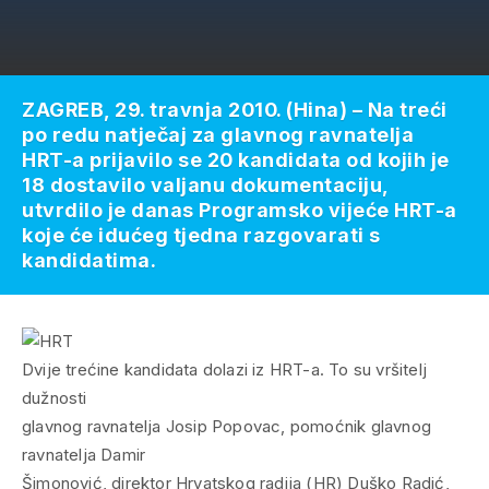
ZAGREB, 29. travnja 2010. (Hina) – Na treći
po redu natječaj za glavnog ravnatelja
HRT-a prijavilo se 20 kandidata od kojih je
18 dostavilo valjanu dokumentaciju,
utvrdilo je danas Programsko vijeće HRT-a
koje će idućeg tjedna razgovarati s
kandidatima.
Dvije trećine kandidata dolazi iz HRT-a. To su vršitelj
dužnosti
glavnog ravnatelja Josip Popovac, pomoćnik glavnog
ravnatelja Damir
Šimonović, direktor Hrvatskog radija (HR) Duško Radić,