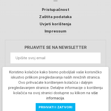
Pristupačnost
Zaštita podataka
Uvjeti korištenja
Impressum
PRIJAVITE SE NA NEWSLETTER
GDPR Information
Koristimo kolačiće kako bismo poboljšali vaše korisničko
Prihvaćam da se moji podaci spremaju u bazu
iskustvo prilikom pregledavanja naših mrežnih stranica.
podataka i koriste u svrhu slanja MojaRijeka
Ovo prihvaćate korištenjem kolačića i daljnjim
newslettera
pregledavanjem stranice. Detaljne informacije o korištenju
MOJARIJEKA NEWSLETTER
kolačića na ovoj stranici dostupne su klikom na
više
PRIJAVI SE
informacija
.
PRIHVATI I ZATVORI