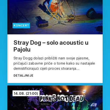
KONCERT
Stray Dog – solo acoustic u
Pajolu
Stray Dogg dolazi približiti nam svoje pjesme,
pričajući zabavne priče o tome kako su nastajale
demistificirajući cijeli proces stvaranja....
DETALJNIJE
14.08.
(21:00)