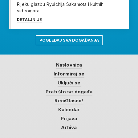
Rijeku glazbu Ryuichija Sakamota i kultnih
videoigara...
DETALJNIJE
POGLEDAJ SVA DOGAĐANJA
Naslovnica
Informiraj se
Uključi se
Prati što se događa
ReciGlasno!
Kalendar
Prijava
Arhiva