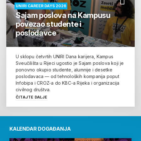
UNIRI CAREER DAYS 2026
Sajam poslova na Kampusu
povezao studente i
poslodavce
U sklopu četvrtih UNIRI Dana karijera, Kampus
Sveučilišta u Rijeci ugostio je Sajam poslova koji je
ponovno okupio studente, alumnije i desetke
poslodavaca — od tehnoloških kompanija poput
Infobipa i CROZ-a do KBC-a Rijeka i organizacija
civilnog društva.
ČITAJTE DALJE
KALENDAR DOGAĐANJA