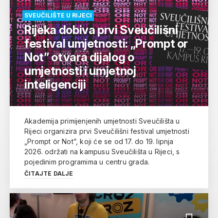
SVEUČILIŠTE U RIJECI
Rijeka dobiva prvi Sveučilišni
festival umjetnosti: „Prompt or
Not” otvara dijalog o
umjetnosti i umjetnoj
inteligenciji
Akademija primijenjenih umjetnosti Sveučilišta u
Rijeci organizira prvi Sveučilišni festival umjetnosti
„Prompt or Not”, koji će se od 17. do 19. lipnja
2026. održati na kampusu Sveučilišta u Rijeci, s
pojedinim programima u centru grada.
ČITAJTE DALJE