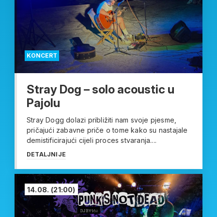
KONCERT
Stray Dog – solo acoustic u
Pajolu
Stray Dogg dolazi približiti nam svoje pjesme,
pričajući zabavne priče o tome kako su nastajale
demistificirajući cijeli proces stvaranja....
DETALJNIJE
14.08.
(21:00)