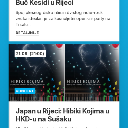
Buč Kesidi u Rijeci
Spoj plesnog disko ritma i čvrstog indie-rock
zvuka idealan je za kasnoljetni open-air party na
Trsatu....
DETALJNIJE
21.09.
(21:00)
KONCERT
Japan u Rijeci: Hibiki Kojima u
HKD-u na Sušaku