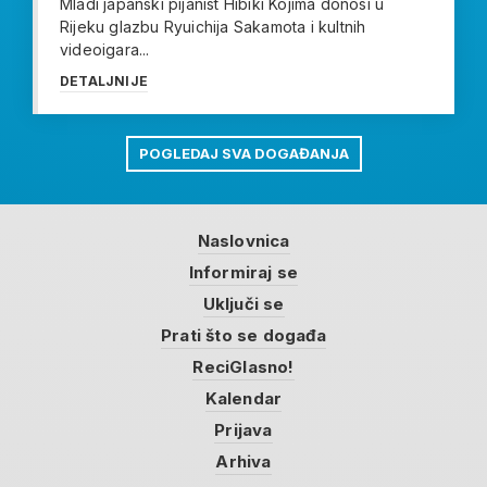
Mladi japanski pijanist Hibiki Kojima donosi u
Rijeku glazbu Ryuichija Sakamota i kultnih
videoigara...
DETALJNIJE
POGLEDAJ SVA DOGAĐANJA
Naslovnica
Informiraj se
Uključi se
Prati što se događa
ReciGlasno!
Kalendar
Prijava
Arhiva