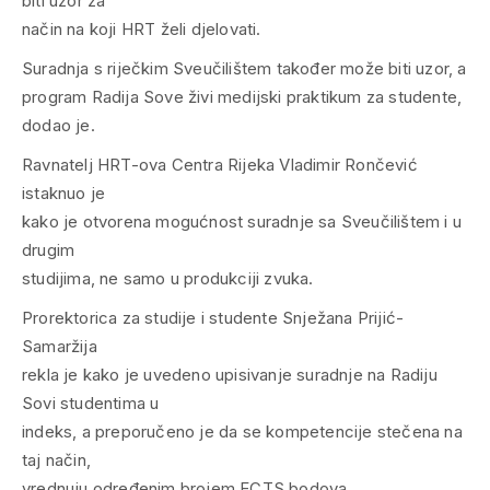
biti uzor za
način na koji HRT želi djelovati.
Suradnja s riječkim Sveučilištem također može biti uzor, a
program Radija Sove živi medijski praktikum za studente,
dodao je.
Ravnatelj HRT-ova Centra Rijeka Vladimir Rončević
istaknuo je
kako je otvorena mogućnost suradnje sa Sveučilištem i u
drugim
studijima, ne samo u produkciji zvuka.
Prorektorica za studije i studente Snježana Prijić-
Samaržija
rekla je kako je uvedeno upisivanje suradnje na Radiju
Sovi studentima u
indeks, a preporučeno je da se kompetencije stečena na
taj način,
vrednuju određenim brojem ECTS bodova.