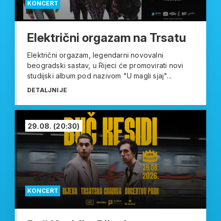
KONCERT
Električni orgazam na Trsatu
Električni orgazam, legendarni novovalni
beogradski sastav, u Rijeci će promovirati novi
studijski album pod nazivom "U magli sjaj"...
DETALJNIJE
29.08.
(20:30)
KONCERT