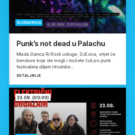
SLUŠAONICA
Punk’s not dead u Palachu
Mlada članica Ri Rock udruge, DJEvica, vrtjet će
bendove koje ste mogli i možete čuti po punk
festivalima diljem Hrvatske...
DETALJNIJE
23.08.
(00:00)