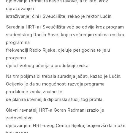
djelovanje formatira naše stavove, a to isto, kroz
obrazovanje i
istraživanje, čini i Sveučilište, rekao je rektor Lučin.
Suradnja HRT-a i Sveučilišta već se odvija kroz program
studentskog Radija Sove, koji u večernjim satima emitira
program na
frekvenciji Radio Rijeke, djeluje pet godina te je u
programu
cjeloživotnog učenja u produkciji zvuka.
Na tim poljima bi trebala suradnja jačati, kazao je Lučin.
Ocijenio je da su mogućnosti razvoja programa
produkcije zvuka znatne te
se planira utemeljiti diplomski studij tog profila.
Glavni ravnatelj HRT-a Goran Radman izrazio je
zadovoljstvo
djelovanjem HRT-ovog Centra Rijeka, ocijenivši da može