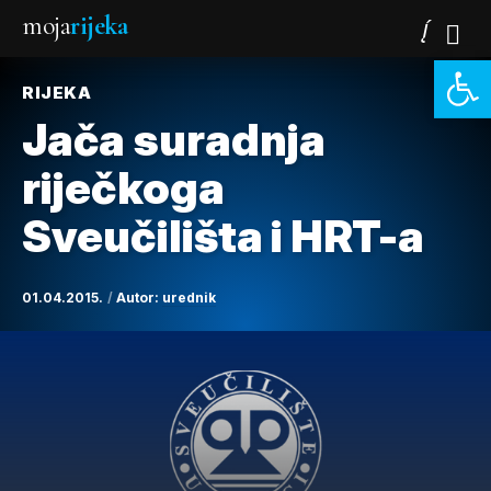
moja
rijeka
Open 
RIJEKA
Jača suradnja
riječkoga
Sveučilišta i HRT-a
01.04.2015.
Autor:
urednik