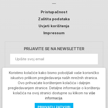
Pristupačnost
Zaštita podataka
Uvjeti korištenja
Impressum
PRIJAVITE SE NA NEWSLETTER
GDPR Information
Koristimo kolačiće kako bismo poboljšali vaše korisničko
Prihvaćam da se moji podaci spremaju u bazu
iskustvo prilikom pregledavanja naših mrežnih stranica.
podataka i koriste u svrhu slanja MojaRijeka
Ovo prihvaćate korištenjem kolačića i daljnjim
newslettera
pregledavanjem stranice. Detaljne informacije o korištenju
MOJARIJEKA NEWSLETTER
kolačića na ovoj stranici dostupne su klikom na
više
PRIJAVI SE
informacija
.
PRIHVATI I ZATVORI