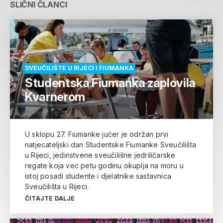
SLIČNI ČLANCI
SVEUČILIŠTE U RIJECI I FIUMANKA
Studentska Fiumanka zaplovila
Kvarnerom
U sklopu 27. Fiumanke jučer je održan prvi
natjecateljski dan Studentske Fiumanke Sveučilišta
u Rijeci, jedinstvene sveučilišne jedriličarske
regate koja već petu godinu okuplja na moru u
istoj posadi studente i djelatnike sastavnica
Sveučilišta u Rijeci.
ČITAJTE DALJE