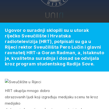
Ugovor o suradnji sklopili su u utorak
riječko Sveučilište i Hrvatska
radiotelevizija (HRT), potpisali su ga u
Rijeci rektor Sveučilišta Pero Lučin i glavni
ravnatelj HRT-a Goran Radman, a, istaknuto
je, kvalitetna suradnja i dosad se odvijala
kroz program studentskog Radija Sove.
HRT okuplja mnogo dobro
obrazovanih ljudi koji izgrađuju medijsku scenu te kroz
medijsko