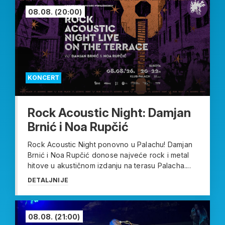
08.08.
(20:00)
KONCERT
Rock Acoustic Night: Damjan
Brnić i Noa Rupčić
Rock Acoustic Night ponovno u Palachu! Damjan
Brnić i Noa Rupčić donose najveće rock i metal
hitove u akustičnom izdanju na terasu Palacha....
DETALJNIJE
08.08.
(21:00)