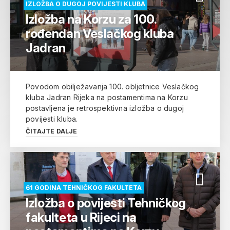
IZLOŽBA O DUGOJ POVIJESTI KLUBA
Izložba na Korzu za 100.
rođendan Veslačkog kluba
Jadran
Povodom obilježavanja 100. obljetnice Veslačkog
kluba Jadran Rijeka na postamentima na Korzu
postavljena je retrospektivna izložba o dugoj
povijesti kluba.
ČITAJTE DALJE
61 GODINA TEHNIČKOG FAKULTETA
Izložba o povijesti Tehničkog
fakulteta u Rijeci na