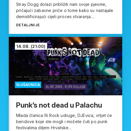
Stray Dogg dolazi približiti nam svoje pjesme,
pričajući zabavne priče o tome kako su nastajale
demistificirajući cijeli proces stvaranja....
DETALJNIJE
14.08.
(21:00)
SLUŠAONICA
Punk’s not dead u Palachu
Mlada članica Ri Rock udruge, DJEvica, vrtjet će
bendove koje ste mogli i možete čuti po punk
festivalima diljem Hrvatske...