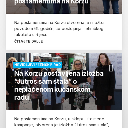
postamentima na Korzu
Na postamentima na Korzu otvorena je izložba
povodom 61. godišnjice postojanja Tehničkog
fakulteta u Rijeci.
ČITAJTE DALJE
NEVIDLJIVI "ŽENSKI" RAD
Na Korzu postavljena izložba
“Jutros sam stala” o
neplaćenom kućanskom
radu
Na postamentima na Korzu, u sklopu istoimene
kampanje, otvorena je izložba “Jutros sam stala”,