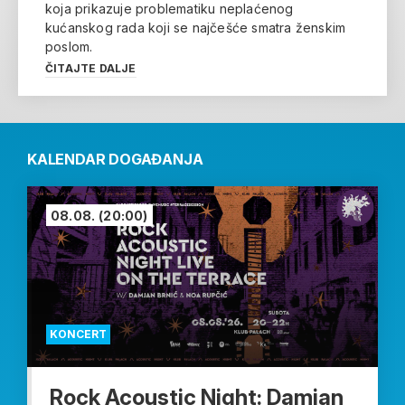
koja prikazuje problematiku neplaćenog
kućanskog rada koji se najčešće smatra ženskim
poslom.
ČITAJTE DALJE
KALENDAR DOGAĐANJA
08.08.
(20:00)
KONCERT
Rock Acoustic Night: Damjan