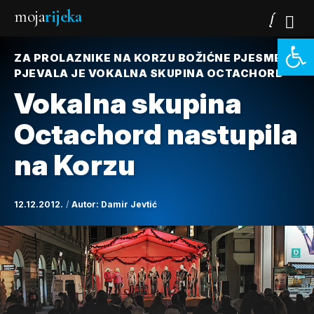
moja
rijeka
Open 
ZA PROLAZNIKE NA KORZU BOŽIĆNE PJESME
PJEVALA JE VOKALNA SKUPINA OCTACHORD
Vokalna skupina
Octachord nastupila
na Korzu
12.12.2012.
Autor:
Damir Jevtić