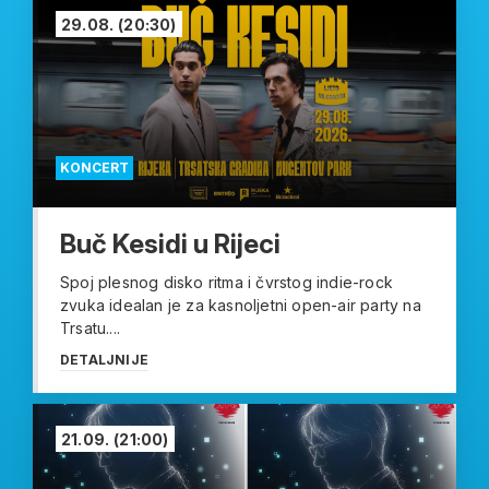
29.08.
(20:30)
KONCERT
Buč Kesidi u Rijeci
Spoj plesnog disko ritma i čvrstog indie-rock
zvuka idealan je za kasnoljetni open-air party na
Trsatu....
DETALJNIJE
21.09.
(21:00)