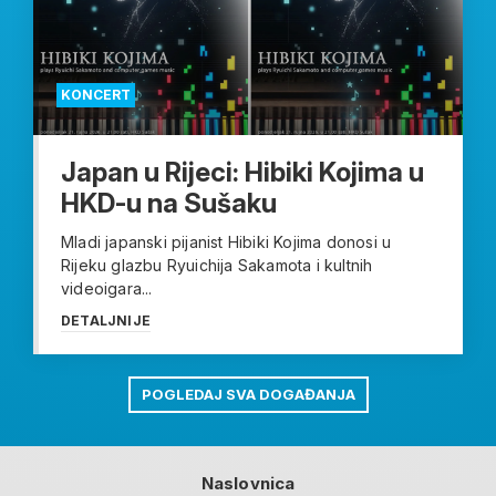
KONCERT
Japan u Rijeci: Hibiki Kojima u
HKD-u na Sušaku
Mladi japanski pijanist Hibiki Kojima donosi u
Rijeku glazbu Ryuichija Sakamota i kultnih
videoigara...
DETALJNIJE
POGLEDAJ SVA DOGAĐANJA
Naslovnica