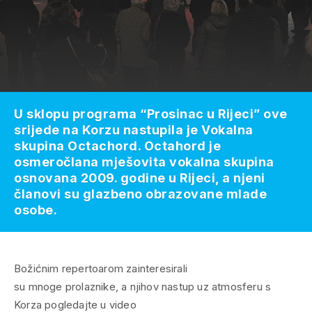
U sklopu programa “Prosinac u Rijeci” ove
srijede na Korzu nastupila je Vokalna
skupina Octachord. Octahord je
osmeročlana mješovita vokalna skupina
osnovana 2009. godine u Rijeci, a njeni
članovi su glazbeno obrazovane mlade
osobe.
Božićnim repertoarom zainteresirali
su mnoge prolaznike, a njihov nastup uz atmosferu s
Korza pogledajte u video