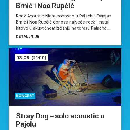
Brnić i Noa Rupčić
Rock Acoustic Night ponovno u Palachu! Damjan
Brnić i Noa Rupčić donose najveće rock i metal
hitove u akustičnom izdanju na terasu Palacha....
DETALJNIJE
08.08.
(21:00)
KONCERT
Stray Dog – solo acoustic u
Pajolu