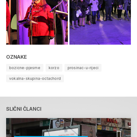
OZNAKE
bozicne-pjesme
korzo
prosinac-u-rijeci
vokalna-skupina-octachord
SLIČNI ČLANCI