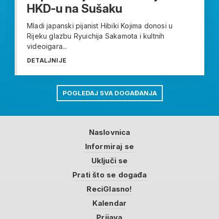
HKD-u na Sušaku
Mladi japanski pijanist Hibiki Kojima donosi u
Rijeku glazbu Ryuichija Sakamota i kultnih
videoigara...
DETALJNIJE
POGLEDAJ SVA DOGAĐANJA
Naslovnica
Informiraj se
Uključi se
Prati što se događa
ReciGlasno!
Kalendar
Prijava