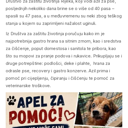
Društvo za zaštitu životinja Rijeka, koji vodi azil za pse,
posljednjih nekoliko dana brine se o više od 40 pasa –
spasili su 47 pasa, a u međuvremenu su neki zbog teškog
stanja u kojem su zaprimljeni nažalost uginuli.
Iz Društva za zaštitu životinja poručuju kako im je
najpotrebnija gastro hrana sa sitnim zrnom, kao i sredstva
za čišćenje, poput domestosa i sanitola te pribora, kao
što su mopovi za pranje podova i rukavice. Prikupljaju se i
druge potrepštine: podlošci, deke i plahte, hrana za
odrasle pse, recovery i gastro konzerve. Azil prima i
pomoć pri cijepljenju, čipiranju i čišćenju te pomoć za
veterinarske troškove.