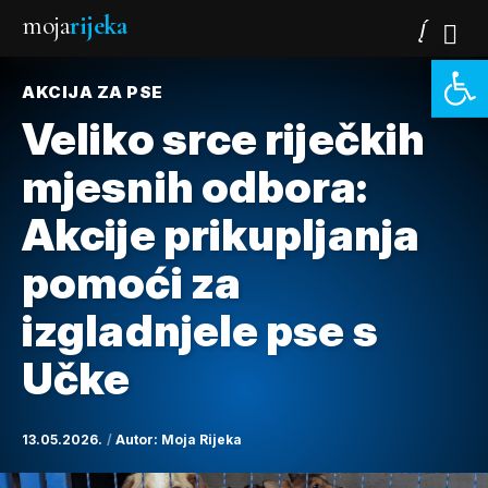
moja
rijeka
Open 
AKCIJA ZA PSE
Veliko srce riječkih
mjesnih odbora:
Akcije prikupljanja
pomoći za
izgladnjele pse s
Učke
13.05.2026.
Autor:
Moja Rijeka