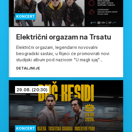
KONCERT
Električni orgazam na Trsatu
Električni orgazam, legendarni novovalni
beogradski sastav, u Rijeci će promovirati novi
studijski album pod nazivom "U magli sjaj"...
DETALJNIJE
29.08.
(20:30)
KONCERT