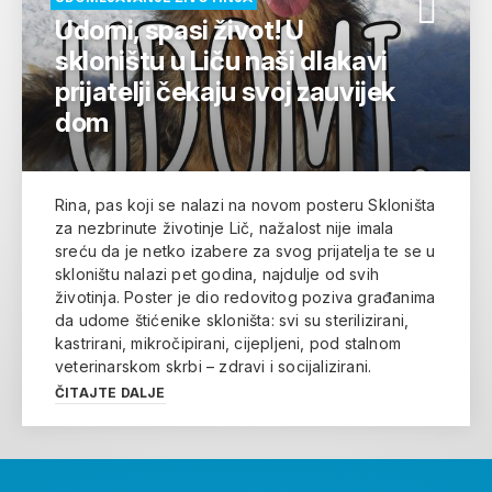
Udomi, spasi život! U
skloništu u Liču naši dlakavi
prijatelji čekaju svoj zauvijek
dom
Rina, pas koji se nalazi na novom posteru Skloništa
za nezbrinute životinje Lič, nažalost nije imala
sreću da je netko izabere za svog prijatelja te se u
skloništu nalazi pet godina, najdulje od svih
životinja. Poster je dio redovitog poziva građanima
da udome štićenike skloništa: svi su sterilizirani,
kastrirani, mikročipirani, cijepljeni, pod stalnom
veterinarskom skrbi – zdravi i socijalizirani.
ČITAJTE DALJE