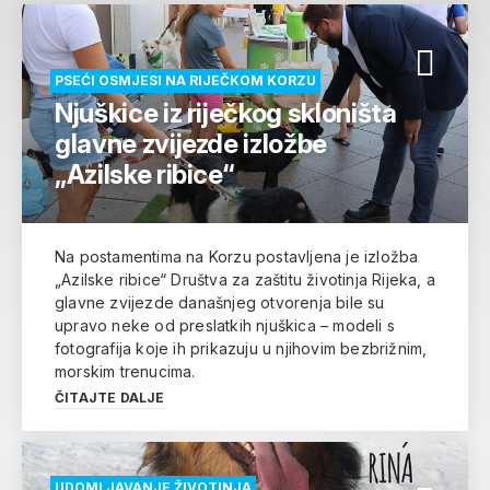
PSEĆI OSMJESI NA RIJEČKOM KORZU
Njuškice iz riječkog skloništa
glavne zvijezde izložbe
„Azilske ribice“
Na postamentima na Korzu postavljena je izložba
„Azilske ribice“ Društva za zaštitu životinja Rijeka, a
glavne zvijezde današnjeg otvorenja bile su
upravo neke od preslatkih njuškica – modeli s
fotografija koje ih prikazuju u njihovim bezbrižnim,
morskim trenucima.
ČITAJTE DALJE
UDOMLJAVANJE ŽIVOTINJA