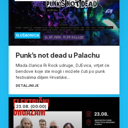
SLUŠAONICA
Punk’s not dead u Palachu
Mlada članica Ri Rock udruge, DJEvica, vrtjet će
bendove koje ste mogli i možete čuti po punk
festivalima diljem Hrvatske...
DETALJNIJE
23.08.
(00:00)