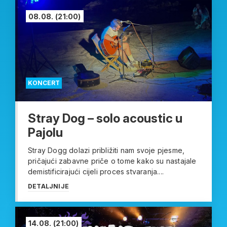
08.08.
(21:00)
KONCERT
Stray Dog – solo acoustic u
Pajolu
Stray Dogg dolazi približiti nam svoje pjesme,
pričajući zabavne priče o tome kako su nastajale
demistificirajući cijeli proces stvaranja....
DETALJNIJE
14.08.
(21:00)