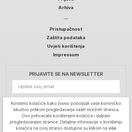
Arhiva
Pristupačnost
Zaštita podataka
Uvjeti korištenja
Impressum
PRIJAVITE SE NA NEWSLETTER
GDPR Information
Koristimo kolačiće kako bismo poboljšali vaše korisničko
Prihvaćam da se moji podaci spremaju u bazu
iskustvo prilikom pregledavanja naših mrežnih stranica.
podataka i koriste u svrhu slanja MojaRijeka
Ovo prihvaćate korištenjem kolačića i daljnjim
newslettera
pregledavanjem stranice. Detaljne informacije o korištenju
MOJARIJEKA NEWSLETTER
kolačića na ovoj stranici dostupne su klikom na
više