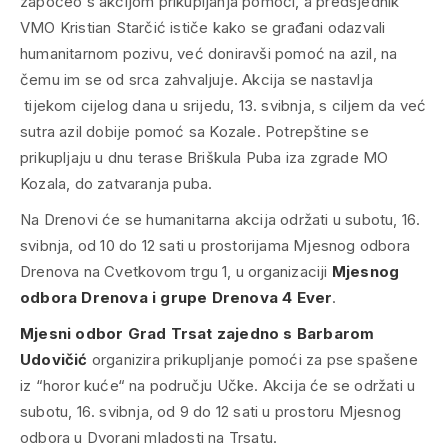
započeo s akcijom prikupljanja pomoći, a predsjednik
VMO Kristian Starčić ističe kako se građani odazvali
humanitarnom pozivu, već doniravši pomoć na azil, na
čemu im se od srca zahvaljuje. Akcija se nastavlja
tijekom cijelog dana u srijedu, 13. svibnja, s ciljem da već
sutra azil dobije pomoć sa Kozale. Potrepštine se
prikupljaju u dnu terase Briškula Puba iza zgrade MO
Kozala, do zatvaranja puba.
Na Drenovi će se humanitarna akcija održati u subotu, 16.
svibnja, od 10 do 12 sati u prostorijama Mjesnog odbora
Drenova na Cvetkovom trgu 1, u organizaciji
Mjesnog
odbora Drenova i grupe Drenova 4 Ever
.
Mjesni odbor Grad Trsat zajedno s Barbarom
Udovičić
organizira prikupljanje pomoći za pse spašene
iz “horor kuće“ na području Učke. Akcija će se održati u
subotu, 16. svibnja, od 9 do 12 sati u prostoru Mjesnog
odbora u Dvorani mladosti na Trsatu.