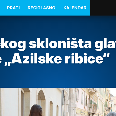
PRATI
RECIGLASNO
KALENDAR
ečkog skloništa gl
 „Azilske ribice“