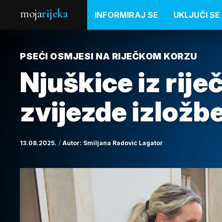
moja
rijeka
INFORMIRAJ SE
UKLJUČI SE
PSEĆI OSMJESI NA RIJEČKOM KORZU
Njuškice iz rij
zvijezde izložbe
13.08.2025.
Autor:
Smiljana Radović Lagator