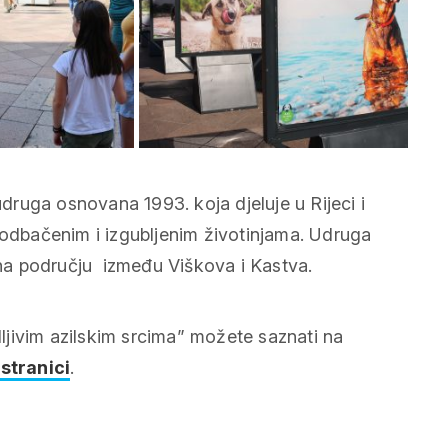
udruga osnovana 1993. koja djeluje u Rijeci i
 odbačenim i izgubljenim životinjama. Udruga
i na području između Viškova i Kastva.
idljivim azilskim srcima” možete saznati na
stranici
.