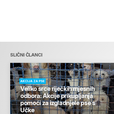
SLIČNI ČLANCI
AKCIJA ZA PSE
Veliko srce riječkih mjesnih
odbora: Akcije prikupljanja
pomoći za izgladnjele pse s
Učke