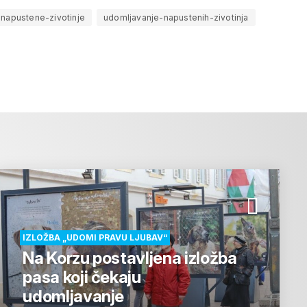
napustene-zivotinje
udomljavanje-napustenih-zivotinja
IZLOŽBA „UDOMI PRAVU LJUBAV“
Na Korzu postavljena izložba
pasa koji čekaju
udomljavanje