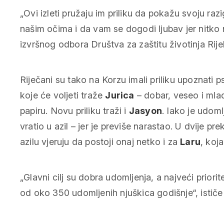
„Ovi izleti pružaju im priliku da pokažu svoju razig
našim očima i da vam se dogodi ljubav jer nitko 
izvršnog odbora Društva za zaštitu životinja Rije
Riječani su tako na Korzu imali priliku upoznati 
koje će voljeti traže
Jurica
– dobar, veseo i mlad
papiru. Novu priliku traži i
Jasyon
. Iako je udoml
vratio u azil – jer je previše narastao. U dvije pr
azilu vjeruju da postoji onaj netko i za
Laru
, koja
„Glavni cilj su dobra udomljenja, a najveći priori
od oko 350 udomljenih njuškica godišnje“, ističe 