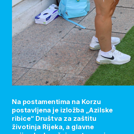
Na postamentima na Korzu
postavljena je izložba „Azilske
ribice“ Društva za zaštitu
životinja Rijeka, a glavne