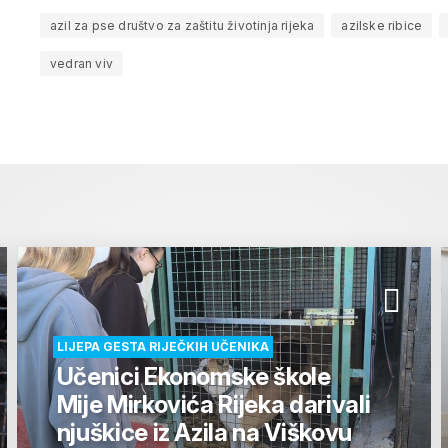
azil za pse društvo za zaštitu životinja rijeka
azilske ribice
vedran viv
LIJEPA GESTA RIJEČKIH UČENIKA
Učenici Ekonomske škole
Mije Mirkovića Rijeka darivali
njuškice iz Azila na Viškovu