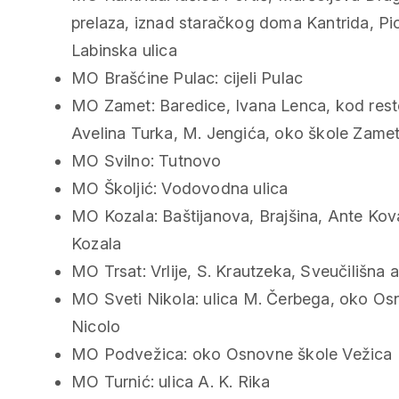
prelaza, iznad staračkog doma Kantrida, Pion
Labinska ulica
MO Brašćine Pulac: cijeli Pulac
MO Zamet: Baredice, Ivana Lenca, kod rest
Avelina Turka, M. Jengića, oko škole Zame
MO Svilno: Tutnovo
MO Školjić: Vodovodna ulica
MO Kozala: Baštijanova, Brajšina, Ante Kov
Kozala
MO Trsat: Vrlije, S. Krautzeka, Sveučilišna 
MO Sveti Nikola: ulica M. Čerbega, oko Os
Nicolo
MO Podvežica: oko Osnovne škole Vežica
MO Turnić: ulica A. K. Rika