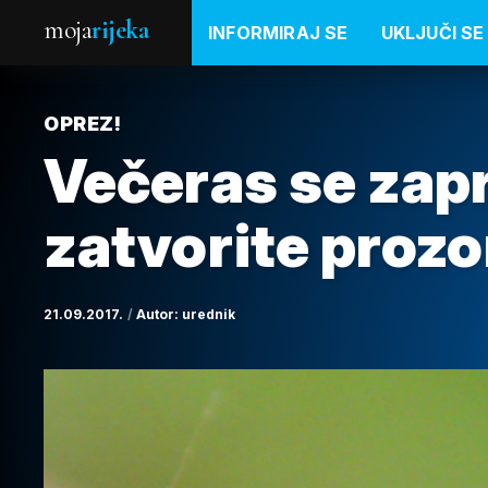
moja
rijeka
INFORMIRAJ SE
UKLJUČI SE
OPREZ!
Večeras se zap
zatvorite prozo
21.09.2017.
Autor:
urednik