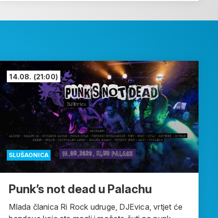
14.08.
(21:00)
SLUŠAONICA
Punk’s not dead u Palachu
Mlada članica Ri Rock udruge, DJEvica, vrtjet će