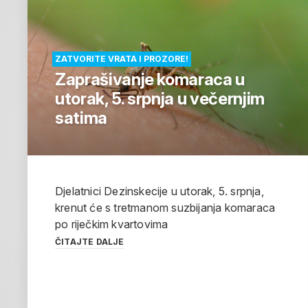
ZATVORITE VRATA I PROZORE!
Zaprašivanje komaraca u
utorak, 5. srpnja u večernjim
satima
Djelatnici Dezinskecije u utorak, 5. srpnja,
krenut će s tretmanom suzbijanja komaraca
po riječkim kvartovima
ČITAJTE DALJE