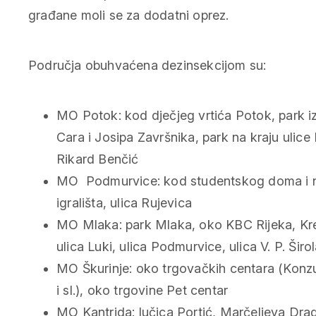
građane moli se za dodatni oprez.
Područja obuhvaćena dezinsekcijom su:
MO Potok: kod dječjeg vrtića Potok, park i
Cara i Josipa Završnika, park na kraju ulice 
Rikard Benčić
MO Podmurvice: kod studentskog doma i
igrališta, ulica Rujevica
MO Mlaka: park Mlaka, oko KBC Rijeka, Kre
ulica Luki, ulica Podmurvice, ulica V. P. Širo
MO Škurinje: oko trgovačkih centara (Konz
i sl.), oko trgovine Pet centar
MO Kantrida: lučica Portić, Marčeljeva Dr