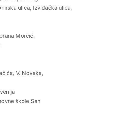
irska ulica, Izviđačka ulica,
orana Morčić,
t
ačića, V. Novaka,
avenija
novne škole San