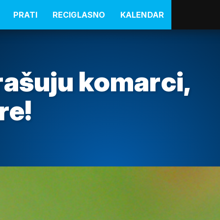
PRATI
RECIGLASNO
KALENDAR
rašuju komarci,
re!