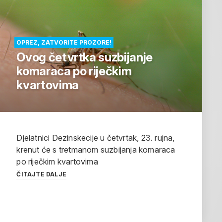
OPREZ, ZATVORITE PROZORE!
Ovog četvrtka suzbijanje
komaraca po riječkim
kvartovima
Djelatnici Dezinskecije u četvrtak, 23. rujna,
krenut će s tretmanom suzbijanja komaraca
po riječkim kvartovima
ČITAJTE DALJE