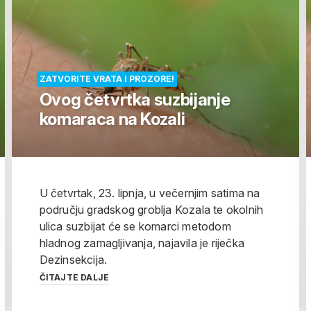
ZATVORITE VRATA I PROZORE!
Ovog četvrtka suzbijanje
komaraca na Kozali
U četvrtak, 23. lipnja, u večernjim satima na
području gradskog groblja Kozala te okolnih
ulica suzbijat će se komarci metodom
hladnog zamagljivanja, najavila je riječka
Dezinsekcija.
ČITAJTE DALJE