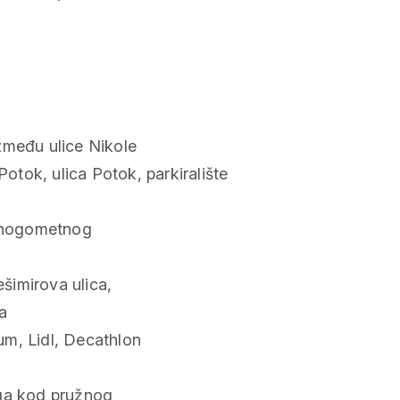
zmeđu ulice Nikole
Potok, ulica Potok, parkiralište
 nogometnog
šimirova ulica,
la
um, Lidl, Decathlon
aga kod pružnog