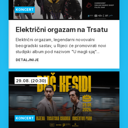
KONCERT
Električni orgazam na Trsatu
Električni orgazam, legendarni novovalni
beogradski sastav, u Rijeci će promovirati novi
studijski album pod nazivom "U magli sjaj"...
DETALJNIJE
29.08.
(20:30)
KONCERT