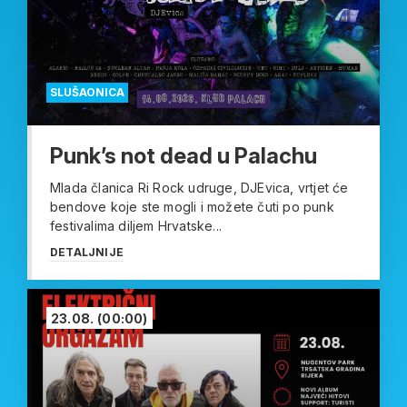
SLUŠAONICA
Punk’s not dead u Palachu
Mlada članica Ri Rock udruge, DJEvica, vrtjet će
bendove koje ste mogli i možete čuti po punk
festivalima diljem Hrvatske...
DETALJNIJE
23.08.
(00:00)