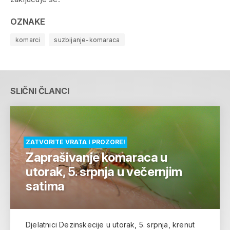
OZNAKE
komarci
suzbijanje-komaraca
SLIČNI ČLANCI
ZATVORITE VRATA I PROZORE!
Zaprašivanje komaraca u
utorak, 5. srpnja u večernjim
satima
Djelatnici Dezinskecije u utorak, 5. srpnja, krenut