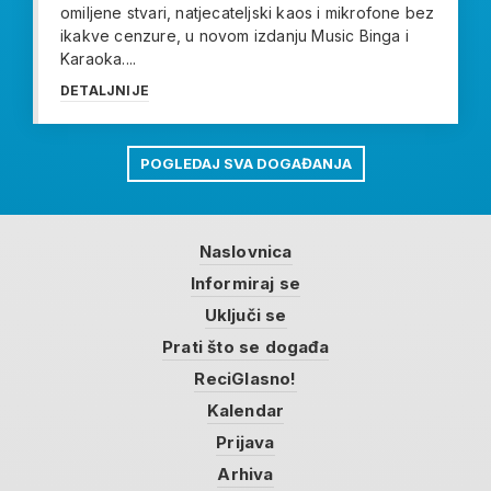
omiljene stvari, natjecateljski kaos i mikrofone bez
ikakve cenzure, u novom izdanju Music Binga i
Karaoka....
DETALJNIJE
POGLEDAJ SVA DOGAĐANJA
Naslovnica
Informiraj se
Uključi se
Prati što se događa
ReciGlasno!
Kalendar
Prijava
Arhiva