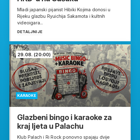
Mladi japanski pijanist Hibiki Kojima donosi u
Rijeku glazbu Ryuichija Sakamota i kultnih
videoigara...
DETALJNIJE
29.08.
(20:00)
KARAOKE
Glazbeni bingo i karaoke za
kraj ljeta u Palachu
Klub Palach i Ri Rock ponovno spajaju dvije