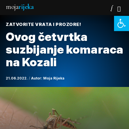
moja
rijeka
Open 
ZATVORITE VRATA I PROZORE!
Ovog četvrtka
suzbijanje komaraca
na Kozali
21.06.2022.
Autor:
Moja Rijeka