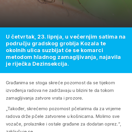
U četvrtak, 23. lipnja, u večernjim satima na
području gradskog groblja Kozala te
okolnih ulica suzbijat će se komarci
metodom hladnog zamagljivanja, najavila
je riječka Dezinsekcija.
Građanima se stoga skreće pozornost da se tijekom
izvođenja radova ne zadržavaju u blizini te da tokom
zamagljivanja zatvore vrata i prozore.
„Također, skrećemo pozornost pčelarima da za vrijeme
radova drže pčele zatvorene u košnicama. Molimo sve
vozače, prolaznike i ostale građane za dodatan oprez.“,
zaključuje se.