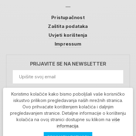
Pristupačnost
Zaštita podataka
Uvjeti korištenja
Impressum
PRIJAVITE SE NA NEWSLETTER
GDPR Information
Koristimo kolačiće kako bismo poboljšali vaše korisničko
Prihvaćam da se moji podaci spremaju u bazu
iskustvo prilikom pregledavanja naših mrežnih stranica.
podataka i koriste u svrhu slanja MojaRijeka
Ovo prihvaćate korištenjem kolačića i daljnjim
newslettera
pregledavanjem stranice. Detaljne informacije o korištenju
MOJARIJEKA NEWSLETTER
kolačića na ovoj stranici dostupne su klikom na
više
PRIJAVI SE
informacija
.