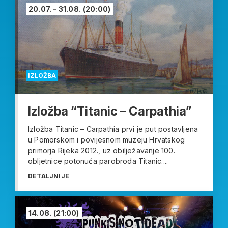
20.07. – 31.08.
(20:00)
IZLOŽBA
Izložba “Titanic – Carpathia”
Izložba Titanic – Carpathia prvi je put postavljena
u Pomorskom i povijesnom muzeju Hrvatskog
primorja Rijeka 2012., uz obilježavanje 100.
obljetnice potonuća parobroda Titanic....
DETALJNIJE
14.08.
(21:00)