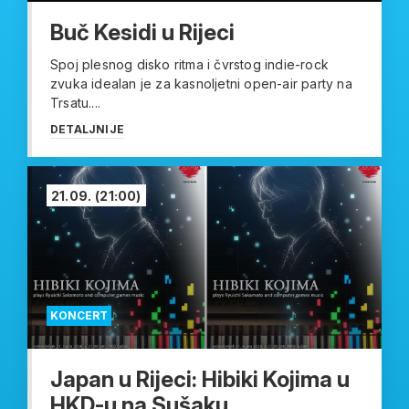
Buč Kesidi u Rijeci
Spoj plesnog disko ritma i čvrstog indie-rock
zvuka idealan je za kasnoljetni open-air party na
Trsatu....
DETALJNIJE
21.09.
(21:00)
KONCERT
Japan u Rijeci: Hibiki Kojima u
HKD-u na Sušaku