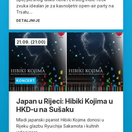
zvuka idealan je za kasnoljetni open-air party na
Trsatu....
DETALJNIJE
21.09.
(21:00)
KONCERT
Japan u Rijeci: Hibiki Kojima u
HKD-u na Sušaku
Mladi japanski pijanist Hibiki Kojima donosi u
Rijeku glazbu Ryuichija Sakamota i kultnih