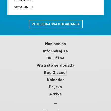
videoigara...
DETALJNIJE
POGLEDAJ SVA DOGAĐANJA
Naslovnica
Informiraj se
Uključi se
Prati što se događa
ReciGlasno!
Kalendar
Prijava
Arhiva