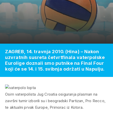
ZAGREB, 14. travnja 2010. (Hina) – Nakon
uzvratnih susreta četvrtfinala vaterpolske
Eurolige doznali smo putnike na Final Four
koji će se 14. i 15. svibnja održati u Napulju.
Osim vaterpolista Jug Croatia osiguranja plasman na
završni turnir izborili su i beogradski Partizan, Pro Recco,
te aktualni prvak Europe, Primorac iz Kotora.