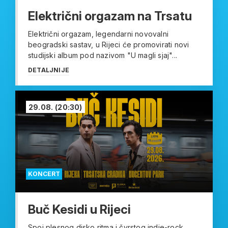
Električni orgazam na Trsatu
Električni orgazam, legendarni novovalni
beogradski sastav, u Rijeci će promovirati novi
studijski album pod nazivom "U magli sjaj"...
DETALJNIJE
29.08.
(20:30)
KONCERT
Buč Kesidi u Rijeci
Spoj plesnog disko ritma i čvrstog indie-rock