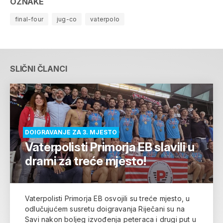
OZNAKE
final-four
jug-co
vaterpolo
SLIČNI ČLANCI
DOIGRAVANJE ZA 3. MJESTO
Vaterpolisti Primorja EB slavili u
drami za treće mjesto!
Vaterpolisti Primorja EB osvojili su treće mjesto, u
odlučujućem susretu doigravanja Riječani su na
Savi nakon boljeg izvođenja peteraca i drugi put u