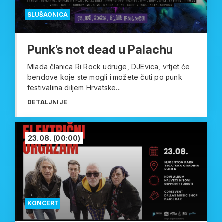
SLUŠAONICA
Punk’s not dead u Palachu
Mlada članica Ri Rock udruge, DJEvica, vrtjet će
bendove koje ste mogli i možete čuti po punk
festivalima diljem Hrvatske...
DETALJNIJE
23.08.
(00:00)
KONCERT