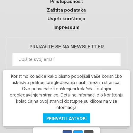
Pristupačnost
Zaštita podataka
Uvjeti korištenja
Impressum
PRIJAVITE SE NA NEWSLETTER
GDPR Information
Koristimo kolačiće kako bismo poboljšali vaše korisničko
Prihvaćam da se moji podaci spremaju u bazu
iskustvo prilikom pregledavanja naših mrežnih stranica.
podataka i koriste u svrhu slanja MojaRijeka
Ovo prihvaćate korištenjem kolačića i daljnjim
newslettera
pregledavanjem stranice. Detaljne informacije o korištenju
MOJARIJEKA NEWSLETTER
kolačića na ovoj stranici dostupne su klikom na
više
PRIJAVI SE
informacija
.
PRIHVATI I ZATVORI