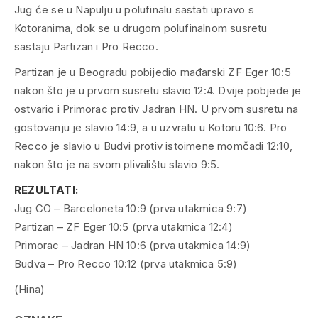
Jug će se u Napulju u polufinalu sastati upravo s
Kotoranima, dok se u drugom polufinalnom susretu
sastaju Partizan i Pro Recco.
Partizan je u Beogradu pobijedio mađarski ZF Eger 10:5
nakon što je u prvom susretu slavio 12:4. Dvije pobjede je
ostvario i Primorac protiv Jadran HN. U prvom susretu na
gostovanju je slavio 14:9, a u uzvratu u Kotoru 10:6. Pro
Recco je slavio u Budvi protiv istoimene momčadi 12:10,
nakon što je na svom plivalištu slavio 9:5.
REZULTATI:
Jug CO – Barceloneta 10:9 (prva utakmica 9:7)
Partizan – ZF Eger 10:5 (prva utakmica 12:4)
Primorac – Jadran HN 10:6 (prva utakmica 14:9)
Budva – Pro Recco 10:12 (prva utakmica 5:9)
(Hina)