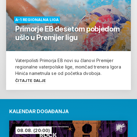
A-1 REGIONALNA LIGA
Primorje EB desetom pobjedom
ušlo u Premijer ligu
Vaterpolisti Primorja EB novi su članovi Premijer
regionalne vaterpolske lige, momčad trenera Igora
Hinića nametnula se od početka dvoboja.
ČITAJTE DALJE
KALENDAR DOGAĐANJA
08.08.
(20:00)