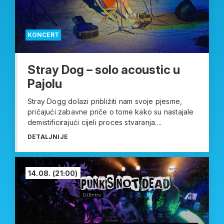
KONCERT
Stray Dog – solo acoustic u
Pajolu
Stray Dogg dolazi približiti nam svoje pjesme,
pričajući zabavne priče o tome kako su nastajale
demistificirajući cijeli proces stvaranja....
DETALJNIJE
14.08.
(21:00)