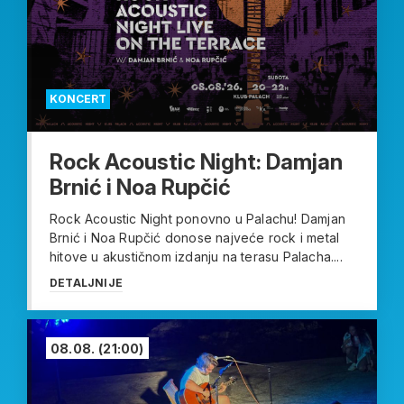
KONCERT
Rock Acoustic Night: Damjan
Brnić i Noa Rupčić
Rock Acoustic Night ponovno u Palachu! Damjan
Brnić i Noa Rupčić donose najveće rock i metal
hitove u akustičnom izdanju na terasu Palacha....
DETALJNIJE
08.08.
(21:00)