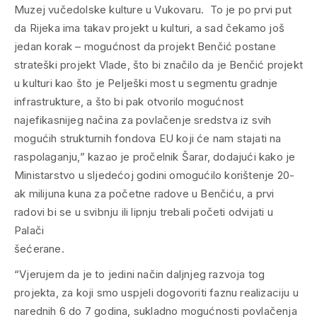
Muzej vučedolske kulture u Vukovaru. To je po prvi put
da Rijeka ima takav projekt u kulturi, a sad čekamo još
jedan korak – mogućnost da projekt Benčić postane
strateški projekt Vlade, što bi značilo da je Benčić projekt
u kulturi kao što je Pelješki most u segmentu gradnje
infrastrukture, a što bi pak otvorilo mogućnost
najefikasnijeg načina za povlačenje sredstva iz svih
mogućih strukturnih fondova EU koji će nam stajati na
raspolaganju,” kazao je pročelnik Šarar, dodajući kako je
Ministarstvo u sljedećoj godini omogućilo korištenje 20-
ak milijuna kuna za početne radove u Benčiću, a prvi
radovi bi se u svibnju ili lipnju trebali početi odvijati u
Palači
šećerane.
“Vjerujem da je to jedini način daljnjeg razvoja tog
projekta, za koji smo uspjeli dogovoriti faznu realizaciju u
narednih 6 do 7 godina, sukladno mogućnosti povlačenja