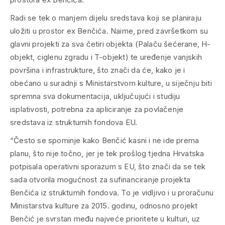
Radi se tek o manjem dijelu sredstava koji se planiraju
uložiti u prostor ex Benčića. Naime, pred završetkom su
glavni projekti za sva četiri objekta (Palaču šećerane, H-
objekt, ciglenu zgradu i T-objekt) te uređenje vanjskih
površina i infrastrukture, što znači da će, kako je i
obećano u suradnji s Ministarstvom kulture, u siječnju biti
spremna sva dokumentacija, uključujući i studiju
isplativosti, potrebna za apliciranje za povlačenje
sredstava iz strukturnih fondova EU.
“Često se spominje kako Benčić kasni i ne ide prema
planu, što nije točno, jer je tek prošlog tjedna Hrvatska
potpisala operativni sporazum s EU, što znači da se tek
sada otvorila mogućnost za sufinanciranje projekta
Benčića iz strukturnih fondova. To je vidljivo i u proračunu
Ministarstva kulture za 2015. godinu, odnosno projekt
Benčić je svrstan među najveće prioritete u kulturi, uz