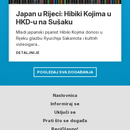
Japan u Rijeci: Hibiki Kojima u
HKD-u na Sušaku
Mladi japanski pijanist Hibiki Kojima donosi u
Rijeku glazbu Ryuichija Sakamota i kultnih
videoigara...
DETALJNIJE
POGLEDAJ SVA DOGAĐANJA
Naslovnica
Informiraj se
Uključi se
Prati što se događa
ReciGlasno!