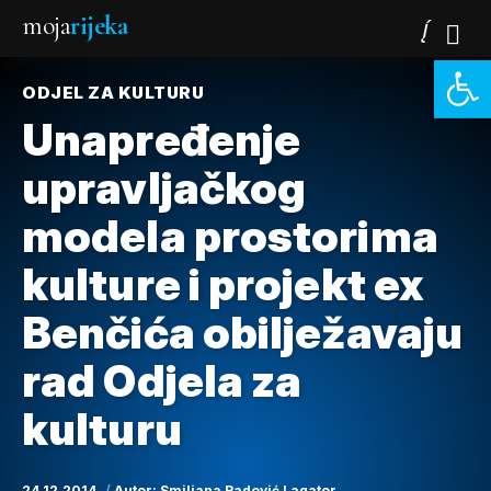
moja
rijeka
Open 
ODJEL ZA KULTURU
Unapređenje
upravljačkog
modela prostorima
kulture i projekt ex
Benčića obilježavaju
rad Odjela za
kulturu
24.12.2014.
Autor:
Smiljana Radović Lagator