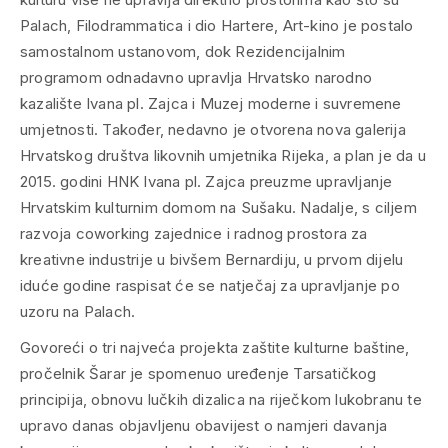
Palach, Filodrammatica i dio Hartere, Art-kino je postalo
samostalnom ustanovom, dok Rezidencijalnim
programom odnadavno upravlja Hrvatsko narodno
kazalište Ivana pl. Zajca i Muzej moderne i suvremene
umjetnosti. Također, nedavno je otvorena nova galerija
Hrvatskog društva likovnih umjetnika Rijeka, a plan je da u
2015. godini HNK Ivana pl. Zajca preuzme upravljanje
Hrvatskim kulturnim domom na Sušaku. Nadalje, s ciljem
razvoja coworking zajednice i radnog prostora za
kreativne industrije u bivšem Bernardiju, u prvom dijelu
iduće godine raspisat će se natječaj za upravljanje po
uzoru na Palach.
Govoreći o tri najveća projekta zaštite kulturne baštine,
pročelnik Šarar je spomenuo uređenje Tarsatičkog
principija, obnovu lučkih dizalica na riječkom lukobranu te
upravo danas objavljenu obavijest o namjeri davanja