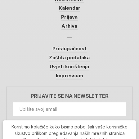
Kalendar
Prijava
Arhiva
Pristupačnost
Zaštita podataka
Uvjeti korištenja
Impressum
PRIJAVITE SE NA NEWSLETTER
GDPR Information
Koristimo kolačiće kako bismo poboljšali vaše korisničko
Prihvaćam da se moji podaci spremaju u bazu
iskustvo prilikom pregledavanja naših mrežnih stranica.
podataka i koriste u svrhu slanja MojaRijeka