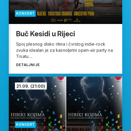
KONCERT
Buč Kesidi u Rijeci
Spoj plesnog disko ritma i čvrstog indie-rock
zvuka idealan je za kasnoljetni open-air party na
Trsatu....
DETALJNIJE
21.09.
(21:00)
KONCERT