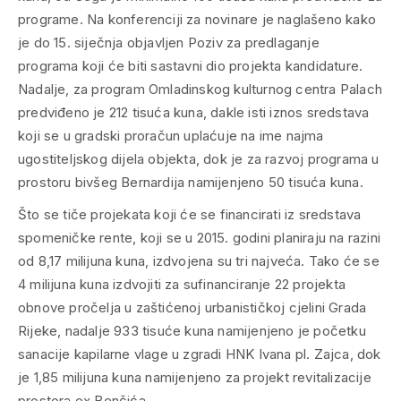
programe. Na konferenciji za novinare je naglašeno kako
je do 15. siječnja objavljen Poziv za predlaganje
programa koji će biti sastavni dio projekta kandidature.
Nadalje, za program Omladinskog kulturnog centra Palach
predviđeno je 212 tisuća kuna, dakle isti iznos sredstava
koji se u gradski proračun uplaćuje na ime najma
ugostiteljskog dijela objekta, dok je za razvoj programa u
prostoru bivšeg Bernardija namijenjeno 50 tisuća kuna.
Što se tiče projekata koji će se financirati iz sredstava
spomeničke rente, koji se u 2015. godini planiraju na razini
od 8,17 milijuna kuna, izdvojena su tri najveća. Tako će se
4 milijuna kuna izdvojiti za sufinanciranje 22 projekta
obnove pročelja u zaštićenoj urbanističkoj cjelini Grada
Rijeke, nadalje 933 tisuće kuna namijenjeno je početku
sanacije kapilarne vlage u zgradi HNK Ivana pl. Zajca, dok
je 1,85 milijuna kuna namijenjeno za projekt revitalizacije
prostora ex Benčića.