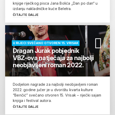
knjige riječkog pisca Jana Bolića „Dan po dan“ u
izdanju nakladničke kuće Beletra.
ČITAJTE DALJE
U RIJECI SVEČANO OTVOREN 15. VRISAK
Dragan Jurak pobjednik
VBZ-ova natječaja za najbolji
neobjavljeni roman 2022.
Dodjelom nagrade za najbolji neobjavljeni roman
2022. godine jučer je u dvorištu kvarta kulture
“Benčić” svečano otvoren 15. Vrisak – riječki sajam
knjiga i festival autora.
ČITAJTE DALJE