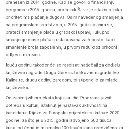
prenesen iz 2014. godine. Kad se govori o financiranju
programa u 2015. godinu, pročelnik Šarar je istaknuo kako
prioritet ima plaćanje dugova. Osim navedenog smanjenja
na programskim sredstvima, u 2015. godini planira se,
prateći smanjenje plaća u gradskoj upravi, i ukupno
smanjenje mase plaća u ustanovama za 5 posto, kao i
smanjenje broja zaposlenih, u prvom redu kroz prirodni
odljev u mirovinu.
Iduću godinu također će se raspisati natječaji za dodjelu
književne nagrade Drago Gervais te likovne nagrade Ivo
Kalina te, drugu godinu zaredom, tri stipendije za mlade
književnike.
Od zanimljivih projekata koji nisu dio Programa javnih
potreba u kulturi, istaknut je nastavak aktivnosti na
kandidaturi Rijeke za Europsku prijestolnicu kulture 2020.
godine, za što je u 2015. godini izdvojeno 500 tisuća
kuna, od čega je minimalno 100 tisuća kuna predviđeno za