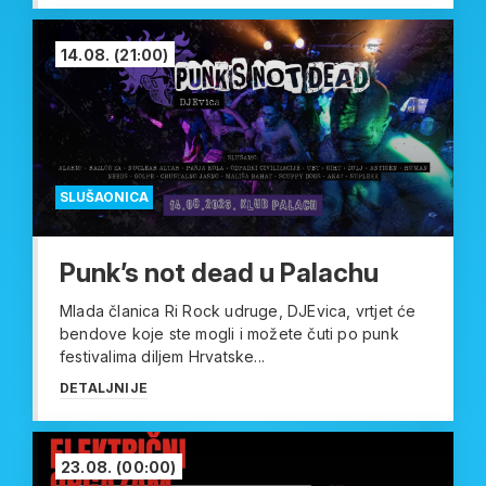
14.08.
(21:00)
SLUŠAONICA
Punk’s not dead u Palachu
Mlada članica Ri Rock udruge, DJEvica, vrtjet će
bendove koje ste mogli i možete čuti po punk
festivalima diljem Hrvatske...
DETALJNIJE
23.08.
(00:00)