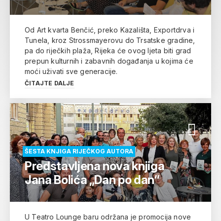
Od Art kvarta Benčić, preko Kazališta, Exportdrva i
Tunela, kroz Strossmayerovu do Trsatske gradine,
pa do riječkih plaža, Rijeka će ovog ljeta biti grad
prepun kulturnih i zabavnih događanja u kojima će
moći uživati sve generacije.
ČITAJTE DALJE
ŠESTA KNJIGA RIJEČKOG AUTORA
Predstavljena nova knjiga
Jana Bolića „Dan po dan“
U Teatro Lounge baru održana je promocija nove