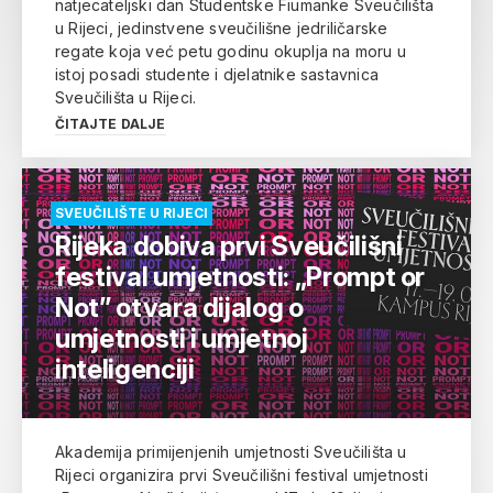
natjecateljski dan Studentske Fiumanke Sveučilišta
u Rijeci, jedinstvene sveučilišne jedriličarske
regate koja već petu godinu okuplja na moru u
istoj posadi studente i djelatnike sastavnica
Sveučilišta u Rijeci.
ČITAJTE DALJE
SVEUČILIŠTE U RIJECI
Rijeka dobiva prvi Sveučilišni
festival umjetnosti: „Prompt or
Not” otvara dijalog o
umjetnosti i umjetnoj
inteligenciji
Akademija primijenjenih umjetnosti Sveučilišta u
Rijeci organizira prvi Sveučilišni festival umjetnosti