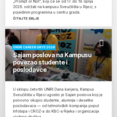
„Prompt or Not”, koji će se od 17. do 19. lipnja
2026. održati na kampusu Sveučilišta u Rijeci, s
pojedinim programima u centru grada.
ČITAJTE DALJE
UNIRI CAREER DAYS 2026
Sajam poslova na Kampusu
povezao studente i
poslodavce
U sklopu četvrtih UNIRI Dana karijera, Kampus
Sveučilišta u Rijeci ugostio je Sajam poslova koji je
ponovno okupio studente, alumnije i desetke
poslodavaca — od tehnoloških kompanija poput
Infobipa i CROZ-a do KBC-a Rijeka i organizacija
civilnog društva.