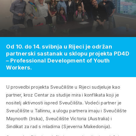
Od 10. do 14. svibnja u Rijeci je održan
partnerski sastanak u sklopu projekta PD4D
– Professional Development of Youth
Workers.
U provedbi projekta Sveučilište u Rijeci sudjeluje kao
partner, kroz Centar za studije mira i konflikata koji je
nositelj aktivnosti ispred Sveučilišta. Vodeći partner je
Sveučilište u Tallinnu, a ulogu partnera imaju i Sveučilište
Maynooth (Irska), Sveučilište Victoria (Australia) i
Sindikat za rad s mladima (Sjeverna Makedonija).