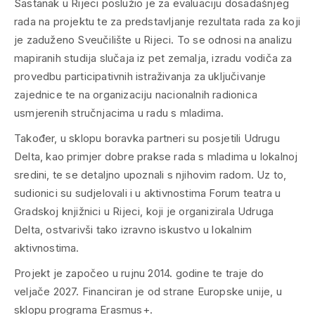
Sastanak u Rijeci poslužio je za evaluaciju dosadašnjeg
rada na projektu te za predstavljanje rezultata rada za koji
je zaduženo Sveučilište u Rijeci. To se odnosi na analizu
mapiranih studija slučaja iz pet zemalja, izradu vodiča za
provedbu participativnih istraživanja za uključivanje
zajednice te na organizaciju nacionalnih radionica
usmjerenih stručnjacima u radu s mladima.
Također, u sklopu boravka partneri su posjetili Udrugu
Delta, kao primjer dobre prakse rada s mladima u lokalnoj
sredini, te se detaljno upoznali s njihovim radom. Uz to,
sudionici su sudjelovali i u aktivnostima Forum teatra u
Gradskoj knjižnici u Rijeci, koji je organizirala Udruga
Delta, ostvarivši tako izravno iskustvo u lokalnim
aktivnostima.
Projekt je započeo u rujnu 2014. godine te traje do
veljače 2027. Financiran je od strane Europske unije, u
sklopu programa Erasmus+.