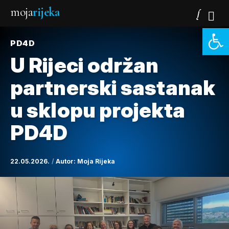
moja
rijeka
Open 
PD4D
U Rijeci održan
partnerski sastanak
u sklopu projekta
PD4D
22.05.2026.
Autor:
Moja Rijeka