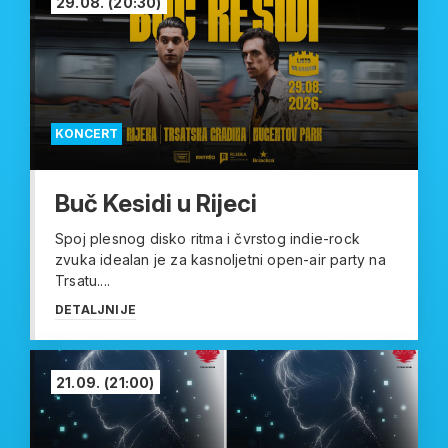
29.08.
(20:30)
KONCERT
Buč Kesidi u Rijeci
Spoj plesnog disko ritma i čvrstog indie-rock
zvuka idealan je za kasnoljetni open-air party na
Trsatu....
DETALJNIJE
21.09.
(21:00)