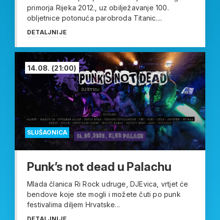
primorja Rijeka 2012., uz obilježavanje 100.
obljetnice potonuća parobroda Titanic....
DETALJNIJE
14.08.
(21:00)
SLUŠAONICA
Punk’s not dead u Palachu
Mlada članica Ri Rock udruge, DJEvica, vrtjet će
bendove koje ste mogli i možete čuti po punk
festivalima diljem Hrvatske...
DETALJNIJE