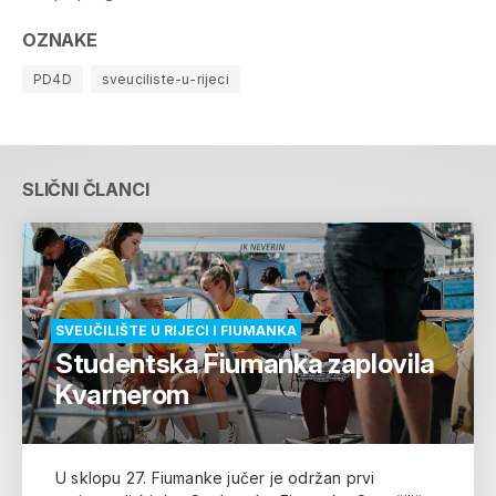
OZNAKE
PD4D
sveuciliste-u-rijeci
SLIČNI ČLANCI
SVEUČILIŠTE U RIJECI I FIUMANKA
Studentska Fiumanka zaplovila
Kvarnerom
U sklopu 27. Fiumanke jučer je održan prvi