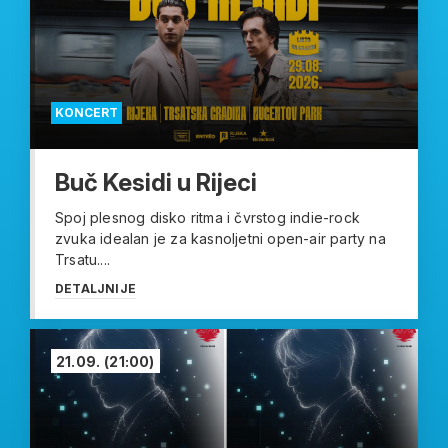
KONCERT
Buč Kesidi u Rijeci
Spoj plesnog disko ritma i čvrstog indie-rock
zvuka idealan je za kasnoljetni open-air party na
Trsatu....
DETALJNIJE
21.09.
(21:00)