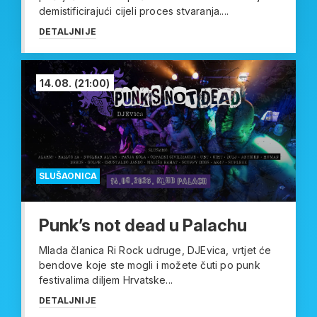
demistificirajući cijeli proces stvaranja....
DETALJNIJE
14.08.
(21:00)
SLUŠAONICA
Punk’s not dead u Palachu
Mlada članica Ri Rock udruge, DJEvica, vrtjet će
bendove koje ste mogli i možete čuti po punk
festivalima diljem Hrvatske...
DETALJNIJE