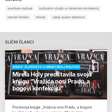
avanture-kulture
kulturalni-studiji-u-lokalnom-kontekstu
nenad-fanuko
ribook
sanja-puljar-dalessio
SLIČNI ČLANCI
VIDEO: ZLOČESTO O HRVATSKOJ POLITICI
Mirela Holy predstavila svoju
knjigu “Vražica nosi Pradu, a
bogovi konfekciju”
Promocija knjige „Vražica nosi Pradu, a bogovi