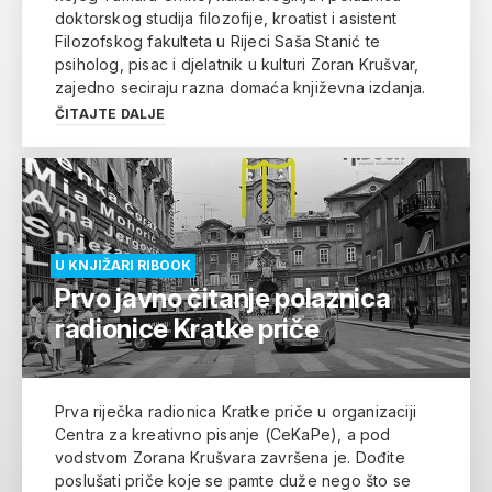
doktorskog studija filozofije, kroatist i asistent
Filozofskog fakulteta u Rijeci Saša Stanić te
psiholog, pisac i djelatnik u kulturi Zoran Krušvar,
zajedno seciraju razna domaća književna izdanja.
ČITAJTE DALJE
U KNJIŽARI RIBOOK
Prvo javno čitanje polaznica
radionice Kratke priče
Prva riječka radionica Kratke priče u organizaciji
Centra za kreativno pisanje (CeKaPe), a pod
vodstvom Zorana Krušvara završena je. Dođite
poslušati priče koje se pamte duže nego što se