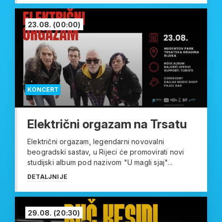
23.08.
(00:00)
KONCERT
Električni orgazam na Trsatu
Električni orgazam, legendarni novovalni
beogradski sastav, u Rijeci će promovirati novi
studijski album pod nazivom "U magli sjaj"...
DETALJNIJE
29.08.
(20:30)