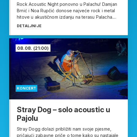
Rock Acoustic Night ponovno u Palachu! Damjan
Brnić i Noa Rupčić donose najveće rock i metal
hitove u akustičnom izdanju na terasu Palacha....
DETALJNIJE
08.08.
(21:00)
KONCERT
Stray Dog – solo acoustic u
Pajolu
Stray Dogg dolazi približiti nam svoje pjesme,
pričajući zabavne priče o tome kako su nastajale