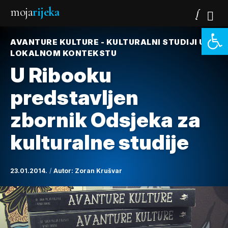
moja
rijeka
Open 
AVANTURE KULTURE - KULTURALNI STUDIJI U
LOKALNOM KONTEKSTU
U Ribooku
predstavljen
zbornik Odsjeka za
kulturalne studije
23.01.2014.
Autor:
Zoran Krušvar