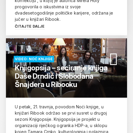
konfekciju“, u kojoj je autorica Mirela Holy
progovorila o iskustvima iz svoje
dvadesetogodišnje političke karijere, održana je
jučer u knjižari Ribook.
ČITAJTE DALJE
VIDEO: NOĆ KNJIGE
Knjigopsija – seciranje knjiga
Daše Drndić i Slobodana
Šnajdera u Ribooku
U petak, 21. travnja, povodom Noći knjige, u
knjižari Ribook održao se prvi susret u drugoj
sezoni Knjigopsije. Knjigopsija je projekt u
organizaciji riječkog ogranka HDP-a, u sklopu
kojeg Tamara Crnko, kulturologinja i polaznica