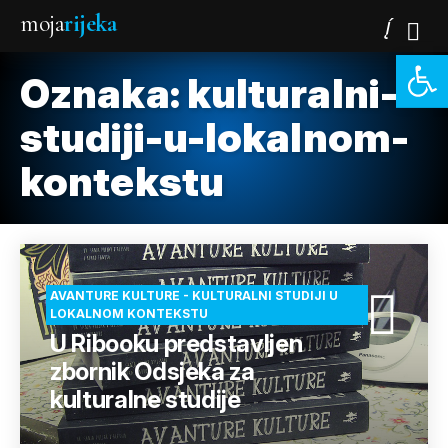
moja
rijeka
Open 
Oznaka:
kulturalni-
studiji-u-lokalnom-
kontekstu
AVANTURE KULTURE - KULTURALNI STUDIJI U
LOKALNOM KONTEKSTU
U Ribooku predstavljen
zbornik Odsjeka za
kulturalne studije