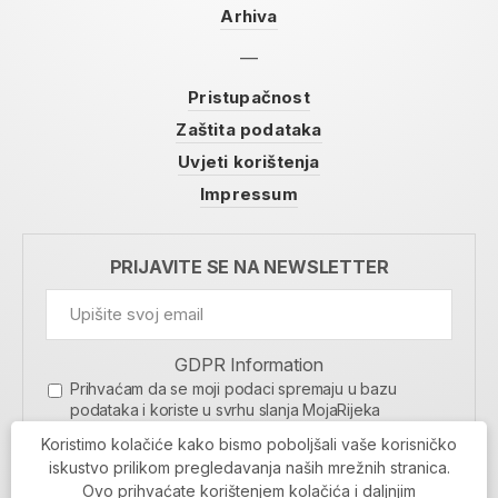
Arhiva
Pristupačnost
Zaštita podataka
Uvjeti korištenja
Impressum
PRIJAVITE SE NA NEWSLETTER
GDPR Information
Prihvaćam da se moji podaci spremaju u bazu
podataka i koriste u svrhu slanja MojaRijeka
newslettera
Koristimo kolačiće kako bismo poboljšali vaše korisničko
MOJARIJEKA NEWSLETTER
iskustvo prilikom pregledavanja naših mrežnih stranica.
Ovo prihvaćate korištenjem kolačića i daljnjim
PRIJAVI SE