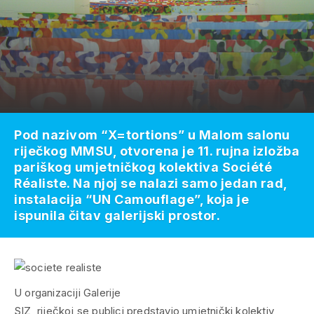
Pod nazivom “X=tortions” u Malom salonu
riječkog MMSU, otvorena je 11. rujna izložba
pariškog umjetničkog kolektiva Société
Réaliste. Na njoj se nalazi samo jedan rad,
instalacija “UN Camouflage”, koja je
ispunila čitav galerijski prostor.
U organizaciji Galerije
SIZ, riječkoj se publici predstavio umjetnički kolektiv