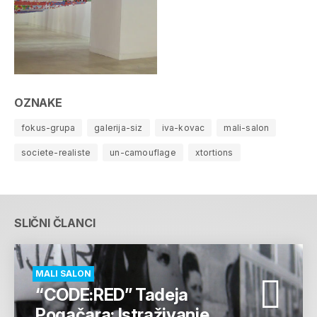
OZNAKE
fokus-grupa
galerija-siz
iva-kovac
mali-salon
societe-realiste
un-camouflage
xtortions
SLIČNI ČLANCI
MALI SALON
“CODE:RED” Tadeja
Pogačara: Istraživanje