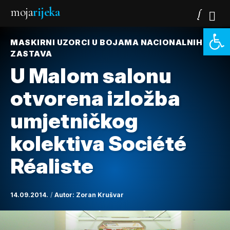
moja
rijeka
Open 
MASKIRNI UZORCI U BOJAMA NACIONALNIH
ZASTAVA
U Malom salonu
otvorena izložba
umjetničkog
kolektiva Société
Réaliste
14.09.2014.
Autor:
Zoran Krušvar