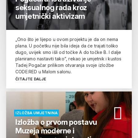
seksualnog rada kroz
umjetnički aktivizam
„Ono što je lijepo u ovom projektu je da on nema
plana. U početku nije bila ideja da će trajati toliko
dugo, uvijek smo išli od točke A do točke B. I dalje
planiramo nastaviti tako”, rekao je umjetnik i kustos
Tadej Pogačar prilikom otvaranja svoje izložbe
CODE:RED u Malom salonu.
ČITAJTE DALJE
IZLOŽBA UMJETNINA
Izložba o prvom postavu
Muzeja moderne i