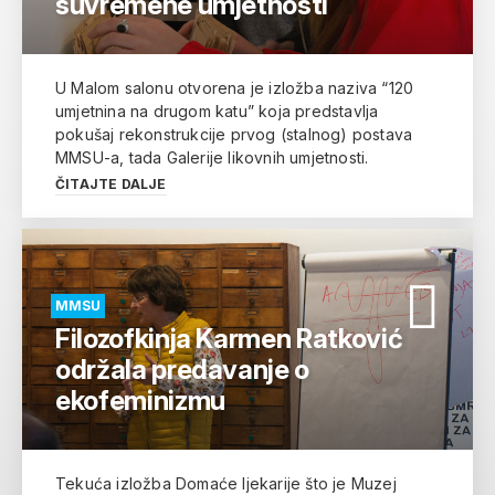
suvremene umjetnosti
U Malom salonu otvorena je izložba naziva “120
umjetnina na drugom katu” koja predstavlja
pokušaj rekonstrukcije prvog (stalnog) postava
MMSU-a, tada Galerije likovnih umjetnosti.
ČITAJTE DALJE
MMSU
Filozofkinja Karmen Ratković
održala predavanje o
ekofeminizmu
Tekuća izložba Domaće ljekarije što je Muzej