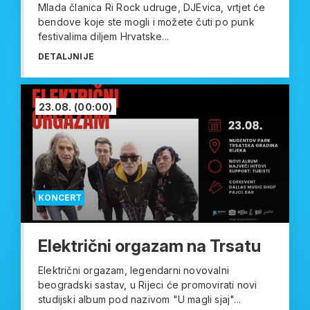
Mlada članica Ri Rock udruge, DJEvica, vrtjet će
bendove koje ste mogli i možete čuti po punk
festivalima diljem Hrvatske...
DETALJNIJE
23.08.
(00:00)
KONCERT
Električni orgazam na Trsatu
Električni orgazam, legendarni novovalni
beogradski sastav, u Rijeci će promovirati novi
studijski album pod nazivom "U magli sjaj"...