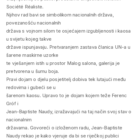
Société Réaliste.
Njihov rad bavi se simbolikom nacionalnih država,
povezanošću nacionalnih
država s vojnom silom te osjećajem izgubljenosti i kaosa
u svijetu kojeg takve
države ispunjavaju. Pretvaranjem zastava članica UN-a u
šarene maskirne uzorke
te vješanjem istih u prostor Malog salona, galerija je
pretvorena u šumu boja.
Pravi dojam o djelu posjetitelj dobiva tek lutajući među
redovima i gubeći se u
šarenom kaosu. Upravo to je dojam kojem teže Ferenc
Gróf i
Jean-Baptiste Naudy, izražavajući na taj način svoj stav o
nacionalnim
državama. Govoreći o izloženom radu, Jean-Baptiste
Naudy rekao je kako vjeruje da bi se riječkoj publici