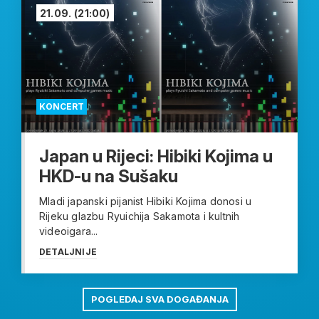
21.09.
(21:00)
KONCERT
Japan u Rijeci: Hibiki Kojima u
HKD-u na Sušaku
Mladi japanski pijanist Hibiki Kojima donosi u
Rijeku glazbu Ryuichija Sakamota i kultnih
videoigara...
DETALJNIJE
POGLEDAJ SVA DOGAĐANJA