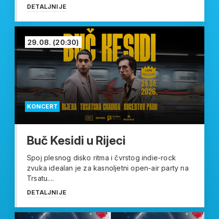
DETALJNIJE
29.08.
(20:30)
KONCERT
Buč Kesidi u Rijeci
Spoj plesnog disko ritma i čvrstog indie-rock
zvuka idealan je za kasnoljetni open-air party na
Trsatu....
DETALJNIJE