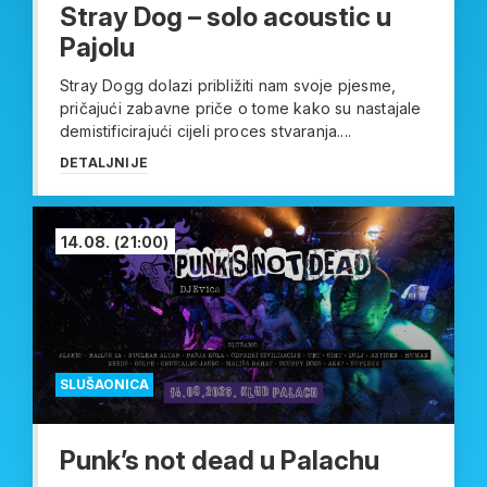
Stray Dog – solo acoustic u
Pajolu
Stray Dogg dolazi približiti nam svoje pjesme,
pričajući zabavne priče o tome kako su nastajale
demistificirajući cijeli proces stvaranja....
DETALJNIJE
14.08.
(21:00)
SLUŠAONICA
Punk’s not dead u Palachu