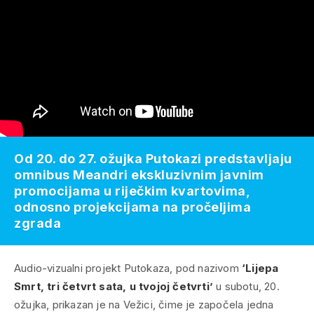
Od 20. do 27. ožujka Putokazi predstavljaju
omnibus Meandri ekskluzivnim javnim
promocijama u riječkim kvartovima,
odnosno projekcijama na pročeljima
zgrada
Audio-vizualni projekt Putokaza, pod nazivom
‘Lijepa
Smrt, tri četvrt sata, u tvojoj četvrti’
u subotu, 20.
ožujka, prikazan je na Vežici, čime je započela jedna