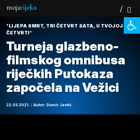
moja
rijeka
Open 
'LIJEPA SMRT, TRI ČETVRT SATA, U TVOJOJ
ČETVRTI'
Turneja glazbeno-
filmskog omnibusa
riječkih Putokaza
započela na Vežici
22.03.2021.
Autor:
Damir Jevtić