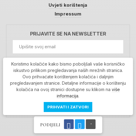
Uvjeti korištenja
Impressum
PRIJAVITE SE NA NEWSLETTER
GDPR Information
Koristimo kolačiće kako bismo poboljšali vaše korisničko
Prihvaćam da se moji podaci spremaju u bazu
iskustvo prilikom pregledavanja naših mrežnih stranica.
podataka i koriste u svrhu slanja MojaRijeka
Ovo prihvaćate korištenjem kolačića i daljnjim
newslettera
pregledavanjem stranice. Detaljne informacije o korištenju
MOJARIJEKA NEWSLETTER
kolačića na ovoj stranici dostupne su klikom na
više
PRIJAVI SE
informacija
.
PRIHVATI I ZATVORI
PODIJELI
Povratak na vrh