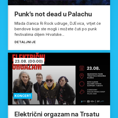
Punk’s not dead u Palachu
Mlada članica Ri Rock udruge, DJEvica, vrtjet će
bendove koje ste mogli i možete čuti po punk
festivalima diljem Hrvatske...
DETALJNIJE
23.08.
(00:00)
KONCERT
Električni orgazam na Trsatu