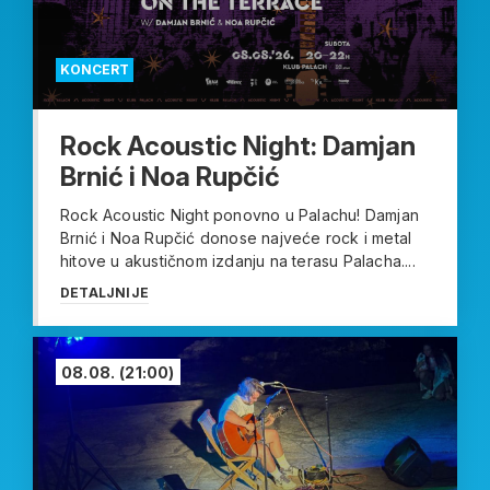
KONCERT
Rock Acoustic Night: Damjan
Brnić i Noa Rupčić
Rock Acoustic Night ponovno u Palachu! Damjan
Brnić i Noa Rupčić donose najveće rock i metal
hitove u akustičnom izdanju na terasu Palacha....
DETALJNIJE
08.08.
(21:00)