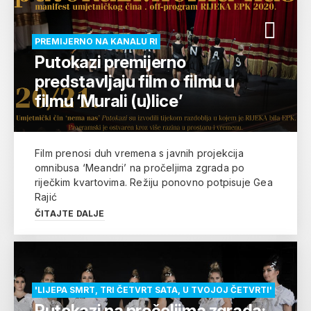
PREMIJERNO NA KANALU RI
Putokazi premijerno
predstavljaju film o filmu u
filmu ‘Murali (u)lice’
Film prenosi duh vremena s javnih projekcija
omnibusa ‘Meandri’ na pročeljima zgrada po
riječkim kvartovima. Režiju ponovno potpisuje Gea
Rajić
ČITAJTE DALJE
'LIJEPA SMRT, TRI ČETVRT SATA, U TVOJOJ ČETVRTI'
Putokazi na pročeljima zgrada: