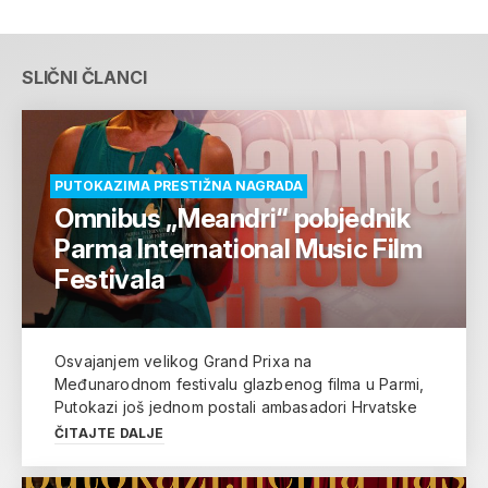
SLIČNI ČLANCI
PUTOKAZIMA PRESTIŽNA NAGRADA
Omnibus „Meandri“ pobjednik
Parma International Music Film
Festivala
Osvajanjem velikog Grand Prixa na
Međunarodnom festivalu glazbenog filma u Parmi,
Putokazi još jednom postali ambasadori Hrvatske
ČITAJTE DALJE