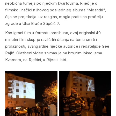
neobična turneja po riječkim kvartovima. Riječ je o
filmskoj inačici njihovog posljednjeg albuma “Meandri”,
čija se projekcija, uz razglas, mogla pratiti na pročelju
zgrade u Ulici Braće Stipćić 7.
Kao igrani film u formatu omnibusa, ovaj originalni 40
minutni film skup je različitih čitanja na temu smrti i
prolaznosti, avangardne riječke autorice i redateljice Gee
Rajić. Glazbeni video sniman je na brojnim lokacijama
Kvarnera, na Rječini, u Rijeci i Istri.