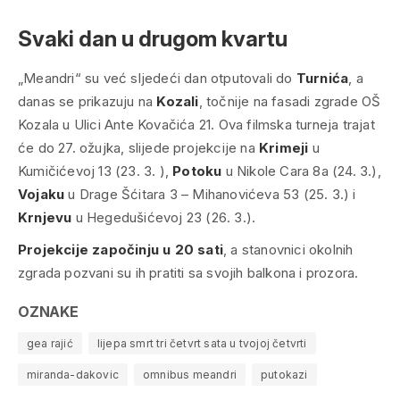
Svaki dan u drugom kvartu
„Meandri“ su već sljedeći dan otputovali do
Turnića
, a
danas se prikazuju na
Kozali
, točnije na fasadi zgrade OŠ
Kozala u Ulici Ante Kovačića 21. Ova filmska turneja trajat
će do 27. ožujka, slijede projekcije na
Krimeji
u
Kumičićevoj 13 (23. 3. ),
Potoku
u Nikole Cara 8a (24. 3.),
Vojaku
u Drage Šćitara 3 – Mihanovićeva 53 (25. 3.) i
Krnjevu
u Hegedušićevoj 23 (26. 3.).
Projekcije započinju u 20 sati
, a stanovnici okolnih
zgrada pozvani su ih pratiti sa svojih balkona i prozora.
OZNAKE
gea rajić
lijepa smrt tri četvrt sata u tvojoj četvrti
miranda-dakovic
omnibus meandri
putokazi