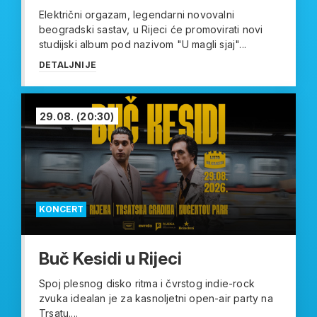
Električni orgazam, legendarni novovalni
beogradski sastav, u Rijeci će promovirati novi
studijski album pod nazivom "U magli sjaj"...
DETALJNIJE
29.08.
(20:30)
KONCERT
Buč Kesidi u Rijeci
Spoj plesnog disko ritma i čvrstog indie-rock
zvuka idealan je za kasnoljetni open-air party na
Trsatu....