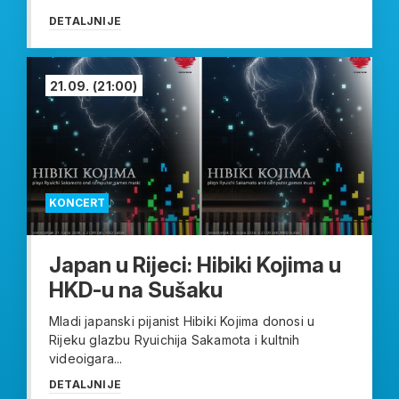
DETALJNIJE
21.09.
(21:00)
KONCERT
Japan u Rijeci: Hibiki Kojima u
HKD-u na Sušaku
Mladi japanski pijanist Hibiki Kojima donosi u
Rijeku glazbu Ryuichija Sakamota i kultnih
videoigara...
DETALJNIJE