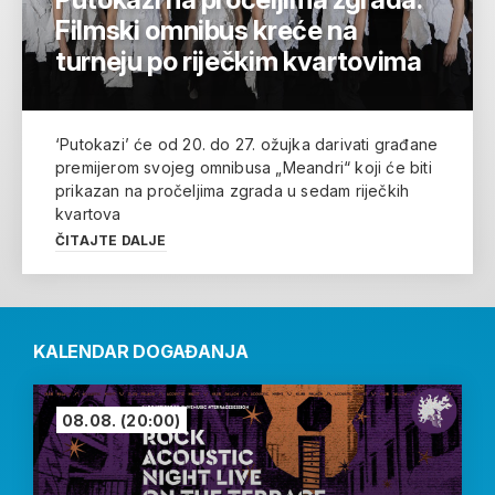
Filmski omnibus kreće na
turneju po riječkim kvartovima
‘Putokazi’ će od 20. do 27. ožujka darivati građane
premijerom svojeg omnibusa „Meandri“ koji će biti
prikazan na pročeljima zgrada u sedam riječkih
kvartova
ČITAJTE DALJE
KALENDAR DOGAĐANJA
08.08.
(20:00)