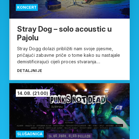
KONCERT
Stray Dog – solo acoustic u
Pajolu
Stray Dogg dolazi približiti nam svoje pjesme,
pričajući zabavne priče o tome kako su nastajale
demistificirajući cijeli proces stvaranja....
DETALJNIJE
14.08.
(21:00)
SLUŠAONICA