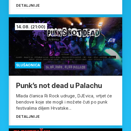
DETALJNIJE
14.08.
(21:00)
SLUŠAONICA
Punk’s not dead u Palachu
Mlada članica Ri Rock udruge, DJEvica, vrtjet će
bendove koje ste mogli i možete čuti po punk
festivalima diljem Hrvatske...
DETALJNIJE