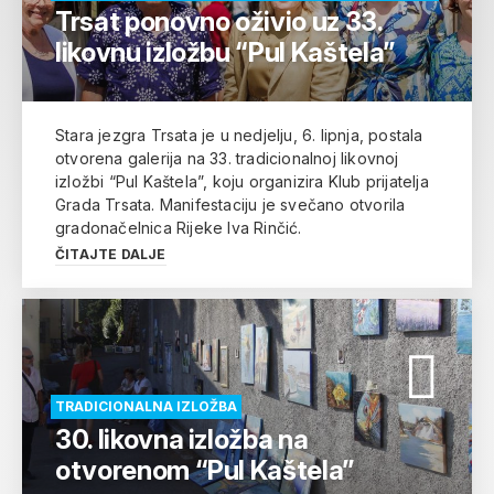
Trsat ponovno oživio uz 33.
likovnu izložbu “Pul Kaštela”
Stara jezgra Trsata je u nedjelju, 6. lipnja, postala
otvorena galerija na 33. tradicionalnoj likovnoj
izložbi “Pul Kaštela”, koju organizira Klub prijatelja
Grada Trsata. Manifestaciju je svečano otvorila
gradonačelnica Rijeke Iva Rinčić.
ČITAJTE DALJE
TRADICIONALNA IZLOŽBA
30. likovna izložba na
otvorenom “Pul Kaštela”