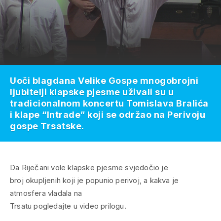
Uoči blagdana Velike Gospe mnogobrojni
ljubitelji klapske pjesme uživali su u
tradicionalnom koncertu Tomislava Bralića
i klape “Intrade” koji se održao na Perivoju
gospe Trsatske.
Da Riječani vole klapske pjesme svjedočio je
broj okupljenih koji je popunio perivoj, a kakva je
atmosfera vladala na
Trsatu pogledajte u video prilogu.