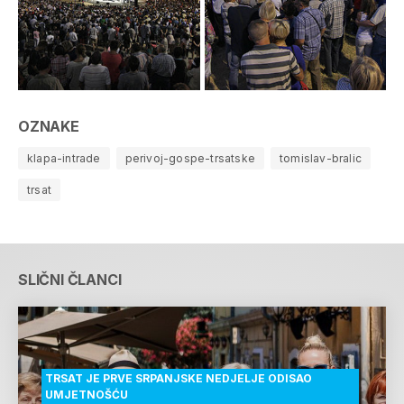
OZNAKE
klapa-intrade
perivoj-gospe-trsatske
tomislav-bralic
trsat
SLIČNI ČLANCI
TRSAT JE PRVE SRPANJSKE NEDJELJE ODISAO
UMJETNOŠĆU