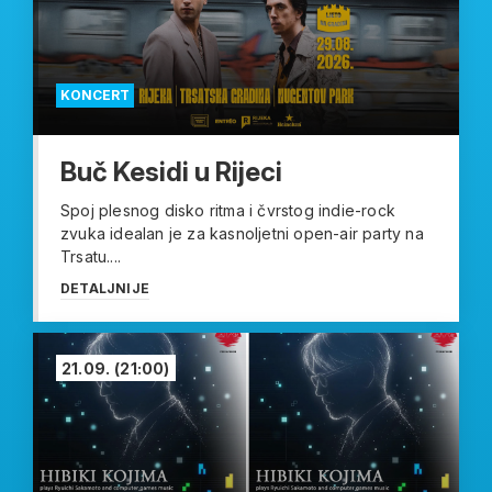
KONCERT
Buč Kesidi u Rijeci
Spoj plesnog disko ritma i čvrstog indie-rock
zvuka idealan je za kasnoljetni open-air party na
Trsatu....
DETALJNIJE
21.09.
(21:00)