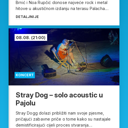
Brnić i Noa Rupčić donose najveće rock i metal
hitove u akustičnom izdanju na terasu Palacha....
DETALJNIJE
08.08.
(21:00)
KONCERT
Stray Dog – solo acoustic u
Pajolu
Stray Dogg dolazi približiti nam svoje pjesme,
pričajući zabavne priče o tome kako su nastajale
demistificirajući cijeli proces stvaranja....