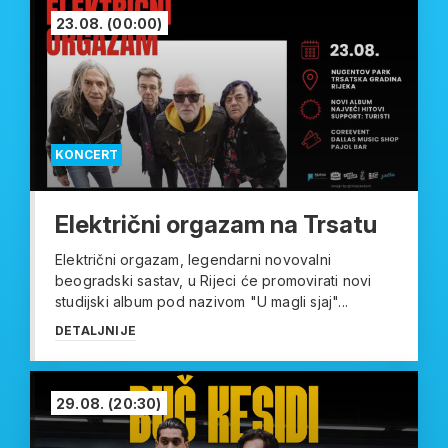
23.08.
(00:00)
KONCERT
Električni orgazam na Trsatu
Električni orgazam, legendarni novovalni
beogradski sastav, u Rijeci će promovirati novi
studijski album pod nazivom "U magli sjaj"...
DETALJNIJE
29.08.
(20:30)