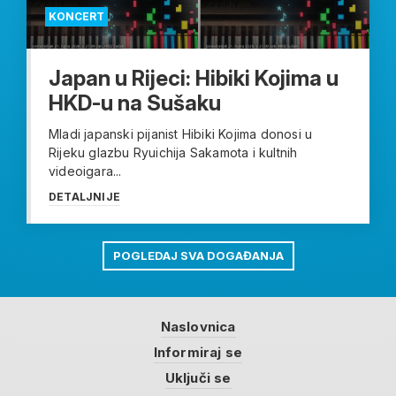
KONCERT
Japan u Rijeci: Hibiki Kojima u
HKD-u na Sušaku
Mladi japanski pijanist Hibiki Kojima donosi u
Rijeku glazbu Ryuichija Sakamota i kultnih
videoigara...
DETALJNIJE
POGLEDAJ SVA DOGAĐANJA
Naslovnica
Informiraj se
Uključi se