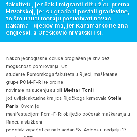
fakultetu, jer čak i migranti dižu žicu prema
Hrvatskoj, jer su građani postali građevine,
to što unuci moraju posuđivati novac
bakama i djedovima, jer Karamarko ne zna
engleski, a Orešković hrvatski i sl.
Nakon jednoglasne odluke proglašen je kriv bez
mogućnosti pomilovanja. Uz
studente Pomorskoga fakulteta u Rijeci, maškarane
grupe POM-F-RI te brojne
novinare na suđenju su bili
Meštar Toni
i
još uvijek aktualna kraljica Riječkoga karnevala
Stella
Paris
. Ovom je
manifestacijom Pom-F-Ri obilježio početak maškaranja u
Rijeci, a službeni
početak započet će na blagdan Sv. Antona u nedjelju 17.