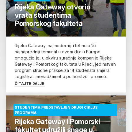
Rijeka Gateway otvorio
vrata studentima
Pomorskog fakulteta
Rijeka Gateway, najmoderniji i tehnološki
najnapredniji terminal u ovom dijelu Europe
omogućio je, u okviru suradnje kompanije Rijeka
Gateway i Pomorskog fakulteta u Rijeci, jedinstven
program stručne prakse za 14 studenata smjera
Logistika i menadžment u pomorstvu i prometu.
ČITAJTE DALJE
STUDENTIMA PREDSTAVLJEN DRUGI CIKLUS
PROGRAMA
Rijeka Gateway i Pomorski
fakultet udružili snage u