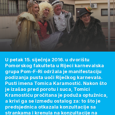
U petak 15. siječnja 2016. u dvorištu
Pomorskog fakulteta u Rijeci karnevalska
grupa Pom-F-Ri održala je manifestaciju
podizanja pusta uoči Riječkog karnevala.
Pusti imena Tomica Karamostić. Nakon što
je izašao pred porotu i suca, Tomici
Kramostiću pročitana je poduža optužnica,
a krivi ga se između ostalog za: to što je
predsjednica otkazala konzultacije sa
strankama i krenula na konzultacije na