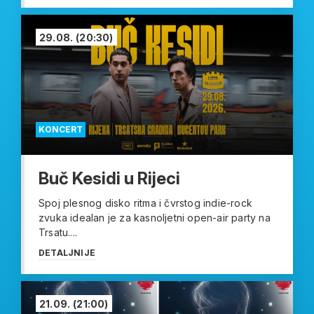
29.08.
(20:30)
KONCERT
Buč Kesidi u Rijeci
Spoj plesnog disko ritma i čvrstog indie-rock
zvuka idealan je za kasnoljetni open-air party na
Trsatu....
DETALJNIJE
21.09.
(21:00)