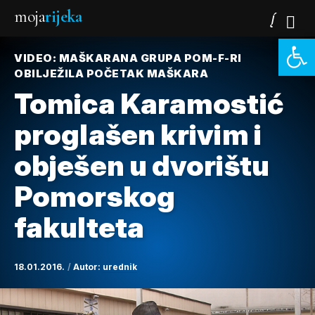
moja
rijeka
Open 
VIDEO: MAŠKARANA GRUPA POM-F-RI
OBILJEŽILA POČETAK MAŠKARA
Tomica Karamostić
proglašen krivim i
obješen u dvorištu
Pomorskog
fakulteta
18.01.2016.
Autor:
urednik