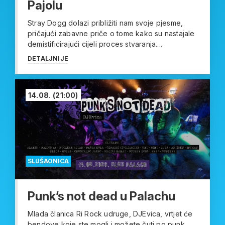
Pajolu
Stray Dogg dolazi približiti nam svoje pjesme,
pričajući zabavne priče o tome kako su nastajale
demistificirajući cijeli proces stvaranja....
DETALJNIJE
14.08.
(21:00)
SLUŠAONICA
Punk’s not dead u Palachu
Mlada članica Ri Rock udruge, DJEvica, vrtjet će
bendove koje ste mogli i možete čuti po punk