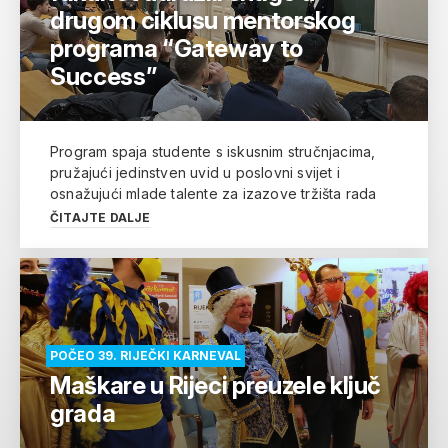
drugom ciklusu mentorskog
programa “Gateway to
Success”
Program spaja studente s iskusnim stručnjacima,
pružajući jedinstven uvid u poslovni svijet i
osnažujući mlade talente za izazove tržišta rada
ČITAJTE DALJE
POČEO 39. RIJEČKI KARNEVAL
Maškare u Rijeci preuzele ključ
grada