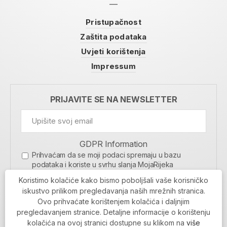
Pristupačnost
Zaštita podataka
Uvjeti korištenja
Impressum
PRIJAVITE SE NA NEWSLETTER
GDPR Information
Prihvaćam da se moji podaci spremaju u bazu
podataka i koriste u svrhu slanja MojaRijeka
newslettera
Koristimo kolačiće kako bismo poboljšali vaše korisničko
MOJARIJEKA NEWSLETTER
iskustvo prilikom pregledavanja naših mrežnih stranica.
Ovo prihvaćate korištenjem kolačića i daljnjim
PRIJAVI SE
pregledavanjem stranice. Detaljne informacije o korištenju
kolačića na ovoj stranici dostupne su klikom na
više